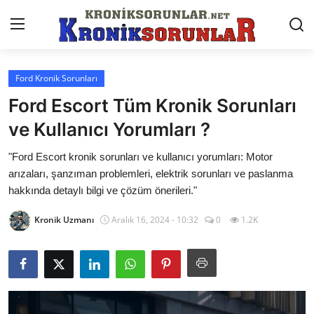
Ford Kronik Sorunları
Anasayfa
Ford Escort Tüm Kronik Sorunları
Markalar
ve Kullanıcı Yorumları ?
İletişim
"Ford Escort kronik sorunları ve kullanıcı yorumları: Motor
arızaları, şanzıman problemleri, elektrik sorunları ve paslanma
Trafik & Cezalar
hakkında detaylı bilgi ve çözüm önerileri."
Sigorta & Kasko
Kronik Uzmanı
Aralık 16, 2024 - 10:32
0
1.2K
Vergi & ÖTV & MTV
Muayene & Ruhsat
Sorgulamalar