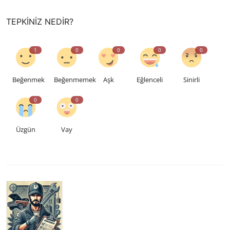
TEPKINIZ NEDIR?
1
0
0
0
0
Beğenmek
Beğenmemek
Aşk
Eğlenceli
Sinirli
0
0
Üzgün
Vay