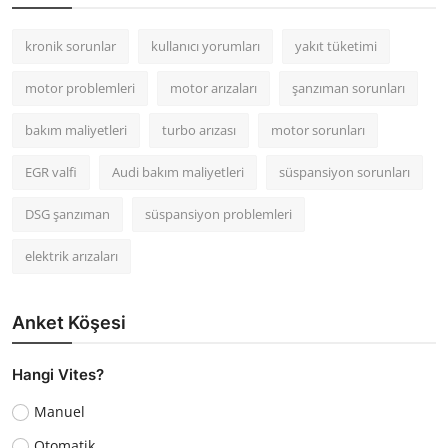
kronik sorunlar
kullanıcı yorumları
yakıt tüketimi
motor problemleri
motor arızaları
şanzıman sorunları
bakım maliyetleri
turbo arızası
motor sorunları
EGR valfi
Audi bakım maliyetleri
süspansiyon sorunları
DSG şanzıman
süspansiyon problemleri
elektrik arızaları
Anket Köşesi
Hangi Vites?
Manuel
Otomatik