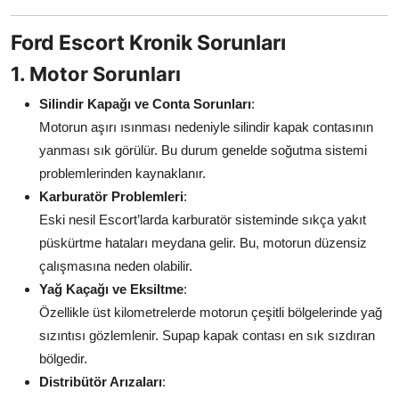
Aydınlatma & Görüş
Ford Escort Kronik Sorunları
Şanzıman & Aktarma
1. Motor Sorunları
Dizel Sistemler
Silindir Kapağı ve Conta Sorunları
:
Motorun aşırı ısınması nedeniyle silindir kapak contasının
Multimedya & Elektronik
yanması sık görülür. Bu durum genelde soğutma sistemi
problemlerinden kaynaklanır.
Karburatör Problemleri
:
Eski nesil Escort’larda karburatör sisteminde sıkça yakıt
püskürtme hataları meydana gelir. Bu, motorun düzensiz
çalışmasına neden olabilir.
Yağ Kaçağı ve Eksiltme
:
Özellikle üst kilometrelerde motorun çeşitli bölgelerinde yağ
sızıntısı gözlemlenir. Supap kapak contası en sık sızdıran
bölgedir.
Distribütör Arızaları
: