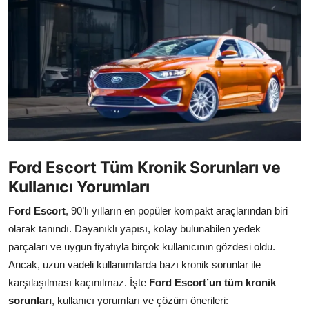
İkinci El & Alım-Satım
Bakım & Arıza Çözümleri
Elektrikli & Hibrit
Kiralama & Filo
Sürüş & Güvenlik
Ford Escort Tüm Kronik Sorunları ve
Lastik & Jant
Kullanıcı Yorumları
Yağlar & Sıvılar
Ford Escort
, 90’lı yılların en popüler kompakt araçlarından biri
olarak tanındı. Dayanıklı yapısı, kolay bulunabilen yedek
LPG & Yakıt
parçaları ve uygun fiyatıyla birçok kullanıcının gözdesi oldu.
Elektrik & Akü
Ancak, uzun vadeli kullanımlarda bazı kronik sorunlar ile
karşılaşılması kaçınılmaz. İşte
Ford Escort’un tüm kronik
Klima & Konfor
sorunları
, kullanıcı yorumları ve çözüm önerileri: