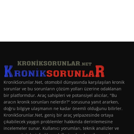
KronikSorunlar.Net, otomobil dünyasında karşılaşılan kronik
sorunlar ve bu sorunların çözüm yolları üzerine odaklanan
bir platformdur. Araç sahipleri ve potansiyel alıcılar, "Bu
aracın kronik sorunları nelerdir?" sorusuna yanıt ararken,
doğru bilgiye ulaşmanın ne kadar önemli olduğunu bilirler.
KronikSorunlar.Net, geniş bir araç yelpazesinde ortaya
çıkabilecek yaygın problemler hakkında derinlemesine
incelemeler sunar. Kullanıcı yorumları, teknik analizler ve