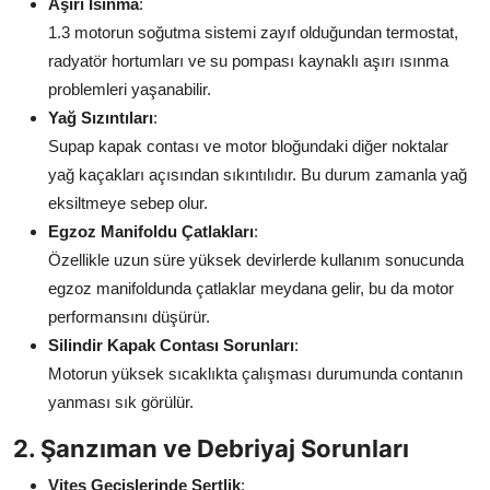
Aşırı Isınma
:
Aydınlatma & Görüş
1.3 motorun soğutma sistemi zayıf olduğundan termostat,
radyatör hortumları ve su pompası kaynaklı aşırı ısınma
Şanzıman & Aktarma
problemleri yaşanabilir.
Yağ Sızıntıları
:
Dizel Sistemler
Supap kapak contası ve motor bloğundaki diğer noktalar
Multimedya & Elektronik
yağ kaçakları açısından sıkıntılıdır. Bu durum zamanla yağ
eksiltmeye sebep olur.
Egzoz Manifoldu Çatlakları
:
Özellikle uzun süre yüksek devirlerde kullanım sonucunda
egzoz manifoldunda çatlaklar meydana gelir, bu da motor
performansını düşürür.
Silindir Kapak Contası Sorunları
:
Motorun yüksek sıcaklıkta çalışması durumunda contanın
yanması sık görülür.
2. Şanzıman ve Debriyaj Sorunları
Vites Geçişlerinde Sertlik
: