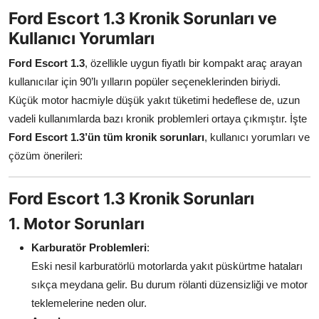
Ford Escort 1.3 Kronik Sorunları ve
İkinci El & Alım-Satım
Kullanıcı Yorumları
Bakım & Arıza Çözümleri
Ford Escort 1.3
, özellikle uygun fiyatlı bir kompakt araç arayan
kullanıcılar için 90’lı yılların popüler seçeneklerinden biriydi.
Elektrikli & Hibrit
Küçük motor hacmiyle düşük yakıt tüketimi hedeflese de, uzun
Kiralama & Filo
vadeli kullanımlarda bazı kronik problemleri ortaya çıkmıştır. İşte
Ford Escort 1.3’ün tüm kronik sorunları
, kullanıcı yorumları ve
Sürüş & Güvenlik
çözüm önerileri:
Lastik & Jant
Ford Escort 1.3 Kronik Sorunları
Yağlar & Sıvılar
1. Motor Sorunları
LPG & Yakıt
Karburatör Problemleri
:
Eski nesil karburatörlü motorlarda yakıt püskürtme hataları
Elektrik & Akü
sıkça meydana gelir. Bu durum rölanti düzensizliği ve motor
teklemelerine neden olur.
Klima & Konfor