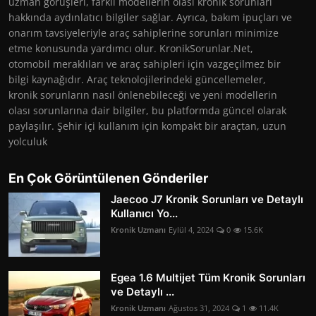
uzman görüşleri, farklı modellerin olası kronik sorunları
hakkında aydınlatıcı bilgiler sağlar. Ayrıca, bakım ipuçları ve
onarım tavsiyeleriyle araç sahiplerine sorunları minimize
etme konusunda yardımcı olur. KronikSorunlar.Net,
otomobil meraklıları ve araç sahipleri için vazgeçilmez bir
bilgi kaynağıdır. Araç teknolojilerindeki güncellemeler,
kronik sorunların nasıl önlenebileceği ve yeni modellerin
olası sorunlarına dair bilgiler, bu platformda güncel olarak
paylaşılır. Şehir içi kullanım için kompakt bir araçtan, uzun
yolculuk
En Çok Görüntülenen Gönderiler
Jaecoo J7 Kronik Sorunları ve Detaylı
Kullanıcı Yo...
Kronik Uzmanı
Eylül 4, 2024
0
15.6K
Egea 1.6 Multijet Tüm Kronik Sorunları
ve Detaylı ...
Kronik Uzmanı
Ağustos 31, 2024
1
11.4K