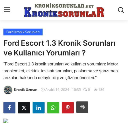
Ford Kronik Sorunları
Anasayfa
Ford Escort 1.3 Kronik Sorunları
Markalar
ve Kullanıcı Yorumları ?
İletişim
"Ford Escort 1.3 kronik sorunları ve kullanıcı yorumları: Motor
problemleri, elektrik tesisatı sorunları, paslanma ve şanzıman
Trafik & Cezalar
arızaları hakkında detaylı bilgi ve çözüm önerileri."
Sigorta & Kasko
Kronik Uzmanı
Aralık 16, 2024 - 10:35
0
186
Vergi & ÖTV & MTV
Muayene & Ruhsat
Sorgulamalar