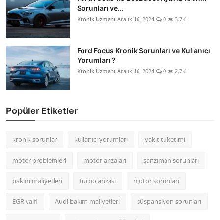
Sorunları ve...
Kronik Uzmanı
Aralık 16, 2024
0
3.7K
Ford Focus Kronik Sorunları ve Kullanıcı
Yorumları ?
Kronik Uzmanı
Aralık 16, 2024
0
2.7K
Popüler Etiketler
kronik sorunlar
kullanıcı yorumları
yakıt tüketimi
motor problemleri
motor arızaları
şanzıman sorunları
bakım maliyetleri
turbo arızası
motor sorunları
EGR valfi
Audi bakım maliyetleri
süspansiyon sorunları