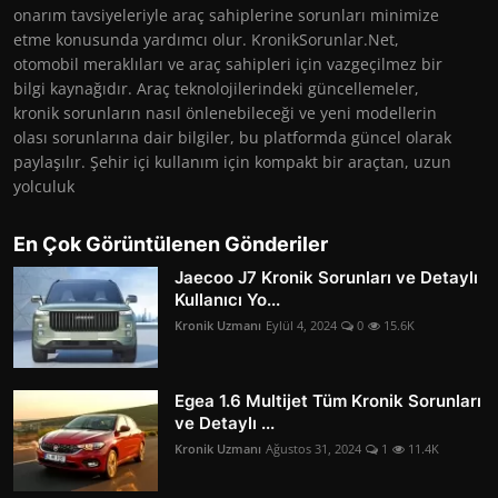
onarım tavsiyeleriyle araç sahiplerine sorunları minimize
etme konusunda yardımcı olur. KronikSorunlar.Net,
otomobil meraklıları ve araç sahipleri için vazgeçilmez bir
bilgi kaynağıdır. Araç teknolojilerindeki güncellemeler,
kronik sorunların nasıl önlenebileceği ve yeni modellerin
olası sorunlarına dair bilgiler, bu platformda güncel olarak
paylaşılır. Şehir içi kullanım için kompakt bir araçtan, uzun
yolculuk
En Çok Görüntülenen Gönderiler
Jaecoo J7 Kronik Sorunları ve Detaylı
Kullanıcı Yo...
Kronik Uzmanı
Eylül 4, 2024
0
15.6K
Egea 1.6 Multijet Tüm Kronik Sorunları
ve Detaylı ...
Kronik Uzmanı
Ağustos 31, 2024
1
11.4K