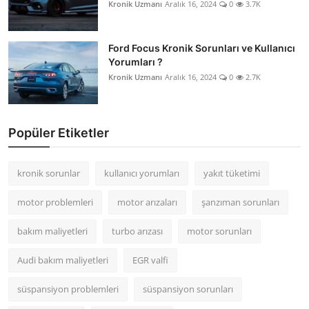
Kronik Uzmanı
Aralık 16, 2024
0
3.7K
Ford Focus Kronik Sorunları ve Kullanıcı
Yorumları ?
Kronik Uzmanı
Aralık 16, 2024
0
2.7K
Popüler Etiketler
kronik sorunlar
kullanıcı yorumları
yakıt tüketimi
motor problemleri
motor arızaları
şanzıman sorunları
bakım maliyetleri
turbo arızası
motor sorunları
Audi bakım maliyetleri
EGR valfi
süspansiyon problemleri
süspansiyon sorunları