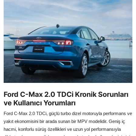
İkinci El & Alım-Satım
Bakım & Arıza Çözümleri
Elektrikli & Hibrit
Kiralama & Filo
Sürüş & Güvenlik
Lastik & Jant
Yağlar & Sıvılar
Ford C-Max 2.0 TDCi Kronik Sorunları
ve Kullanıcı Yorumları
LPG & Yakıt
Ford C-Max 2.0 TDCi, güçlü turbo dizel motoruyla performans ve
Elektrik & Akü
yakıt ekonomisini bir arada sunan bir MPV modelidir. Geniş iç
Klima & Konfor
hacmi, konforlu sürüş özellikleri ve uzun yol performansıyla