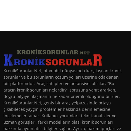
KronikSorunlar.Net, otomobil dünyasında karşılaşılan kronik
sorunlar ve bu sorunların çözüm yolları üzerine odaklanan
bir platformdur. Araç sahipleri ve potansiyel alıcılar, "Bu
aracın kronik sorunları nelerdir?" sorusuna yanıt ararken,
doğru bilgiye ulaşmanın ne kadar önemli olduğunu bilirler.
KronikSorunlar.Net, geniş bir araç yelpazesinde ortaya
çıkabilecek yaygın problemler hakkında derinlemesine
incelemeler sunar. Kullanıcı yorumları, teknik analizler ve
uzman görüşleri, farklı modellerin olası kronik sorunları
hakkında aydınlatıcı bilgiler sağlar. Ayrıca, bakım ipuçları ve