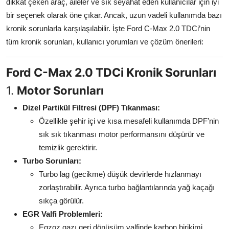
dikkat çeken araç, aileler ve sık seyahat eden kullanıcılar için iyi
Aydınlatma & Görüş
bir seçenek olarak öne çıkar. Ancak, uzun vadeli kullanımda bazı
kronik sorunlarla karşılaşılabilir. İşte Ford C-Max 2.0 TDCi’nin
Şanzıman & Aktarma
tüm kronik sorunları, kullanıcı yorumları ve çözüm önerileri:
Dizel Sistemler
Ford C-Max 2.0 TDCi Kronik Sorunları
Multimedya & Elektronik
1.
Motor Sorunları
Dizel Partikül Filtresi (DPF) Tıkanması:
Özellikle şehir içi ve kısa mesafeli kullanımda DPF’nin
sık sık tıkanması motor performansını düşürür ve
temizlik gerektirir.
Turbo Sorunları:
Turbo lag (gecikme) düşük devirlerde hızlanmayı
zorlaştırabilir. Ayrıca turbo bağlantılarında yağ kaçağı
sıkça görülür.
EGR Valfi Problemleri:
Egzoz gazı geri dönüşüm valfinde karbon birikimi,