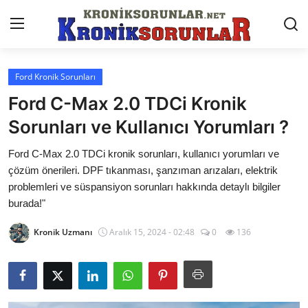
Ford Kronik Sorunları
Anasayfa
Ford C-Max 2.0 TDCi Kronik
Markalar
Sorunları ve Kullanıcı Yorumları ?
İletişim
Ford C-Max 2.0 TDCi kronik sorunları, kullanıcı yorumları ve
çözüm önerileri. DPF tıkanması, şanzıman arızaları, elektrik
Trafik & Cezalar
problemleri ve süspansiyon sorunları hakkında detaylı bilgiler
burada!"
Sigorta & Kasko
Kronik Uzmanı
Aralık 15, 2024 - 02:48
0
136
Vergi & ÖTV & MTV
Muayene & Ruhsat
Sorgulamalar