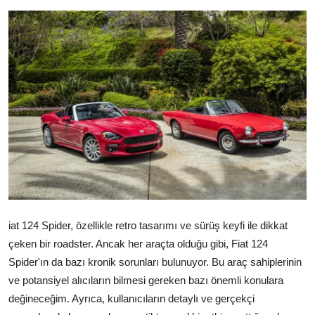
İkinci El & Alım-Satım
Bakım & Arıza Çözümleri
Elektrikli & Hibrit
Kiralama & Filo
Sürüş & Güvenlik
Lastik & Jant
Yağlar & Sıvılar
iat 124 Spider, özellikle retro tasarımı ve sürüş keyfi ile dikkat
LPG & Yakıt
çeken bir roadster. Ancak her araçta olduğu gibi, Fiat 124
Spider'ın da bazı kronik sorunları bulunuyor. Bu araç sahiplerinin
Elektrik & Akü
ve potansiyel alıcıların bilmesi gereken bazı önemli konulara
değineceğim. Ayrıca, kullanıcıların detaylı ve gerçekçi
Klima & Konfor