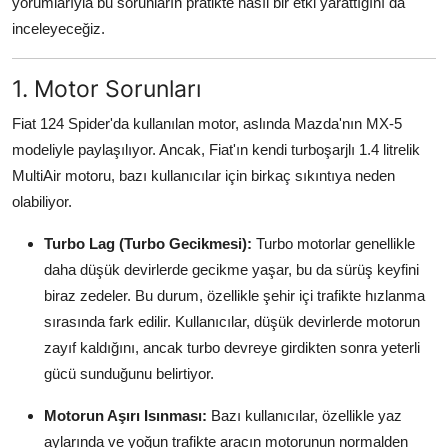
yorumlarıyla bu sorunların pratikte nasıl bir etki yarattığını da
Aydınlatma & Görüş
inceleyeceğiz.
Şanzıman & Aktarma
1. Motor Sorunları
Dizel Sistemler
Fiat 124 Spider'da kullanılan motor, aslında Mazda'nın MX-5
modeliyle paylaşılıyor. Ancak, Fiat'ın kendi turboşarjlı 1.4 litrelik
Multimedya & Elektronik
MultiAir motoru, bazı kullanıcılar için birkaç sıkıntıya neden
olabiliyor.
Turbo Lag (Turbo Gecikmesi):
Turbo motorlar genellikle
daha düşük devirlerde gecikme yaşar, bu da sürüş keyfini
biraz zedeler. Bu durum, özellikle şehir içi trafikte hızlanma
sırasında fark edilir. Kullanıcılar, düşük devirlerde motorun
zayıf kaldığını, ancak turbo devreye girdikten sonra yeterli
gücü sunduğunu belirtiyor.
Motorun Aşırı Isınması:
Bazı kullanıcılar, özellikle yaz
aylarında ve yoğun trafikte aracın motorunun normalden