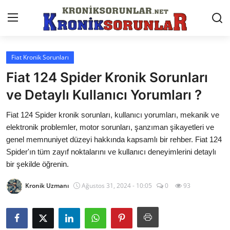
Fiat Kronik Sorunları
Anasayfa
Fiat 124 Spider Kronik Sorunları
Markalar
ve Detaylı Kullanıcı Yorumları ?
İletişim
Fiat 124 Spider kronik sorunları, kullanıcı yorumları, mekanik ve
elektronik problemler, motor sorunları, şanzıman şikayetleri ve
Trafik & Cezalar
genel memnuniyet düzeyi hakkında kapsamlı bir rehber. Fiat 124
Spider'ın tüm zayıf noktalarını ve kullanıcı deneyimlerini detaylı
Sigorta & Kasko
bir şekilde öğrenin.
Vergi & ÖTV & MTV
Kronik Uzmanı
Ağustos 31, 2024 - 10:05
0
93
Muayene & Ruhsat
Sorgulamalar