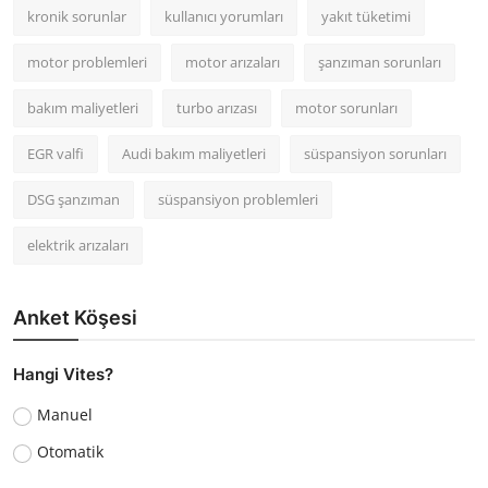
kronik sorunlar
kullanıcı yorumları
yakıt tüketimi
motor problemleri
motor arızaları
şanzıman sorunları
bakım maliyetleri
turbo arızası
motor sorunları
EGR valfi
Audi bakım maliyetleri
süspansiyon sorunları
DSG şanzıman
süspansiyon problemleri
elektrik arızaları
Anket Köşesi
Hangi Vites?
Manuel
Otomatik