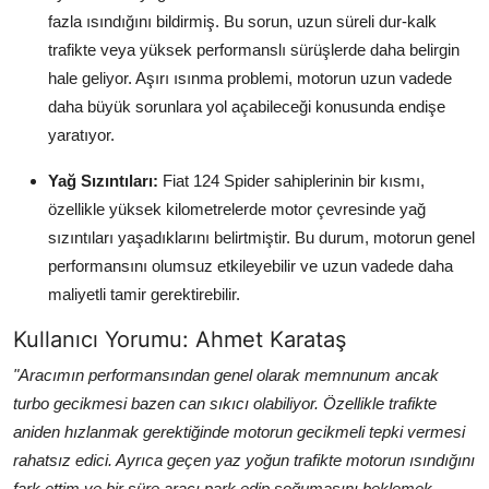
fazla ısındığını bildirmiş. Bu sorun, uzun süreli dur-kalk
trafikte veya yüksek performanslı sürüşlerde daha belirgin
hale geliyor. Aşırı ısınma problemi, motorun uzun vadede
daha büyük sorunlara yol açabileceği konusunda endişe
yaratıyor.
Yağ Sızıntıları:
Fiat 124 Spider sahiplerinin bir kısmı,
özellikle yüksek kilometrelerde motor çevresinde yağ
sızıntıları yaşadıklarını belirtmiştir. Bu durum, motorun genel
performansını olumsuz etkileyebilir ve uzun vadede daha
maliyetli tamir gerektirebilir.
Kullanıcı Yorumu: Ahmet Karataş
"Aracımın performansından genel olarak memnunum ancak
turbo gecikmesi bazen can sıkıcı olabiliyor. Özellikle trafikte
aniden hızlanmak gerektiğinde motorun gecikmeli tepki vermesi
rahatsız edici. Ayrıca geçen yaz yoğun trafikte motorun ısındığını
fark ettim ve bir süre aracı park edip soğumasını beklemek