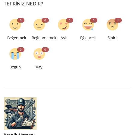
TEPKINIZ NEDIR?
0
0
0
0
1
Beğenmek
Beğenmemek
Aşk
Eğlenceli
Sinirli
0
0
Üzgün
Vay
Kronik Uzmanı