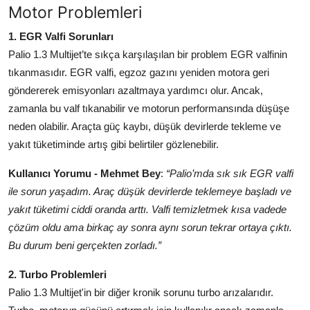
Motor Problemleri
Aydınlatma & Görüş
1. EGR Valfi Sorunları
Şanzıman & Aktarma
Palio 1.3 Multijet’te sıkça karşılaşılan bir problem EGR valfinin
tıkanmasıdır. EGR valfi, egzoz gazını yeniden motora geri
Dizel Sistemler
göndererek emisyonları azaltmaya yardımcı olur. Ancak,
Multimedya & Elektronik
zamanla bu valf tıkanabilir ve motorun performansında düşüşe
neden olabilir. Araçta güç kaybı, düşük devirlerde tekleme ve
yakıt tüketiminde artış gibi belirtiler gözlenebilir.
Kullanıcı Yorumu - Mehmet Bey
:
“Palio’mda sık sık EGR valfi
ile sorun yaşadım. Araç düşük devirlerde teklemeye başladı ve
yakıt tüketimi ciddi oranda arttı. Valfi temizletmek kısa vadede
çözüm oldu ama birkaç ay sonra aynı sorun tekrar ortaya çıktı.
Bu durum beni gerçekten zorladı.”
2. Turbo Problemleri
Palio 1.3 Multijet'in bir diğer kronik sorunu turbo arızalarıdır.