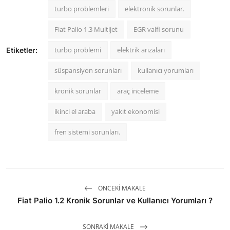
turbo problemleri
elektronik sorunlar.
Fiat Palio 1.3 Multijet
EGR valfi sorunu
turbo problemi
elektrik arızaları
Etiketler:
süspansiyon sorunları
kullanıcı yorumları
kronik sorunlar
araç inceleme
ikinci el araba
yakıt ekonomisi
fren sistemi sorunları.
ÖNCEKI MAKALE
Fiat Palio 1.2 Kronik Sorunlar ve Kullanıcı Yorumları ?
SONRAKI MAKALE