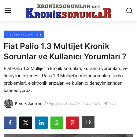
Fiat Kronik Sorunları
Anasayfa
Fiat Palio 1.3 Multijet Kronik
Markalar
Sorunlar ve Kullanıcı Yorumları ?
İletişim
Fiat Palio 1.3 Multijet'in kronik sorunları, kullanıcı yorumları, ve
detaylı incelemesi. Palio 1.3 Multijet'in motor sorunları, turbo
Trafik & Cezalar
problemleri, elektronik arızalar, ve kullanıcı deneyimlerinden
bahsediyoruz.
Sigorta & Kasko
Kronik Uzmanı
Ağustos 31, 2024 - 11:23
0
1.5K
Vergi & ÖTV & MTV
Muayene & Ruhsat
Sorgulamalar