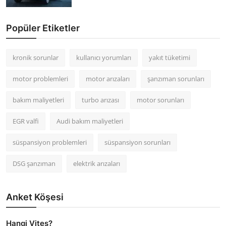
Popüler Etiketler
kronik sorunlar
kullanıcı yorumları
yakıt tüketimi
motor problemleri
motor arızaları
şanzıman sorunları
bakım maliyetleri
turbo arızası
motor sorunları
EGR valfi
Audi bakım maliyetleri
süspansiyon problemleri
süspansiyon sorunları
DSG şanzıman
elektrik arızaları
Anket Köşesi
Hangi Vites?