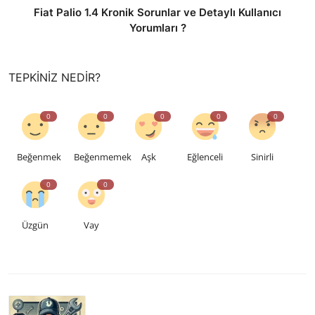
Fiat Palio 1.4 Kronik Sorunlar ve Detaylı Kullanıcı
Yorumları ?
TEPKINIZ NEDIR?
0
0
0
0
0
Beğenmek
Beğenmemek
Aşk
Eğlenceli
Sinirli
0
0
Üzgün
Vay