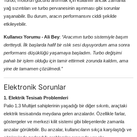
Turbo, motorun gücünü artırmak için kullanılır ancak zamanla
yağ sızıntıları ve turbo pervanesinin aşınması gibi sorunlar
yaşanabilir. Bu durum, aracın performansını ciddi şekilde
etkileyebilir.
Kullanıcı Yorumu - Ali Bey
:
“Aracımın turbo sistemiyle başım
dertteydi. İlk başlarda hafif bir ıslık sesi duyuyordum ama sonra
performans düşüklüğü yaşamaya başladım. Turbo değişimi
pahalı bir işlem olduğu için tamir ettirmek zorunda kaldım, ama
yine de tamamen çözülmedi.”
Elektronik Sorunlar
1. Elektrik Tesisatı Problemleri
Palio 1.3 Multijet sahiplerinin yaşadığı bir diğer sıkıntı, araçtaki
elektrik tesisatında meydana gelen arızalardır. Özellikle farlar,
göstergeler ve merkezi kilit sistemi gibi bileşenlerde zamanla
arızalar görülebilir. Bu arızalar, kullanıcıların sıkça karşılaştığı ve