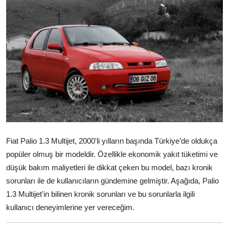
İkinci El & Alım-Satım
Bakım & Arıza Çözümleri
Elektrikli & Hibrit
Kiralama & Filo
Sürüş & Güvenlik
Lastik & Jant
Fiat Palio 1.3 Multijet, 2000'li yılların başında Türkiye’de oldukça
Yağlar & Sıvılar
popüler olmuş bir modeldir. Özellikle ekonomik yakıt tüketimi ve
düşük bakım maliyetleri ile dikkat çeken bu model, bazı kronik
LPG & Yakıt
sorunları ile de kullanıcıların gündemine gelmiştir. Aşağıda, Palio
1.3 Multijet'in bilinen kronik sorunları ve bu sorunlarla ilgili
Elektrik & Akü
kullanıcı deneyimlerine yer vereceğim.
Klima & Konfor