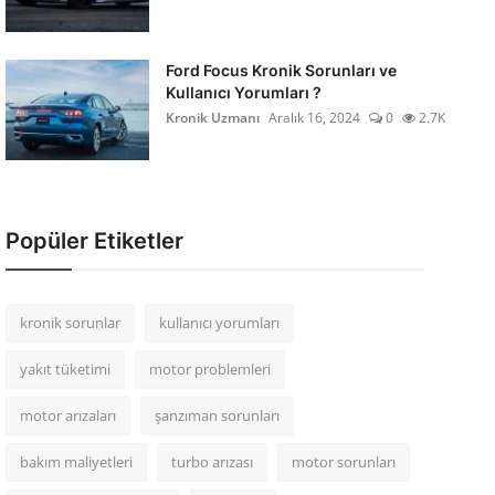
Ford Focus Kronik Sorunları ve
Kullanıcı Yorumları ?
Kronik Uzmanı
Aralık 16, 2024
0
2.7K
Popüler Etiketler
kronik sorunlar
kullanıcı yorumları
yakıt tüketimi
motor problemleri
motor arızaları
şanzıman sorunları
bakım maliyetleri
turbo arızası
motor sorunları