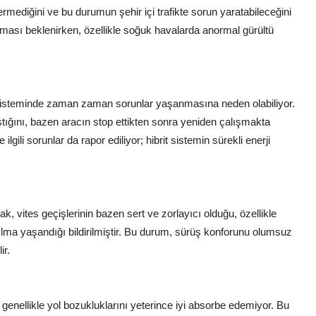
vermediğini ve bu durumun şehir içi trafikte sorun yaratabileceğini
şması beklenirken, özellikle soğuk havalarda anormal gürültü
trik sisteminde zaman zaman sorunlar yaşanmasına neden olabiliyor.
lıştığını, bazen aracın stop ettikten sonra yeniden çalışmakta
lgili sorunlar da rapor ediliyor; hibrit sistemin sürekli enerji
k, vites geçişlerinin bazen sert ve zorlayıcı olduğu, özellikle
kılma yaşandığı bildirilmiştir. Bu durum, sürüş konforunu olumsuz
ir.
 genellikle yol bozukluklarını yeterince iyi absorbe edemiyor. Bu