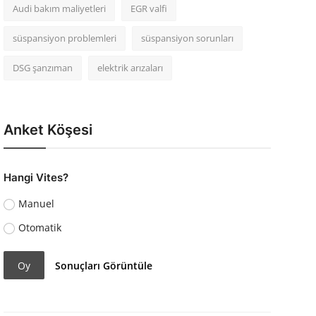
Audi bakım maliyetleri
EGR valfi
süspansiyon problemleri
süspansiyon sorunları
DSG şanzıman
elektrik arızaları
Anket Köşesi
Hangi Vites?
Manuel
Otomatik
Oy
Sonuçları Görüntüle