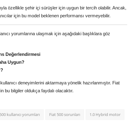
 özellikle şehir içi sürüşler için uygun bir tercih olabilir. Ancak,
ıcılar için bu model beklenen performansı vermeyebilir.
llanıcı yorumlarına ulaşmak için aşağıdaki başlıklara göz
ans Değerlendirmesi
 Daha Uygun?
i?
kullanıcı deneyimlerini aktarmaya yönelik hazırlanmıştır. Fiat
n bu bilgiler oldukça faydalı olacaktır.
 500 kullanıcı yorumları
Fiat 500 sorunları
1.0 Hybrid motor