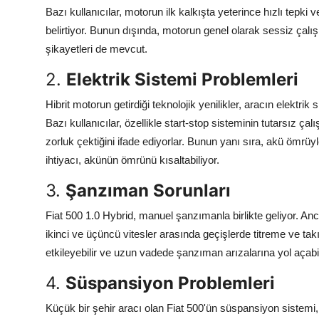
Bazı kullanıcılar, motorun ilk kalkışta yeterince hızlı tepki 
belirtiyor. Bunun dışında, motorun genel olarak sessiz çalı
şikayetleri de mevcut.
2.
Elektrik Sistemi Problemleri
Hibrit motorun getirdiği teknolojik yenilikler, aracın elek
Bazı kullanıcılar, özellikle start-stop sisteminin tutarsız ça
zorluk çektiğini ifade ediyorlar. Bunun yanı sıra, akü ömrüyle i
ihtiyacı, akünün ömrünü kısaltabiliyor.
3.
Şanzıman Sorunları
Fiat 500 1.0 Hybrid, manuel şanzımanla birlikte geliyor. Anca
ikinci ve üçüncü vitesler arasında geçişlerde titreme ve ta
etkileyebilir ve uzun vadede şanzıman arızalarına yol açabil
4.
Süspansiyon Problemleri
Küçük bir şehir aracı olan Fiat 500'ün süspansiyon sistemi,