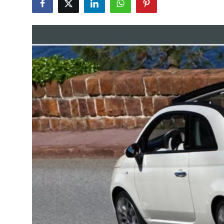
İkinci El & Alım-Satım
Bakım & Arıza Çözümleri
Elektrikli & Hibrit
Kiralama & Filo
Sürüş & Güvenlik
Lastik & Jant
Yağlar & Sıvılar
LPG & Yakıt
Elektrik & Akü
Klima & Konfor