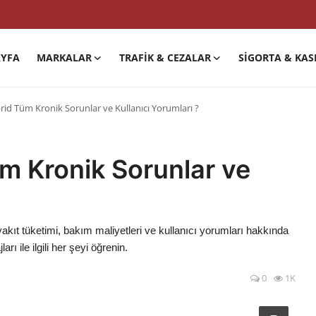
YFA
MARKALAR
TRAFIK & CEZALAR
SIGORTA & KAS
brid Tüm Kronik Sorunlar ve Kullanıcı Yorumları ?
üm Kronik Sorunlar ve
yakıt tüketimi, bakım maliyetleri ve kullanıcı yorumları hakkında
arı ile ilgili her şeyi öğrenin.
0
1K