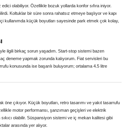
ici olabiliyor. Özellikle bozuk yollarda konfor sıfıra iniyor.
lirdi. Koltuklar bir süre sonra rahatsız etmeye başlıyor ve kapı
içi kullanımda küçük boyutları sayesinde park etmek çok kolay,
ı
yle ilgili birkaç sorun yaşadım. Start-stop sistemi bazen
birkaç deneme yapmak zorunda kalıyorum. Fiat servisleri bu
rufu konusunda ise başarılı buluyorum; ortalama 4.5 litre
arak öne çıkıyor. Küçük boyutları, retro tasarımı ve yakıt tasarrufu
özellikle motor performansı, şanzıman geçişleri ve elektrik
n sıkıcı olabilir. Süspansiyon sistemi ve iç mekan kalitesi gibi
talar arasında yer alıyor.