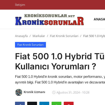
İletişim
ANASA
Anasayfa
Anasayfa
Markalar
Fiat Kronik Sorunları
Fiat 500 1.0 Hy
Markalar
Fiat Kronik Sorunları
İletişim
Fiat 500 1.0 Hybrid T
Trafik & Cezalar
Kullanıcı Yorumları ?
Sigorta & Kasko
Fiat 500 1.0 Hybrid'in kronik sorunları, motor performansı, 
Vergi & ÖTV & MTV
ayrıntılı bilgi. Fiat 500 1.0 Hybrid'in avantajları ve dezavantajl
Muayene & Ruhsat
Kronik Uzmanı
Ağustos 31, 2024 - 10:28
Sorgulamalar