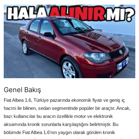
İkinci El & Alım-Satım
Bakım & Arıza Çözümleri
Elektrikli & Hibrit
Kiralama & Filo
Sürüş & Güvenlik
Lastik & Jant
Genel Bakış
Yağlar & Sıvılar
Fiat Albea 1.6, Türkiye pazarında ekonomik fiyatı ve geniş iç
LPG & Yakıt
hacmi ile bilinen, sedan segmentinde popüler bir araçtır. Ancak,
bazı kullanıcılar bu aracın özellikle motor ve elektronik
Elektrik & Akü
aksamında kronik sorunlarla karşılaştığını belirtmiştir. Bu
Klima & Konfor
bölümde Fiat Albea 1.6'nın yaygın olarak görülen kronik