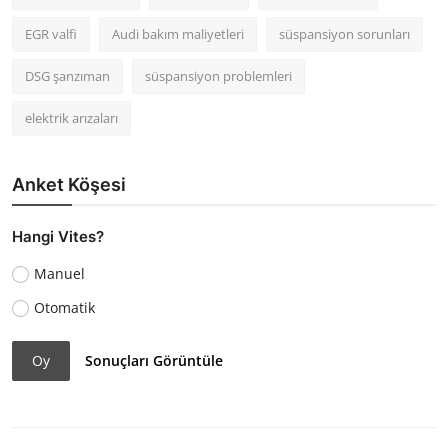
EGR valfi
Audi bakım maliyetleri
süspansiyon sorunları
DSG şanzıman
süspansiyon problemleri
elektrik arızaları
Anket Köşesi
Hangi Vites?
Manuel
Otomatik
Oy
Sonuçları Görüntüle