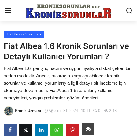
Fiat Kronik Sorunları
Anasayfa
Fiat Albea 1.6 Kronik Sorunları ve
Markalar
Detaylı Kullanıcı Yorumları ?
İletişim
Fiat Albea 1.6, geniş iç hacmi ve uygun fiyatıyla dikkat çeken bir
sedan modeldir. Ancak, bu araçta karşılaşılabilecek kronik
Trafik & Cezalar
sorunlar ve kullanıcı yorumlarıyla ilgili detaylı bir inceleme için
okumaya devam edin. Fiat Albea 1.6 sorunları, kullanıcı
Sigorta & Kasko
deneyimleri, yaygın problemler, çözüm önerileri.
Vergi & ÖTV & MTV
Kronik Uzmanı
Ağustos 31, 2024 - 10:11
0
2.4K
Muayene & Ruhsat
Sorgulamalar