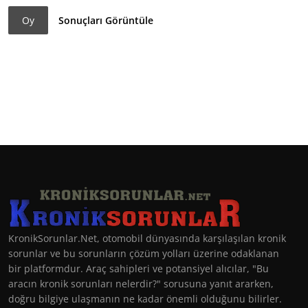
Oy
Sonuçları Görüntüle
KronikSorunlar.Net, otomobil dünyasında karşılaşılan kronik
sorunlar ve bu sorunların çözüm yolları üzerine odaklanan
bir platformdur. Araç sahipleri ve potansiyel alıcılar, "Bu
aracın kronik sorunları nelerdir?" sorusuna yanıt ararken,
doğru bilgiye ulaşmanın ne kadar önemli olduğunu bilirler.