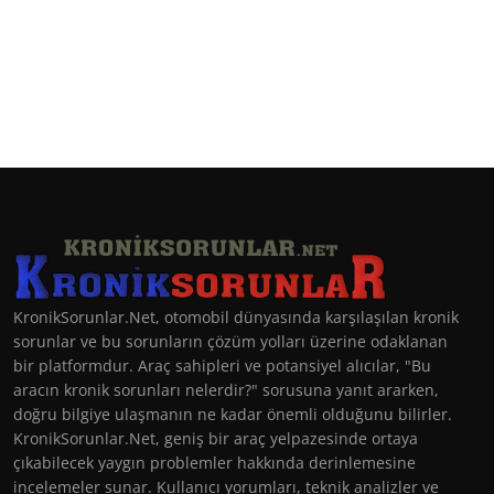
KronikSorunlar.Net, otomobil dünyasında karşılaşılan kronik
sorunlar ve bu sorunların çözüm yolları üzerine odaklanan
bir platformdur. Araç sahipleri ve potansiyel alıcılar, "Bu
aracın kronik sorunları nelerdir?" sorusuna yanıt ararken,
doğru bilgiye ulaşmanın ne kadar önemli olduğunu bilirler.
KronikSorunlar.Net, geniş bir araç yelpazesinde ortaya
çıkabilecek yaygın problemler hakkında derinlemesine
incelemeler sunar. Kullanıcı yorumları, teknik analizler ve