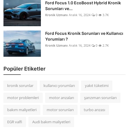
Ford Focus 1.0 EcoBoost Hybrid Kronik
Sorunları ve...
Kronik Uzmanı
Aralık 16, 2024
0
3.7K
Ford Focus Kronik Sorunları ve Kullanıcı
Yorumları ?
Kronik Uzmanı
Aralık 16, 2024
0
2.7K
Popüler Etiketler
kronik sorunlar
kullanıcı yorumları
yakıt tüketimi
motor problemleri
motor arızaları
şanzıman sorunları
bakım maliyetleri
motor sorunları
turbo arızası
EGR valfi
Audi bakım maliyetleri