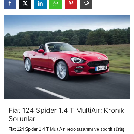
İkinci El & Alım-Satım
Bakım & Arıza Çözümleri
Elektrikli & Hibrit
Kiralama & Filo
Sürüş & Güvenlik
Lastik & Jant
Yağlar & Sıvılar
LPG & Yakıt
Fiat 124 Spider 1.4 T MultiAir: Kronik
Elektrik & Akü
Sorunlar
Klima & Konfor
Fiat 124 Spider 1.4 T MultiAir, retro tasarımı ve sportif sürüş