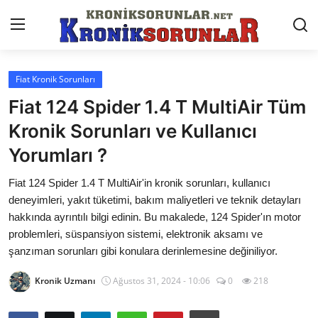
Fiat Kronik Sorunları
Anasayfa
Fiat 124 Spider 1.4 T MultiAir Tüm
Markalar
Kronik Sorunları ve Kullanıcı
Yorumları ?
İletişim
Fiat 124 Spider 1.4 T MultiAir'in kronik sorunları, kullanıcı
Trafik & Cezalar
deneyimleri, yakıt tüketimi, bakım maliyetleri ve teknik detayları
Sigorta & Kasko
hakkında ayrıntılı bilgi edinin. Bu makalede, 124 Spider'ın motor
problemleri, süspansiyon sistemi, elektronik aksamı ve
Vergi & ÖTV & MTV
şanzıman sorunları gibi konulara derinlemesine değiniliyor.
Muayene & Ruhsat
Kronik Uzmanı
Ağustos 31, 2024 - 10:06
0
218
Sorgulamalar