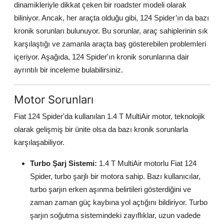
dinamikleriyle dikkat çeken bir roadster modeli olarak
Aydınlatma & Görüş
biliniyor. Ancak, her araçta olduğu gibi, 124 Spider’ın da bazı
kronik sorunları bulunuyor. Bu sorunlar, araç sahiplerinin sık
Şanzıman & Aktarma
karşılaştığı ve zamanla araçta baş gösterebilen problemleri
Dizel Sistemler
içeriyor. Aşağıda, 124 Spider'ın kronik sorunlarına dair
ayrıntılı bir inceleme bulabilirsiniz.
Multimedya & Elektronik
Motor Sorunları
Fiat 124 Spider'da kullanılan 1.4 T MultiAir motor, teknolojik
olarak gelişmiş bir ünite olsa da bazı kronik sorunlarla
karşılaşabiliyor.
Turbo Şarj Sistemi:
1.4 T MultiAir motorlu Fiat 124
Spider, turbo şarjlı bir motora sahip. Bazı kullanıcılar,
turbo şarjın erken aşınma belirtileri gösterdiğini ve
zaman zaman güç kaybına yol açtığını bildiriyor. Turbo
şarjın soğutma sistemindeki zayıflıklar, uzun vadede