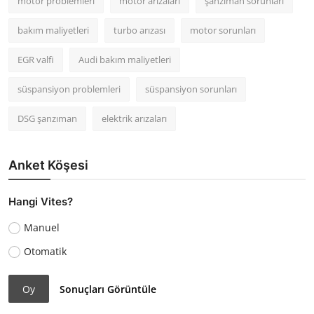
motor problemleri
motor arızaları
şanzıman sorunları
bakım maliyetleri
turbo arızası
motor sorunları
EGR valfi
Audi bakım maliyetleri
süspansiyon problemleri
süspansiyon sorunları
DSG şanzıman
elektrik arızaları
Anket Köşesi
Hangi Vites?
Manuel
Otomatik
Oy
Sonuçları Görüntüle