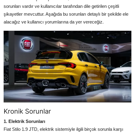
sorunları vardır ve kullanıcılar tarafından dile getirilen çeşitli
Aydınlatma & Görüş
şikayetler mevcuttur. Aşağıda bu sorunları detaylı bir şekilde ele
Şanzıman & Aktarma
alacağız ve kullanıcı yorumlarına da yer vereceğiz.
Dizel Sistemler
Multimedya & Elektronik
Kronik Sorunlar
1. Elektrik Sorunları
Fiat Stilo 1.9 JTD, elektrik sistemiyle ilgili birçok sorunla karşı