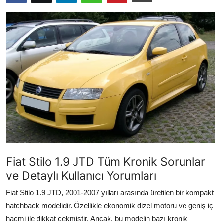
İkinci El & Alım-Satım
Bakım & Arıza Çözümleri
Elektrikli & Hibrit
Kiralama & Filo
Sürüş & Güvenlik
Lastik & Jant
Yağlar & Sıvılar
Fiat Stilo 1.9 JTD Tüm Kronik Sorunlar
LPG & Yakıt
ve Detaylı Kullanıcı Yorumları
Elektrik & Akü
Fiat Stilo 1.9 JTD, 2001-2007 yılları arasında üretilen bir kompakt
hatchback modelidir. Özellikle ekonomik dizel motoru ve geniş iç
Klima & Konfor
hacmi ile dikkat çekmiştir. Ancak, bu modelin bazı kronik