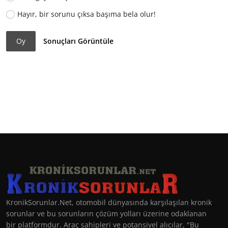
Hayır, bir sorunu çıksa başıma bela olur!
Oy
Sonuçları Görüntüle
KronikSorunlar.Net, otomobil dünyasında karşılaşılan kronik
sorunlar ve bu sorunların çözüm yolları üzerine odaklanan
bir platformdur. Araç sahipleri ve potansiyel alıcılar, "Bu