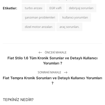
turbo arızası
EGR valfi
debriyaj sorunları
Etiketler:
şanzıman problemleri
kullanıcı yorumları
dizel motor arızaları
araç sorunları.
ÖNCEKI MAKALE
Fiat Stilo 1.6 Tüm Kronik Sorunlar ve Detaylı Kullanıcı
Yorumları ?
SONRAKI MAKALE
Fiat Tempra Kronik Sorunları ve Detaylı Kullanıcı Yorumları
?
TEPKINIZ NEDIR?