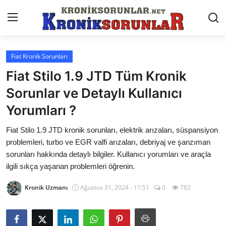
Fiat Kronik Sorunları
Anasayfa
Fiat Stilo 1.9 JTD Tüm Kronik
Markalar
Sorunlar ve Detaylı Kullanıcı
Yorumları ?
İletişim
Fiat Stilo 1.9 JTD kronik sorunları, elektrik arızaları, süspansiyon
Trafik & Cezalar
problemleri, turbo ve EGR valfi arızaları, debriyaj ve şanzıman
Sigorta & Kasko
sorunları hakkında detaylı bilgiler. Kullanıcı yorumları ve araçla
ilgili sıkça yaşanan problemleri öğrenin.
Vergi & ÖTV & MTV
Kronik Uzmanı
Ağustos 31, 2024 - 11:51
0
782
Muayene & Ruhsat
Sorgulamalar