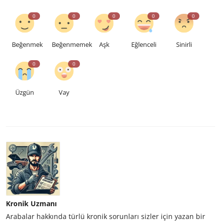
0
0
0
0
0
Beğenmek
Beğenmemek
Aşk
Eğlenceli
Sinirli
0
0
Üzgün
Vay
Kronik Uzmanı
Arabalar hakkında türlü kronik sorunları sizler için yazan bir