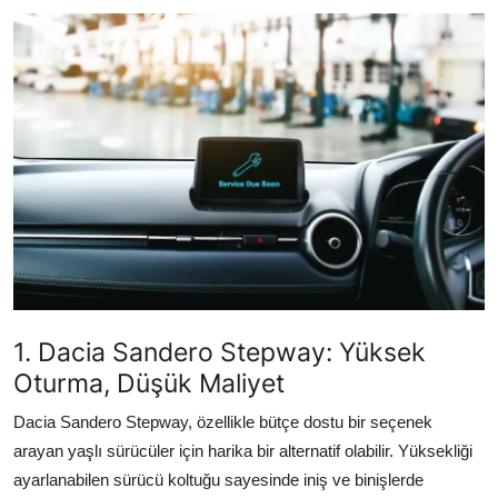
İkinci El & Alım-Satım
Bakım & Arıza Çözümleri
Elektrikli & Hibrit
Kiralama & Filo
Sürüş & Güvenlik
Lastik & Jant
Yağlar & Sıvılar
1. Dacia Sandero Stepway: Yüksek
LPG & Yakıt
Oturma, Düşük Maliyet
Dacia Sandero Stepway, özellikle bütçe dostu bir seçenek
Elektrik & Akü
arayan yaşlı sürücüler için harika bir alternatif olabilir. Yüksekliği
Klima & Konfor
ayarlanabilen sürücü koltuğu sayesinde iniş ve binişlerde