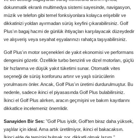
dokunmatik ekranlı multimedya sistemi sayesinde, navigasyon,
müzik ve telefon gibi temel fonksiyonlara kolayca erişebilir ve
dikkatinizi yoldan ayırmadan sürüş keyfini çıkarabilirsiniz. Golf
Plus'ın bagaj hacmi de günlük ihtiyaçları karşılayacak düzeydedir
ve alışveriş veya seyahat eşyalarınızı rahatça taşıyabilirsiniz.
Golf Plus'ın motor seçenekleri de yakıt ekonomisi ve performans
dengesini gözetir. Özellikle turbo benzinli ve dizel motorları, güçlü
bir hızlanma ve düşük yakıt tüketimi sunar. Otomatik vites
seçeneği de sürüş konforunu artırır ve yaşlı sürücülerin
yorulmasını önler. Ancak, Golf Plus'ın üretimi durdurulmuştur. Bu
nedenle, sadece ikinci el piyasasında Golf Plus bulabilirsiniz.
İkinci el Golf Plus alırken, aracın geçmişini ve bakım kayıtlarını
dikkatlice incelemeniz önemlidir.
Sanayiden Bir Ses:
"Golf Plus iyidir, Golf'ten biraz daha yüksek,
yaşlılar için ideal. Ama artık üretilmiyor, ikinci el bakacaksın.
İkinci elde de temizini bulmak zor, dikkatli olmak lazım."