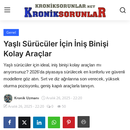
Genel
Anasayfa
Yaşlı Sürücüler İçin İniş Binişi
Markalar
Kolay Araçlar
İletişim
Yaşlı sürücüler için ideal, iniş binişi kolay araçları mı
arıyorsunuz? 2026'da piyasaya sürülecek en konforlu ve güvenli
Trafik & Cezalar
modellere göz atın. Sırt ve diz ağrılarına son verecek, yüksek
oturma pozisyonlu, geniş kapılı araçlarla tanışın.
Sigorta & Kasko
Kronik Uzmanı
Aralık 26, 2025 - 22:20
Vergi & ÖTV & MTV
Aralık 26, 2025 - 22:20
0
50
Muayene & Ruhsat
Sorgulamalar