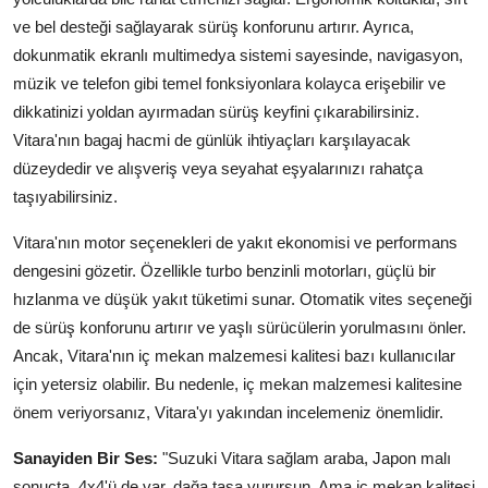
ve bel desteği sağlayarak sürüş konforunu artırır. Ayrıca,
dokunmatik ekranlı multimedya sistemi sayesinde, navigasyon,
müzik ve telefon gibi temel fonksiyonlara kolayca erişebilir ve
dikkatinizi yoldan ayırmadan sürüş keyfini çıkarabilirsiniz.
Vitara'nın bagaj hacmi de günlük ihtiyaçları karşılayacak
düzeydedir ve alışveriş veya seyahat eşyalarınızı rahatça
taşıyabilirsiniz.
Vitara'nın motor seçenekleri de yakıt ekonomisi ve performans
dengesini gözetir. Özellikle turbo benzinli motorları, güçlü bir
hızlanma ve düşük yakıt tüketimi sunar. Otomatik vites seçeneği
de sürüş konforunu artırır ve yaşlı sürücülerin yorulmasını önler.
Ancak, Vitara'nın iç mekan malzemesi kalitesi bazı kullanıcılar
için yetersiz olabilir. Bu nedenle, iç mekan malzemesi kalitesine
önem veriyorsanız, Vitara'yı yakından incelemeniz önemlidir.
Sanayiden Bir Ses:
"Suzuki Vitara sağlam araba, Japon malı
sonuçta. 4x4'ü de var, dağa taşa vurursun. Ama iç mekan kalitesi