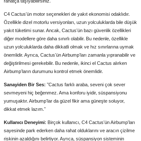
rahatça taşıyabilirsiniz.
C4 Cactus'ün motor seçenekleri de yakıt ekonomisi odaklıdır.
Özellikle dizel motorlu versiyonları, uzun yolculuklarda bile düşük
yakıt tüketimi sunar. Ancak, Cactus'ün bazı güvenlik özellikleri
diğer modellere göre daha sınırlı olabilir. Bu nedenle, özellikle
uzun yolculuklarda daha dikkatli olmak ve hız sınırlarına uymak
önemlidir. Ayrıca, Cactus'ün Airbump'ları zamanla yıpranabilir ve
değiştirilmesi gerekebilir. Bu nedenle, ikinci el Cactus alırken
Airbump'ların durumunu kontrol etmek önemlidir.
Sanayiden Bir Ses:
"Cactus farklı araba, seveni çok sever
sevmeyeni hiç beğenmez. Ama konforu iyidir, süspansiyonu
yumuşaktır. Airbump'lar da güzel fikir ama güneşte soluyor,
dikkat etmek lazım."
Kullanıcı Deneyimi:
Birçok kullanıcı, C4 Cactus'ün Airbump'ları
sayesinde park ederken daha rahat olduklarını ve aracın çizilme
riskinin azaldığını belirtiyor. Ayrıca, süspansiyon sisteminin