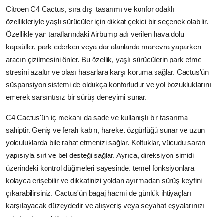
Citroen C4 Cactus, sıra dışı tasarımı ve konfor odaklı
özellikleriyle yaşlı sürücüler için dikkat çekici bir seçenek olabilir.
Özellikle yan taraflarındaki Airbump adı verilen hava dolu
kapsüller, park ederken veya dar alanlarda manevra yaparken
aracın çizilmesini önler. Bu özellik, yaşlı sürücülerin park etme
stresini azaltır ve olası hasarlara karşı koruma sağlar. Cactus'ün
süspansiyon sistemi de oldukça konforludur ve yol bozukluklarını
emerek sarsıntısız bir sürüş deneyimi sunar.
C4 Cactus'ün iç mekanı da sade ve kullanışlı bir tasarıma
sahiptir. Geniş ve ferah kabin, hareket özgürlüğü sunar ve uzun
yolculuklarda bile rahat etmenizi sağlar. Koltuklar, vücudu saran
yapısıyla sırt ve bel desteği sağlar. Ayrıca, direksiyon simidi
üzerindeki kontrol düğmeleri sayesinde, temel fonksiyonlara
kolayca erişebilir ve dikkatinizi yoldan ayırmadan sürüş keyfini
çıkarabilirsiniz. Cactus'ün bagaj hacmi de günlük ihtiyaçları
karşılayacak düzeydedir ve alışveriş veya seyahat eşyalarınızı