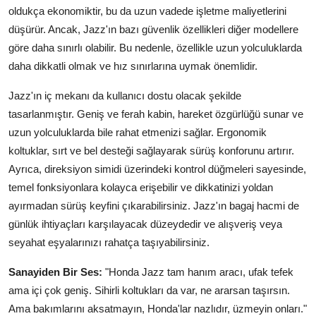
oldukça ekonomiktir, bu da uzun vadede işletme maliyetlerini
düşürür. Ancak, Jazz'ın bazı güvenlik özellikleri diğer modellere
göre daha sınırlı olabilir. Bu nedenle, özellikle uzun yolculuklarda
daha dikkatli olmak ve hız sınırlarına uymak önemlidir.
Jazz'ın iç mekanı da kullanıcı dostu olacak şekilde
tasarlanmıştır. Geniş ve ferah kabin, hareket özgürlüğü sunar ve
uzun yolculuklarda bile rahat etmenizi sağlar. Ergonomik
koltuklar, sırt ve bel desteği sağlayarak sürüş konforunu artırır.
Ayrıca, direksiyon simidi üzerindeki kontrol düğmeleri sayesinde,
temel fonksiyonlara kolayca erişebilir ve dikkatinizi yoldan
ayırmadan sürüş keyfini çıkarabilirsiniz. Jazz'ın bagaj hacmi de
günlük ihtiyaçları karşılayacak düzeydedir ve alışveriş veya
seyahat eşyalarınızı rahatça taşıyabilirsiniz.
Sanayiden Bir Ses:
"Honda Jazz tam hanım aracı, ufak tefek
ama içi çok geniş. Sihirli koltukları da var, ne ararsan taşırsın.
Ama bakımlarını aksatmayın, Honda'lar nazlıdır, üzmeyin onları."