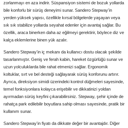
zorlanmayı en aza indirir. Süspansiyon sistemi de bozuk yollarda
Aydınlatma & Görüş
bile konforlu bir sürüş deneyimi sunar. Sandero Stepway'in
yerden yüksek yapısı, özellikle kırsal bölgelerde yaşayan veya
Şanzıman & Aktarma
sık sık stabilize yollarda seyahat edenler için avantaj sağlar. Bu
Dizel Sistemler
özellik, araca binerken daha az eğilmeyi gerektirir, böylece diz ve
kalça eklemlerine binen yük azalır.
Multimedya & Elektronik
Sandero Stepway'in iç mekanı da kullanıcı dostu olacak şekilde
tasarlanmıştır. Geniş ve ferah kabin, hareket özgürlüğü sunar ve
uzun yolculuklarda bile rahat etmenizi sağlar. Ergonomik
koltuklar, sırt ve bel desteği sağlayarak sürüş konforunu artırır.
Ayrıca, direksiyon simidi üzerindeki kontrol düğmeleri sayesinde,
temel fonksiyonlara kolayca erişebilir ve dikkatinizi yoldan
ayırmadan sürüş keyfini çıkarabilirsiniz. Stepway, şehir içinde de
rahatça park edilebilir boyutlara sahip olması sayesinde, pratik bir
kullanım sunar.
Sandero Stepway'in fiyatı da dikkate değer bir avantajdır. Diğer