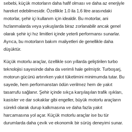
sebebi, küçük motorların daha hafif olması ve daha az enerjiyle
Aydınlatma & Görüş
hareket edebilmesidir. Özellikle 1.0 ila 1.6 litre arasındaki
motorlar, şehir içi kullanım için idealdir. Bu motorlar, ani
Şanzıman & Aktarma
hızlanmalarda veya yokuşlarda biraz zorlanabilir ancak genel
Dizel Sistemler
olarak şehir içi hız limitleri içinde yeterli performansı sunarlar.
Ayrıca, bu motorların bakım maliyetleri de genellikle daha
Multimedya & Elektronik
düşüktür.
Küçük motorlu araçlar, özellikle son yıllarda geliştirilen turbo
teknolojisi sayesinde daha da verimli hale gelmiştir. Turboşarj,
motorun gücünü artırırken yakıt tüketimini minimumda tutar. Bu
sayede, hem performanstan ödün verilmez hem de yakıt
tasarrufu sağlanır. Şehir içinde sıkça karşılaşılan trafik ışıkları,
kasisler ve dar sokaklar gibi engeller, büyük motorlu araçların
sürekli olarak durup kalkmasına ve daha fazla yakıt
harcamasına yol açar. Küçük motorlu araçlar ise bu tür
durumlarda daha çevik ve ekonomik bir sürüş deneyimi sunar.