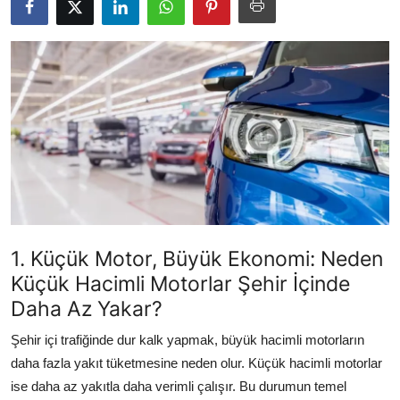
İkinci El & Alım-Satım
Bakım & Arıza Çözümleri
Elektrikli & Hibrit
Kiralama & Filo
Sürüş & Güvenlik
Lastik & Jant
1. Küçük Motor, Büyük Ekonomi: Neden
Yağlar & Sıvılar
Küçük Hacimli Motorlar Şehir İçinde
LPG & Yakıt
Daha Az Yakar?
Şehir içi trafiğinde dur kalk yapmak, büyük hacimli motorların
Elektrik & Akü
daha fazla yakıt tüketmesine neden olur. Küçük hacimli motorlar
Klima & Konfor
ise daha az yakıtla daha verimli çalışır. Bu durumun temel