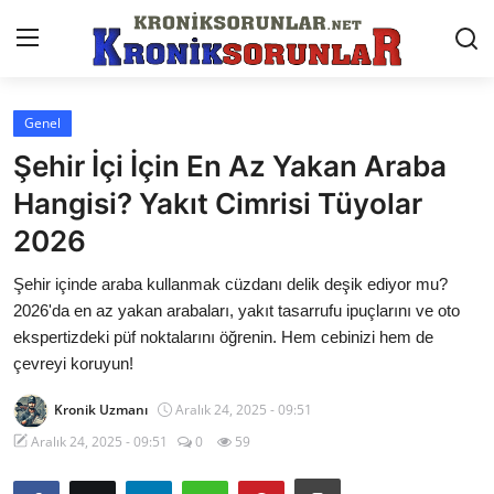
Genel
Anasayfa
Şehir İçi İçin En Az Yakan Araba
Markalar
Hangisi? Yakıt Cimrisi Tüyolar
2026
İletişim
Şehir içinde araba kullanmak cüzdanı delik deşik ediyor mu?
Trafik & Cezalar
2026'da en az yakan arabaları, yakıt tasarrufu ipuçlarını ve oto
Sigorta & Kasko
ekspertizdeki püf noktalarını öğrenin. Hem cebinizi hem de
çevreyi koruyun!
Vergi & ÖTV & MTV
Kronik Uzmanı
Aralık 24, 2025 - 09:51
Muayene & Ruhsat
Aralık 24, 2025 - 09:51
0
59
Sorgulamalar