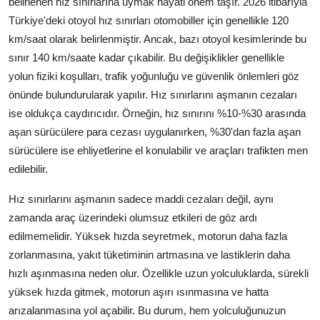
belirlenen hız sınırlarına uymak hayati önem taşır. 2026 itibarıyla
Aydınlatma & Görüş
Türkiye'deki otoyol hız sınırları otomobiller için genellikle 120
km/saat olarak belirlenmiştir. Ancak, bazı otoyol kesimlerinde bu
Şanzıman & Aktarma
sınır 140 km/saate kadar çıkabilir. Bu değişiklikler genellikle
yolun fiziki koşulları, trafik yoğunluğu ve güvenlik önlemleri göz
Dizel Sistemler
önünde bulundurularak yapılır. Hız sınırlarını aşmanın cezaları
Multimedya & Elektronik
ise oldukça caydırıcıdır. Örneğin, hız sınırını %10-%30 arasında
aşan sürücülere para cezası uygulanırken, %30'dan fazla aşan
sürücülere ise ehliyetlerine el konulabilir ve araçları trafikten men
edilebilir.
Hız sınırlarını aşmanın sadece maddi cezaları değil, aynı
zamanda araç üzerindeki olumsuz etkileri de göz ardı
edilmemelidir. Yüksek hızda seyretmek, motorun daha fazla
zorlanmasına, yakıt tüketiminin artmasına ve lastiklerin daha
hızlı aşınmasına neden olur. Özellikle uzun yolculuklarda, sürekli
yüksek hızda gitmek, motorun aşırı ısınmasına ve hatta
arızalanmasına yol açabilir. Bu durum, hem yolculuğunuzun