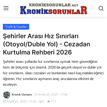
Trafik & Cezalar
Anasayfa
Şehirler Arası Hız Sınırları
Markalar
(Otoyol/Duble Yol) - Cezadan
Kurtulma Rehberi 2026
İletişim
Şehirler arası yollarda hız sınırlarına uymak hem güvenliğiniz
Trafik & Cezalar
hem de bütçeniz için önemli. 2026'da geçerli otoyol ve duble yol
Sigorta & Kasko
hız sınırlarını, olası cezaları ve bunlardan nasıl kaçınabileceğinizi
öğrenin. Hız sınırlarını aşmanın araç arızalarına etkisini de
Vergi & ÖTV & MTV
inceleyin.
Muayene & Ruhsat
Kronik Uzmanı
Aralık 25, 2025 - 17:34
Aralık 25, 2025 - 17:36
0
117
Sorgulamalar