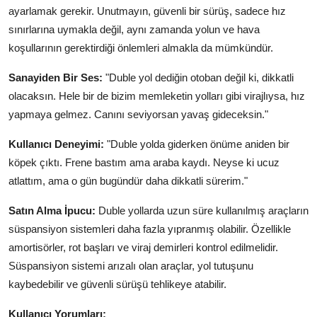
ayarlamak gerekir. Unutmayın, güvenli bir sürüş, sadece hız
sınırlarına uymakla değil, aynı zamanda yolun ve hava
koşullarının gerektirdiği önlemleri almakla da mümkündür.
Sanayiden Bir Ses:
"Duble yol dediğin otoban değil ki, dikkatli
olacaksın. Hele bir de bizim memleketin yolları gibi virajlıysa, hız
yapmaya gelmez. Canını seviyorsan yavaş gideceksin."
Kullanıcı Deneyimi:
"Duble yolda giderken önüme aniden bir
köpek çıktı. Frene bastım ama araba kaydı. Neyse ki ucuz
atlattım, ama o gün bugündür daha dikkatli sürerim."
Satın Alma İpucu:
Duble yollarda uzun süre kullanılmış araçların
süspansiyon sistemleri daha fazla yıpranmış olabilir. Özellikle
amortisörler, rot başları ve viraj demirleri kontrol edilmelidir.
Süspansiyon sistemi arızalı olan araçlar, yol tutuşunu
kaybedebilir ve güvenli sürüşü tehlikeye atabilir.
Kullanıcı Yorumları: