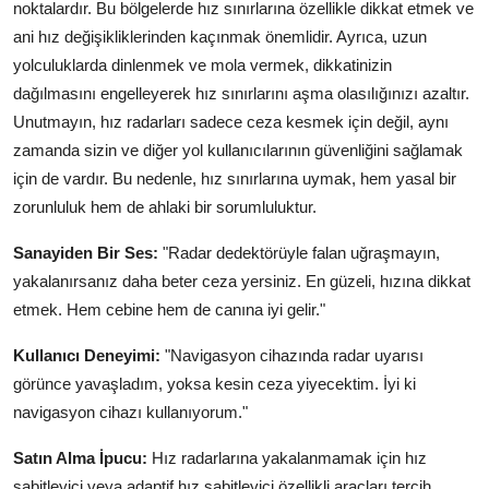
noktalardır. Bu bölgelerde hız sınırlarına özellikle dikkat etmek ve
ani hız değişikliklerinden kaçınmak önemlidir. Ayrıca, uzun
yolculuklarda dinlenmek ve mola vermek, dikkatinizin
dağılmasını engelleyerek hız sınırlarını aşma olasılığınızı azaltır.
Unutmayın, hız radarları sadece ceza kesmek için değil, aynı
zamanda sizin ve diğer yol kullanıcılarının güvenliğini sağlamak
için de vardır. Bu nedenle, hız sınırlarına uymak, hem yasal bir
zorunluluk hem de ahlaki bir sorumluluktur.
Sanayiden Bir Ses:
"Radar dedektörüyle falan uğraşmayın,
yakalanırsanız daha beter ceza yersiniz. En güzeli, hızına dikkat
etmek. Hem cebine hem de canına iyi gelir."
Kullanıcı Deneyimi:
"Navigasyon cihazında radar uyarısı
görünce yavaşladım, yoksa kesin ceza yiyecektim. İyi ki
navigasyon cihazı kullanıyorum."
Satın Alma İpucu:
Hız radarlarına yakalanmamak için hız
sabitleyici veya adaptif hız sabitleyici özellikli araçları tercih