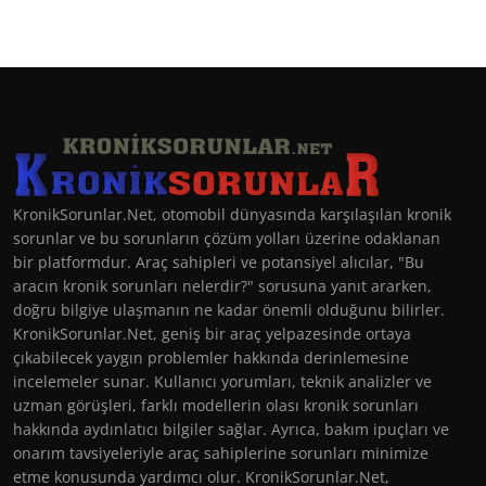
KronikSorunlar.Net, otomobil dünyasında karşılaşılan kronik
sorunlar ve bu sorunların çözüm yolları üzerine odaklanan
bir platformdur. Araç sahipleri ve potansiyel alıcılar, "Bu
aracın kronik sorunları nelerdir?" sorusuna yanıt ararken,
doğru bilgiye ulaşmanın ne kadar önemli olduğunu bilirler.
KronikSorunlar.Net, geniş bir araç yelpazesinde ortaya
çıkabilecek yaygın problemler hakkında derinlemesine
incelemeler sunar. Kullanıcı yorumları, teknik analizler ve
uzman görüşleri, farklı modellerin olası kronik sorunları
hakkında aydınlatıcı bilgiler sağlar. Ayrıca, bakım ipuçları ve
onarım tavsiyeleriyle araç sahiplerine sorunları minimize
etme konusunda yardımcı olur. KronikSorunlar.Net,