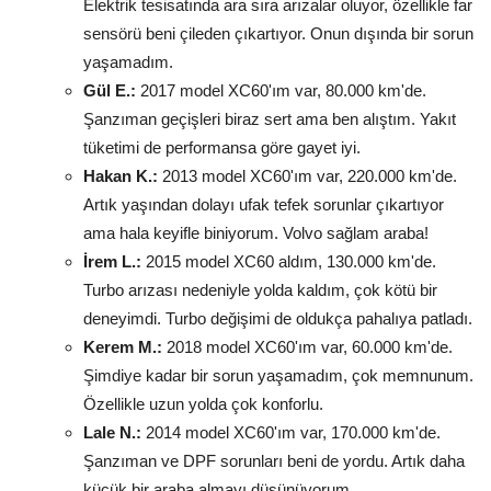
Elektrik tesisatında ara sıra arızalar oluyor, özellikle far
sensörü beni çileden çıkartıyor. Onun dışında bir sorun
yaşamadım.
Gül E.:
2017 model XC60'ım var, 80.000 km'de.
Şanzıman geçişleri biraz sert ama ben alıştım. Yakıt
tüketimi de performansa göre gayet iyi.
Hakan K.:
2013 model XC60'ım var, 220.000 km'de.
Artık yaşından dolayı ufak tefek sorunlar çıkartıyor
ama hala keyifle biniyorum. Volvo sağlam araba!
İrem L.:
2015 model XC60 aldım, 130.000 km'de.
Turbo arızası nedeniyle yolda kaldım, çok kötü bir
deneyimdi. Turbo değişimi de oldukça pahalıya patladı.
Kerem M.:
2018 model XC60'ım var, 60.000 km'de.
Şimdiye kadar bir sorun yaşamadım, çok memnunum.
Özellikle uzun yolda çok konforlu.
Lale N.:
2014 model XC60'ım var, 170.000 km'de.
Şanzıman ve DPF sorunları beni de yordu. Artık daha
küçük bir araba almayı düşünüyorum.