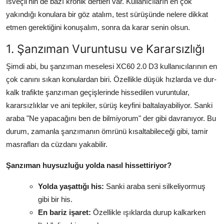
İsveçli'nin de bazı kronik dertleri var. Kullanıcıların en çok
Aydınlatma & Görüş
yakındığı konulara bir göz atalım, test sürüşünde nelere dikkat
etmen gerektiğini konuşalım, sonra da karar senin olsun.
Şanzıman & Aktarma
1. Şanzıman Vuruntusu ve Kararsızlığı
Dizel Sistemler
Şimdi abi, bu şanzıman meselesi XC60 2.0 D3 kullanıcılarının en
Multimedya & Elektronik
çok canını sıkan konulardan biri. Özellikle düşük hızlarda ve dur-
kalk trafikte şanzıman geçişlerinde hissedilen vuruntular,
kararsızlıklar ve ani tepkiler, sürüş keyfini baltalayabiliyor. Sanki
araba "Ne yapacağını ben de bilmiyorum" der gibi davranıyor. Bu
durum, zamanla şanzımanın ömrünü kısaltabileceği gibi, tamir
masrafları da cüzdanı yakabilir.
Şanzıman huysuzluğu yolda nasıl hissettiriyor?
Yolda yaşattığı his:
Sanki araba seni silkeliyormuş
gibi bir his.
En bariz işaret:
Özellikle ışıklarda durup kalkarken