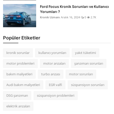
Ford Focus Kronik Sorunları ve Kullanıcı
Yorumları ?
Kronik Uzmanı
Aralık 16, 2024
0
2.7K
Popüler Etiketler
kronik sorunlar
kullanıcı yorumları
yakıt tüketimi
motor problemleri
motor arızaları
şanzıman sorunları
bakım maliyetleri
turbo arızası
motor sorunları
Audi bakım maliyetleri
EGR valfi
süspansiyon sorunları
DSG şanzıman
süspansiyon problemleri
elektrik arızaları