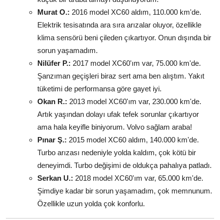
Murat O.:
2016 model XC60 aldım, 110.000 km'de.
Elektrik tesisatında ara sıra arızalar oluyor, özellikle
klima sensörü beni çileden çıkartıyor. Onun dışında bir
sorun yaşamadım.
Nilüfer P.:
2017 model XC60'ım var, 75.000 km'de.
Şanzıman geçişleri biraz sert ama ben alıştım. Yakıt
tüketimi de performansa göre gayet iyi.
Okan R.:
2013 model XC60'ım var, 230.000 km'de.
Artık yaşından dolayı ufak tefek sorunlar çıkartıyor
ama hala keyifle biniyorum. Volvo sağlam araba!
Pınar Ş.:
2015 model XC60 aldım, 140.000 km'de.
Turbo arızası nedeniyle yolda kaldım, çok kötü bir
deneyimdi. Turbo değişimi de oldukça pahalıya patladı.
Serkan U.:
2018 model XC60'ım var, 65.000 km'de.
Şimdiye kadar bir sorun yaşamadım, çok memnunum.
Özellikle uzun yolda çok konforlu.