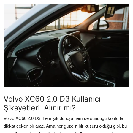
İkinci El & Alım-Satım
Bakım & Arıza Çözümleri
Elektrikli & Hibrit
Kiralama & Filo
Sürüş & Güvenlik
Lastik & Jant
Yağlar & Sıvılar
Volvo XC60 2.0 D3 Kullanıcı
LPG & Yakıt
Şikayetleri: Alınır mı?
Elektrik & Akü
Volvo XC60 2.0 D3, hem şık duruşu hem de sunduğu konforla
dikkat çeken bir araç. Ama her güzelin bir kusuru olduğu gibi, bu
Klima & Konfor