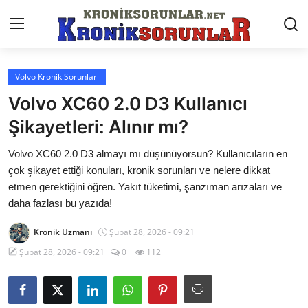
Volvo Kronik Sorunları
Anasayfa
Volvo XC60 2.0 D3 Kullanıcı
Markalar
Şikayetleri: Alınır mı?
İletişim
Volvo XC60 2.0 D3 almayı mı düşünüyorsun? Kullanıcıların en
çok şikayet ettiği konuları, kronik sorunları ve nelere dikkat
Trafik & Cezalar
etmen gerektiğini öğren. Yakıt tüketimi, şanzıman arızaları ve
daha fazlası bu yazıda!
Sigorta & Kasko
Kronik Uzmanı
Şubat 28, 2026 - 09:21
Vergi & ÖTV & MTV
Şubat 28, 2026 - 09:21
0
112
Muayene & Ruhsat
Sorgulamalar