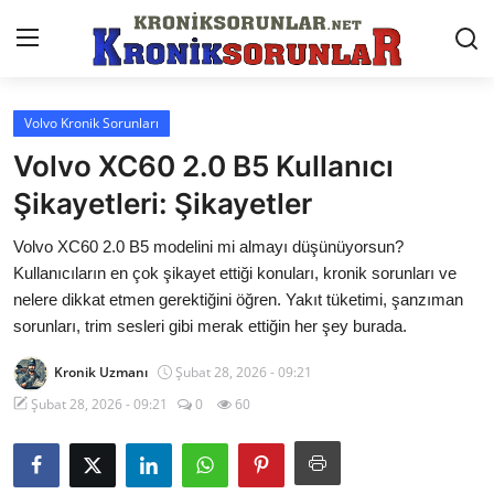
Volvo Kronik Sorunları
Anasayfa
Volvo XC60 2.0 B5 Kullanıcı
Markalar
Şikayetleri: Şikayetler
İletişim
Volvo XC60 2.0 B5 modelini mi almayı düşünüyorsun?
Kullanıcıların en çok şikayet ettiği konuları, kronik sorunları ve
Trafik & Cezalar
nelere dikkat etmen gerektiğini öğren. Yakıt tüketimi, şanzıman
sorunları, trim sesleri gibi merak ettiğin her şey burada.
Sigorta & Kasko
Kronik Uzmanı
Şubat 28, 2026 - 09:21
Vergi & ÖTV & MTV
Şubat 28, 2026 - 09:21
0
60
Muayene & Ruhsat
Sorgulamalar