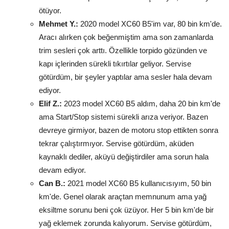
ötüyor.
Mehmet Y.:
2020 model XC60 B5'im var, 80 bin km'de.
Aracı alırken çok beğenmiştim ama son zamanlarda
trim sesleri çok arttı. Özellikle torpido gözünden ve
kapı içlerinden sürekli tıkırtılar geliyor. Servise
götürdüm, bir şeyler yaptılar ama sesler hala devam
ediyor.
Elif Z.:
2023 model XC60 B5 aldım, daha 20 bin km'de
ama Start/Stop sistemi sürekli arıza veriyor. Bazen
devreye girmiyor, bazen de motoru stop ettikten sonra
tekrar çalıştırmıyor. Servise götürdüm, aküden
kaynaklı dediler, aküyü değiştirdiler ama sorun hala
devam ediyor.
Can B.:
2021 model XC60 B5 kullanıcısıyım, 50 bin
km'de. Genel olarak araçtan memnunum ama yağ
eksiltme sorunu beni çok üzüyor. Her 5 bin km'de bir
yağ eklemek zorunda kalıyorum. Servise götürdüm,