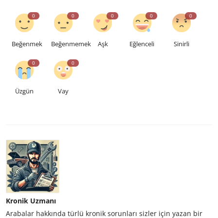
0
0
0
0
0
Beğenmek
Beğenmemek
Aşk
Eğlenceli
Sinirli
0
0
Üzgün
Vay
Kronik Uzmanı
Arabalar hakkında türlü kronik sorunları sizler için yazan bir