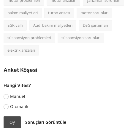
motor problemleri
motor arızaları
şanzıman sorunları
bakım maliyetleri
turbo arızası
motor sorunları
EGR valfi
Audi bakım maliyetleri
DSG şanzıman
süspansiyon problemleri
süspansiyon sorunları
elektrik arızaları
Anket Köşesi
Hangi Vites?
Manuel
Otomatik
Oy
Sonuçları Görüntüle