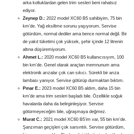
arka koltuklardan gelen trim sesleri beni rahatsız
ediyor.
Zeynep D.:
2022 model XC60 B5 sahibiyim, 75 bin
km'de. Yağ eksiltme sorunu yaşıyorum. Servise
götürdüm, normal dediler ama bence normal değil. Bir
de yakıt tüketimi çok yüksek, şehir içinde 12 litrenin
altına düşüremiyorum.
Ahmet L.:
2020 model XC60 B5 kullanıcısıyım, 100
bin km'de. Genel olarak araçtan memnunum ama
elektronik arızalar çok can sıkıcı. Sürekli bir arıza
lambası yanıyor. Servise götürüp durmaktan bıktım.
Pınar E.:
2023 model XC60 B5 aldım, daha 15 bin
km'de ama trim sesleri başladı bile. Özellikle soğuk
havalarda daha da belirginleşiyor. Servise
götürmeyeceğim bile, uğraşmaya değmez.
Murat C.:
2021 model XC60 B5'im var, 55 bin km'de.
Şanzıman geçişleri çok sarsıntılı. Servise götürdüm,