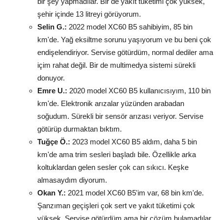
bir şey yapmadılar. Bir de yakıt tüketimi çok yüksek,
şehir içinde 13 litreyi görüyorum.
Selin G.:
2022 model XC60 B5 sahibiyim, 85 bin
km'de. Yağ eksiltme sorunu yaşıyorum ve bu beni çok
endişelendiriyor. Servise götürdüm, normal dediler ama
içim rahat değil. Bir de multimedya sistemi sürekli
donuyor.
Emre U.:
2020 model XC60 B5 kullanıcısıyım, 110 bin
km'de. Elektronik arızalar yüzünden arabadan
soğudum. Sürekli bir sensör arızası veriyor. Servise
götürüp durmaktan bıktım.
Tuğçe Ö.:
2023 model XC60 B5 aldım, daha 5 bin
km'de ama trim sesleri başladı bile. Özellikle arka
koltuklardan gelen sesler çok can sıkıcı. Keşke
almasaydım diyorum.
Okan Y.:
2021 model XC60 B5'im var, 68 bin km'de.
Şanzıman geçişleri çok sert ve yakıt tüketimi çok
yüksek. Servise götürdüm ama bir çözüm bulamadılar.