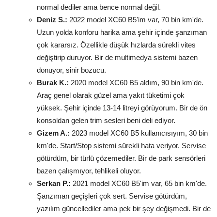
normal dediler ama bence normal değil.
Deniz S.:
2022 model XC60 B5'im var, 70 bin km'de.
Uzun yolda konforu harika ama şehir içinde şanzıman
çok kararsız. Özellikle düşük hızlarda sürekli vites
değiştirip duruyor. Bir de multimedya sistemi bazen
donuyor, sinir bozucu.
Burak K.:
2020 model XC60 B5 aldım, 90 bin km'de.
Araç genel olarak güzel ama yakıt tüketimi çok
yüksek. Şehir içinde 13-14 litreyi görüyorum. Bir de ön
konsoldan gelen trim sesleri beni deli ediyor.
Gizem A.:
2023 model XC60 B5 kullanıcısıyım, 30 bin
km'de. Start/Stop sistemi sürekli hata veriyor. Servise
götürdüm, bir türlü çözemediler. Bir de park sensörleri
bazen çalışmıyor, tehlikeli oluyor.
Serkan P.:
2021 model XC60 B5'im var, 65 bin km'de.
Şanzıman geçişleri çok sert. Servise götürdüm,
yazılım güncellediler ama pek bir şey değişmedi. Bir de