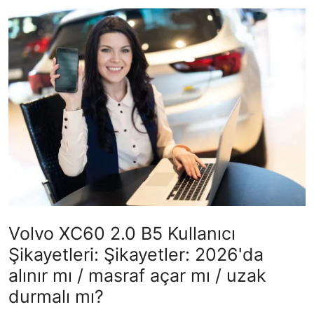
İkinci El & Alım-Satım
Bakım & Arıza Çözümleri
Elektrikli & Hibrit
Kiralama & Filo
Sürüş & Güvenlik
Lastik & Jant
Yağlar & Sıvılar
Volvo XC60 2.0 B5 Kullanıcı
LPG & Yakıt
Şikayetleri: Şikayetler: 2026'da
Elektrik & Akü
alınır mı / masraf açar mı / uzak
durmalı mı?
Klima & Konfor