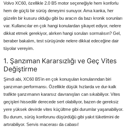
Volvo XC60, özellikle 2.0 B5 motor seçeneğiyle hem konforlu
Aydınlatma & Görüş
hem de güçlü bir sürüş deneyimi sunuyor. Ama kanka, her
güzelin bir kusuru olduğu gibi bu aracın da bazı kronik sorunları
Şanzıman & Aktarma
var. Kullanıcılar en çok hangi konulardan şikayet ediyor, nelere
Dizel Sistemler
dikkat etmek gerekiyor, alırken hangi soruları sormalısın? Gel,
beraber bakalım, test sürüşünde nelere dikkat edeceğine dair
Multimedya & Elektronik
tüyolar vereyim.
1. Şanzıman Kararsızlığı ve Geç Vites
Değiştirme
Şimdi abi, XC60 B5'in en çok konuşulan konularından biri
şanzıman performansı. Özellikle düşük hızlarda ve dur-kalk
trafikte şanzımanın kararsız davranışları can sıkabiliyor. Vites
geçişleri hissedilir derecede sert olabiliyor, bazen de gereksiz
yere yüksek devirde vites küçültme gibi durumlar yaşanabiliyor.
Bu durum, sürüş konforunu düşürdüğü gibi yakıt tüketimini de
artırabiliyor. Servis macerası da cabası!