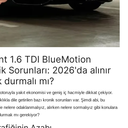
t 1.6 TDI BlueMotion
ik Sorunları: 2026'da alınır
k durmalı mı?
toruyla yakıt ekonomisi ve geniş iç hacmiyle dikkat çekiyor.
lıkla dile getirilen bazı kronik sorunları var. Şimdi abi, bu
de nelere odaklanmalıyız, alırken nelere sormalıyız gibi konulara
durmak mı gerekiyor?
afiğinin Azabı