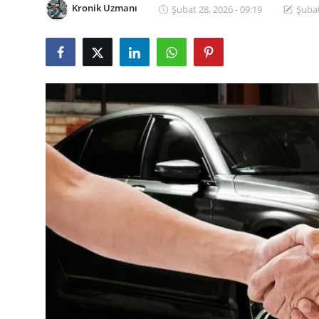
Kronik Uzmanı
Şubat 28, 2026 - 09:19
Şubat
İkinci El & Alım-Satım
Bakım & Arıza Çözümleri
Elektrikli & Hibrit
Kiralama & Filo
Sürüş & Güvenlik
Lastik & Jant
Yağlar & Sıvılar
LPG & Yakıt
Elektrik & Akü
Klima & Konfor