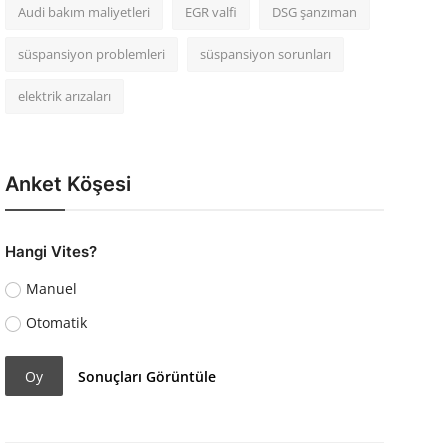
Audi bakım maliyetleri
EGR valfi
DSG şanzıman
süspansiyon problemleri
süspansiyon sorunları
elektrik arızaları
Anket Köşesi
Hangi Vites?
Manuel
Otomatik
Oy
Sonuçları Görüntüle