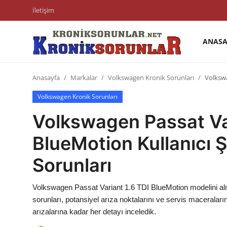
İletişim
ANASA
Anasayfa
Anasayfa
Markalar
Volkswagen Kronik Sorunları
Volkswa
Markalar
Volkswagen Kronik Sorunları
İletişim
Volkswagen Passat Var
Trafik & Cezalar
BlueMotion Kullanıcı Ş
Sigorta & Kasko
Sorunları
Vergi & ÖTV & MTV
Volkswagen Passat Variant 1.6 TDI BlueMotion modelini alma
Muayene & Ruhsat
sorunları, potansiyel arıza noktalarını ve servis maceraları
arızalarına kadar her detayı inceledik.
Sorgulamalar