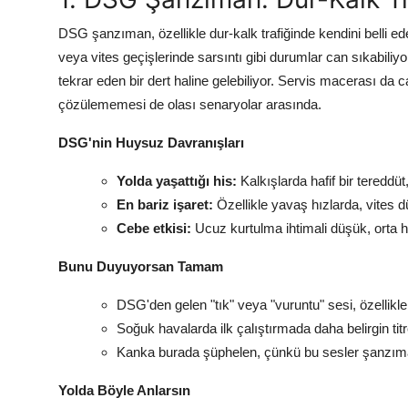
DSG şanzıman, özellikle dur-kalk trafiğinde kendini belli ed
veya vites geçişlerinde sarsıntı gibi durumlar can sıkabiliyo
tekrar eden bir dert haline gelebiliyor. Servis macerası da 
çözülememesi de olası senaryolar arasında.
DSG'nin Huysuz Davranışları
Yolda yaşattığı his:
Kalkışlarda hafif bir tereddü
En bariz işaret:
Özellikle yavaş hızlarda, vites d
Cebe etkisi:
Ucuz kurtulma ihtimali düşük, orta hal
Bunu Duyuyorsan Tamam
DSG'den gelen "tık" veya "vuruntu" sesi, özellikle
Soğuk havalarda ilk çalıştırmada daha belirgin ti
Kanka burada şüphelen, çünkü bu sesler şanzıman
Yolda Böyle Anlarsın