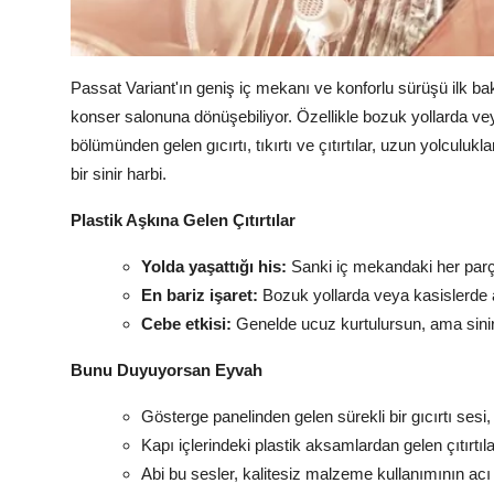
Passat Variant'ın geniş iç mekanı ve konforlu sürüşü ilk bak
konser salonuna dönüşebiliyor. Özellikle bozuk yollarda v
bölümünden gelen gıcırtı, tıkırtı ve çıtırtılar, uzun yolculukla
bir sinir harbi.
Plastik Aşkına Gelen Çıtırtılar
Yolda yaşattığı his:
Sanki iç mekandaki her parça
En bariz işaret:
Bozuk yollarda veya kasislerde a
Cebe etkisi:
Genelde ucuz kurtulursun, ama sinir
Bunu Duyuyorsan Eyvah
Gösterge panelinden gelen sürekli bir gıcırtı sesi,
Kapı içlerindeki plastik aksamlardan gelen çıtırtıla
Abi bu sesler, kalitesiz malzeme kullanımının acı 