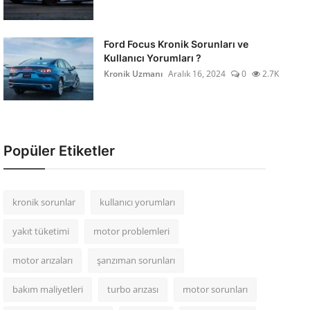
Ford Focus Kronik Sorunları ve
Kullanıcı Yorumları ?
Kronik Uzmanı
Aralık 16, 2024
0
2.7K
Popüler Etiketler
kronik sorunlar
kullanıcı yorumları
yakıt tüketimi
motor problemleri
motor arızaları
şanzıman sorunları
bakım maliyetleri
turbo arızası
motor sorunları