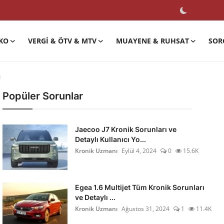
KO
VERGI & ÖTV & MTV
MUAYENE & RUHSAT
SOR
ı
Popüler Sorunlar
Jaecoo J7 Kronik Sorunları ve
Detaylı Kullanıcı Yo...
Kronik Uzmanı
Eylül 4, 2024
0
15.6K
Egea 1.6 Multijet Tüm Kronik Sorunları
ve Detaylı ...
Kronik Uzmanı
Ağustos 31, 2024
1
11.4K