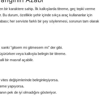
en bir karaktere sahip. İlk kalkışlarda titreme, geç tepki verme
r. Bu durum, özellikle şehir içinde sıkça araç kullananlar için
cabası; her serviste farklı bir şey söylenmesi, sorunun tam olarak
t, sanki "gitsem mi gitmesem mi" der gibi.
üşürürken veya kalkışta belirgin bir titreme.
li bir masraf açabilir.
 vites değişimlerinde belirginleşiyorsa.
treme yapıyorsa.
ın pek de iyi olmadığını gösteriyor.