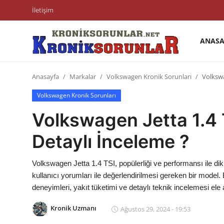
İletişim
ANASA
Anasayfa
Anasayfa
Markalar
Volkswagen Kronik Sorunları
Volkswa
Markalar
Volkswagen Kronik Sorunları
İletişim
Volkswagen Jetta 1.4 
Trafik & Cezalar
Detaylı İnceleme ?
Sigorta & Kasko
Volkswagen Jetta 1.4 TSI, popülerliği ve performansı ile di
Vergi & ÖTV & MTV
kullanıcı yorumları ile değerlendirilmesi gereken bir model. 
deneyimleri, yakıt tüketimi ve detaylı teknik incelemesi ele 
Muayene & Ruhsat
Kronik Uzmanı
Ağustos 29, 2024 - 19:53
Sorgulamalar