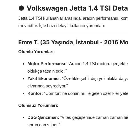
●
Volkswagen Jetta 1.4 TSI Detay
Jetta 1.4 TSI kullananlar arasında, aracın performansı, kon
mevcuttur. İşte bazı detaylı kullanıcı yorumları:
Emre T. (35 Yaşında, İstanbul - 2016 Mo
Olumlu Yorumları:
Motor Performansı:
"Aracın 1.4 TSI motoru gerçekten 
oldukça tatmin edici."
Yakıt Ekonomisi:
"Özellikle şehir dışı yolculuklarda 
civarında seyrediyor."
Konfor:
"Comfortline donanımı ile gelen özellikler yete
Olumsuz Yorumları:
DSG Şanzıman:
"Vites geçişlerinde zaman zaman hisse
sorun can sıkıcı."