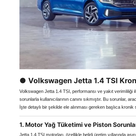
Aydınlatma & Görüş
Şanzıman & Aktarma
Dizel Sistemler
Multimedya & Elektronik
●
Volkswagen Jetta 1.4 TSI Kron
Volkswagen Jetta 1.4 TSI, performansı ve yakıt verimliliği il
sorunlarla kullanıcılarının canını sıkmıştır. Bu sorunlar, ar
İşte detaylı bir şekilde ele alınması gereken başlıca kronik 
1. Motor Yağ Tüketimi ve Piston Sorunla
Jetta 1.4 TSI motorları, özellikle belirli üretim yıllarında aş