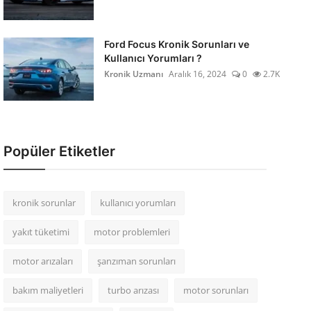
Ford Focus Kronik Sorunları ve
Kullanıcı Yorumları ?
Kronik Uzmanı
Aralık 16, 2024
0
2.7K
Popüler Etiketler
kronik sorunlar
kullanıcı yorumları
yakıt tüketimi
motor problemleri
motor arızaları
şanzıman sorunları
bakım maliyetleri
turbo arızası
motor sorunları