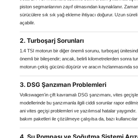
piston segmanlarının zayıf olmasından kaynaklanır. Zaman
sürücülere sık sık yağ ekleme ihtiyacı doğurur. Uzun süreli 
açabilir.
2. Turboşarj Sorunları
1.4 TSI motorun bir diğer önemli sorunu, turboşarj ünitesi
önemli bir bileşendir; ancak, belirli kilometrelerden sonra t
motorun çekiş gücünü düşürür ve aracın hızlanmasında sor
3. DSG Şanzıman Problemleri
Volkswagen'in çift kavramalı DSG şanzımanı, vites geçişlerind
modellerinde bu şanzımanla ilgili ciddi sorunlar rapor edilmi
ani vites geçişi problemleri ve yazılımsal hatalar yaygındı
bakım paketleri ile çözülmeye çalışılsa da, bazı kullanıcıl
4. Su Pompası ve Soğutma Sistemi Arıza