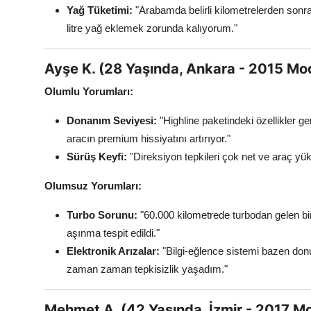
Yağ Tüketimi:
"Arabamda belirli kilometrelerden sonra 
litre yağ eklemek zorunda kalıyorum."
Ayşe K. (28 Yaşında, Ankara - 2015 Mode
Olumlu Yorumları:
Donanım Seviyesi:
"Highline paketindeki özellikler ger
aracın premium hissiyatını artırıyor."
Sürüş Keyfi:
"Direksiyon tepkileri çok net ve araç yük
Olumsuz Yorumları:
Turbo Sorunu:
"60.000 kilometrede turbodan gelen bir
aşınma tespit edildi."
Elektronik Arızalar:
"Bilgi-eğlence sistemi bazen don
zaman zaman tepkisizlik yaşadım."
Mehmet A. (42 Yaşında, İzmir - 2017 Mod