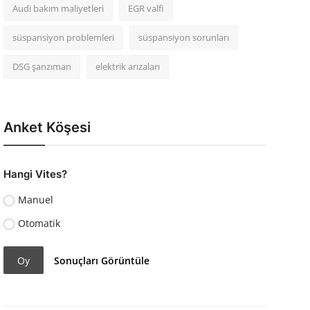
Audi bakım maliyetleri
EGR valfi
süspansiyon problemleri
süspansiyon sorunları
DSG şanzıman
elektrik arızaları
Anket Köşesi
Hangi Vites?
Manuel
Otomatik
Oy
Sonuçları Görüntüle