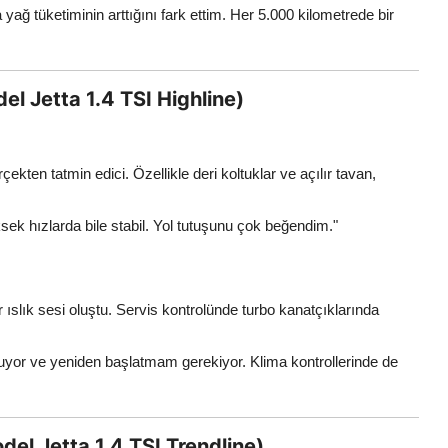
yağ tüketiminin arttığını fark ettim. Her 5.000 kilometrede bir
l Jetta 1.4 TSI Highline)
çekten tatmin edici. Özellikle deri koltuklar ve açılır tavan,
sek hızlarda bile stabil. Yol tutuşunu çok beğendim."
 ıslık sesi oluştu. Servis kontrolünde turbo kanatçıklarında
uyor ve yeniden başlatmam gerekiyor. Klima kontrollerinde de
el Jetta 1.4 TSI Trendline)