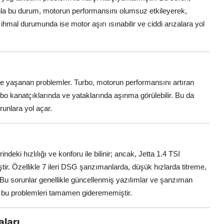
la bu durum, motorun performansını olumsuz etkileyerek,
ihmal durumunda ise motor aşırı ısınabilir ve ciddi arızalara yol
nde yaşanan problemler. Turbo, motorun performansını artıran
urbo kanatçıklarında ve yataklarında aşınma görülebilir. Bu da
unlara yol açar.
eki hızlılığı ve konforu ile bilinir; ancak, Jetta 1.4 TSI
ştir. Özellikle 7 ileri DSG şanzımanlarda, düşük hızlarda titreme,
r. Bu sorunlar genellikle güncellenmiş yazılımlar ve şanzıman
ar bu problemleri tamamen giderememiştir.
ları