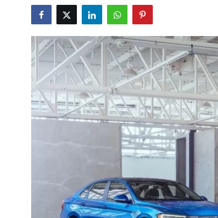
İkinci El & Alım-Satım
Bakım & Arıza Çözümleri
Elektrikli & Hibrit
Kiralama & Filo
Sürüş & Güvenlik
Lastik & Jant
Yağlar & Sıvılar
LPG & Yakıt
Elektrik & Akü
Klima & Konfor