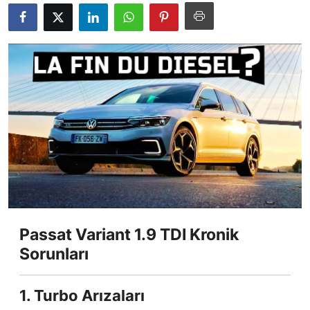
İkinci El & Alım-Satım
Bakım & Arıza Çözümleri
Elektrikli & Hibrit
Kiralama & Filo
Sürüş & Güvenlik
Lastik & Jant
Yağlar & Sıvılar
Passat Variant 1.9 TDI Kronik
LPG & Yakıt
Sorunları
Elektrik & Akü
1. Turbo Arızaları
Klima & Konfor