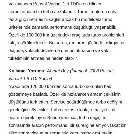
Volkswagen Passat Variant 1.9 TDI'ın en bilinen
Aydınlatma & Görüş
sorunlarından biri turbo arızalarıdır. Turbo, motorun daha
fazla güç üretmesini sağlar ancak bu modeldeki turbo
Şanzıman & Aktarma
ünitelerinde zamanla performans düşüklüğü yaşanabilir.
Dizel Sistemler
Özellikle 100.000 km üzerindeki araçlarda turbo problemleri
sıkça görülmektedir. Bu sorun, motorun gücünde belirgin bir
Multimedya & Elektronik
düşüşe, yüksek devirlerde duman atmasına ve yakıt
tüketiminin artmasına neden olabilir.
Kullanıcı Yorumu:
Ahmet Bey (İstanbul, 2008 Passat
Variant 1.9 TDI Sahibi)
"Aracımda 120.000 km'den sonra turbo sorunları baş
göstermeye başladı. Özellikle hızlanırken aracın çekişinin
düştüğünü fark ettim. Servise götürdüğümde turbo değişimi
gerektiğini söylediler. Turbo arızası oldukça maliyetli bir
onarım gerektiriyor. Bunun yanında, turbo değişimi
sonrasında aracın performansı bir süreliğine artıyor, fakat bir
süre sonra yine aynı sorunlarla karşılaşmak mümkün."