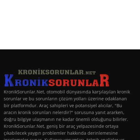
KronikSorunlar.Net, otomobil dünyasında karşılaşılan kronik
sorunlar ve bu sorunların çözüm yolları üzerine odaklanan
bir platformdur. Araç sahipleri ve potansiyel alıcılar, "Bu
aracın kronik sorunları nelerdir?" sorusuna yanıt ararken,
doğru bilgiye ulaşmanın ne kadar önemli olduğunu bilirler.
KronikSorunlar.Net, geniş bir araç yelpazesinde ortaya
çıkabilecek yaygın problemler hakkında derinlemesine
incelemeler sunar. Kullanıcı yorumları, teknik analizler ve