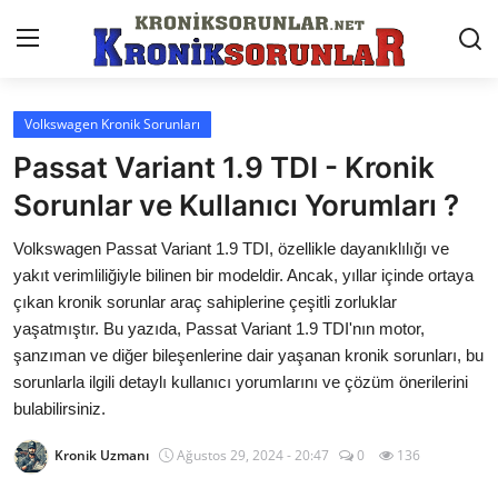
Volkswagen Kronik Sorunları
Anasayfa
Passat Variant 1.9 TDI - Kronik
Markalar
Sorunlar ve Kullanıcı Yorumları ?
İletişim
Volkswagen Passat Variant 1.9 TDI, özellikle dayanıklılığı ve
yakıt verimliliğiyle bilinen bir modeldir. Ancak, yıllar içinde ortaya
Trafik & Cezalar
çıkan kronik sorunlar araç sahiplerine çeşitli zorluklar
yaşatmıştır. Bu yazıda, Passat Variant 1.9 TDI'nın motor,
Sigorta & Kasko
şanzıman ve diğer bileşenlerine dair yaşanan kronik sorunları, bu
sorunlarla ilgili detaylı kullanıcı yorumlarını ve çözüm önerilerini
Vergi & ÖTV & MTV
bulabilirsiniz.
Muayene & Ruhsat
Kronik Uzmanı
Ağustos 29, 2024 - 20:47
0
136
Sorgulamalar