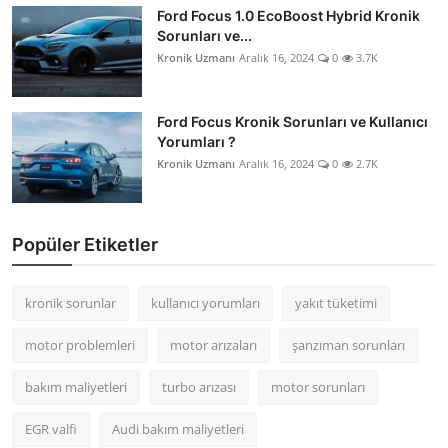
Ford Focus 1.0 EcoBoost Hybrid Kronik
Sorunları ve...
Kronik Uzmanı
Aralık 16, 2024
0
3.7K
Ford Focus Kronik Sorunları ve Kullanıcı
Yorumları ?
Kronik Uzmanı
Aralık 16, 2024
0
2.7K
Popüler Etiketler
kronik sorunlar
kullanıcı yorumları
yakıt tüketimi
motor problemleri
motor arızaları
şanzıman sorunları
bakım maliyetleri
turbo arızası
motor sorunları
EGR valfi
Audi bakım maliyetleri