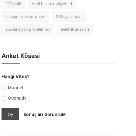
EGR valfi
Audi bakım maliyetleri
süspansiyon sorunları
DSG şanzıman
süspansiyon problemleri
elektrik arızaları
Anket Köşesi
Hangi Vites?
Manuel
Otomatik
Oy
Sonuçları Görüntüle