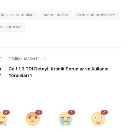
kullanıcı yorumları
motor arızaları
elektronik problemler
or sorunları
E
SONRAKI MAKALE
ı
Golf 1.9 TDI Detaylı Kronik Sorunlar ve Kullanıcı
?
Yorumları ?
0
0
0
0