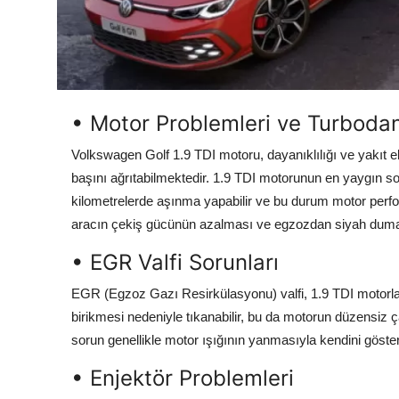
Aydınlatma & Görüş
Şanzıman & Aktarma
Dizel Sistemler
• Motor Problemleri ve Turbodan
Multimedya & Elektronik
Volkswagen Golf 1.9 TDI motoru, dayanıklılığı ve yakıt eko
başını ağrıtabilmektedir. 1.9 TDI motorunun en yaygın sor
kilometrelerde aşınma yapabilir ve bu durum motor perfor
aracın çekiş gücünün azalması ve egzozdan siyah duman 
• EGR Valfi Sorunları
EGR (Egzoz Gazı Resirkülasyonu) valfi, 1.9 TDI motorla
birikmesi nedeniyle tıkanabilir, bu da motorun düzensiz ç
sorun genellikle motor ışığının yanmasıyla kendini gösteri
• Enjektör Problemleri