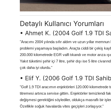
Detaylı Kullanıcı Yorumları
• Ahmet K. (2004 Golf 1.9 TDI S
"Aracımı 2004 yılında sıfır aldım ve uzun yıllar memnun 
problemi yaşamaya başladım. Araçta ciddi bir çekiş kay
200.000 kilometrede EGR valfi tıkandı ve motor arıza ışığı
Yakıt tüketimi şehir içi 7 litre, şehir dışı ise 5 litre c
çok daha iyi olurdu."
• Elif Y. (2006 Golf 1.9 TDI Sahib
"Golf 1.9 TDI aracımın enjektörleri 120.000 kilometred
titremesi artınca servise gittim. Enjektörler temizlendi 
değişmesi gerektiğini söylediler, oldukça masraflı bir işle
Özellikle soğuk havalarda vites geçişleri zorlaşıyor."