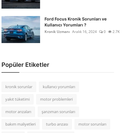
Ford Focus Kronik Sorunları ve
Kullanıcı Yorumları ?
Kronik Uzmanı
Aralık 16, 2024
0
2.7K
Popüler Etiketler
kronik sorunlar
kullanıcı yorumları
yakıt tüketimi
motor problemleri
motor arızaları
şanzıman sorunları
bakım maliyetleri
turbo arızası
motor sorunları