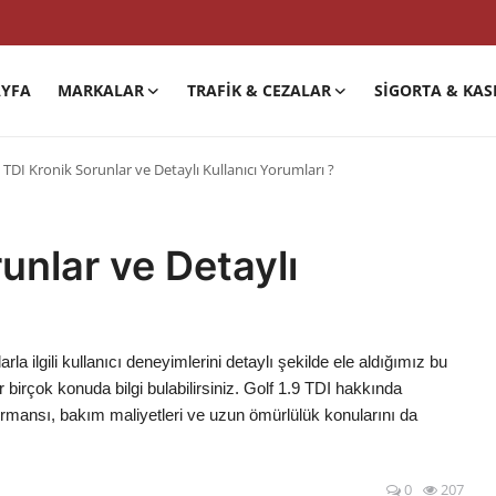
YFA
MARKALAR
TRAFIK & CEZALAR
SIGORTA & KAS
9 TDI Kronik Sorunlar ve Detaylı Kullanıcı Yorumları ?
runlar ve Detaylı
la ilgili kullanıcı deneyimlerini detaylı şekilde ele aldığımız bu
birçok konuda bilgi bulabilirsiniz. Golf 1.9 TDI hakkında
formansı, bakım maliyetleri ve uzun ömürlülük konularını da
0
207