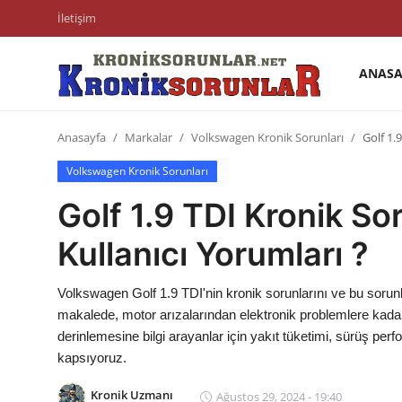
İletişim
ANASA
Anasayfa
Anasayfa
Markalar
Volkswagen Kronik Sorunları
Golf 1.
Markalar
Volkswagen Kronik Sorunları
İletişim
Golf 1.9 TDI Kronik So
Trafik & Cezalar
Kullanıcı Yorumları ?
Sigorta & Kasko
Volkswagen Golf 1.9 TDI'nin kronik sorunlarını ve bu sorunlar
Vergi & ÖTV & MTV
makalede, motor arızalarından elektronik problemlere kadar 
derinlemesine bilgi arayanlar için yakıt tüketimi, sürüş per
Muayene & Ruhsat
kapsıyoruz.
Sorgulamalar
Kronik Uzmanı
Ağustos 29, 2024 - 19:40