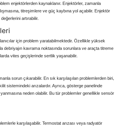
blem enjektörlerden kaynaklanır. Enjektörler, zamanla
lışmasına, titreşimlere ve güç kaybına yol açabilir. Enjektör
ğerlerini artırabilir.
eri
anıcılar için problem yaratabilmektedir. Özellikle yüksek
u da debriyajın kavrama noktasında sorunlara ve araçta titreme
larda vites geçişlerinde sertlik yaşanabilir.
nla sorun çıkarabilir. En sık karşılaşılan problemlerden biri,
t sistemindeki arızalardır. Ayrıca, gösterge panelinde
n yanmasına neden olabilir. Bu tür problemler genellikle sensör
lemlerle karşılaşabilir. Termostat arızası veya radyatör