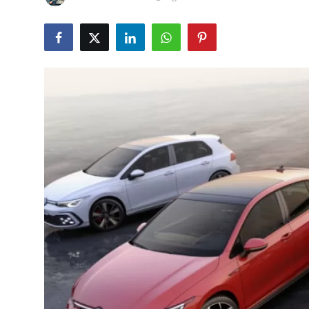
İkinci El & Alım-Satım
Bakım & Arıza Çözümleri
Elektrikli & Hibrit
Kiralama & Filo
Sürüş & Güvenlik
Lastik & Jant
Yağlar & Sıvılar
LPG & Yakıt
Elektrik & Akü
Klima & Konfor