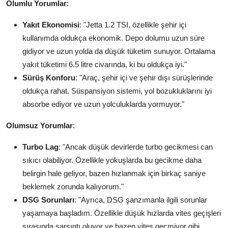
Olumlu Yorumlar
:
Yakıt Ekonomisi
: "Jetta 1.2 TSI, özellikle şehir içi
kullanımda oldukça ekonomik. Depo dolumu uzun süre
gidiyor ve uzun yolda da düşük tüketim sunuyor. Ortalama
yakıt tüketimi 6.5 litre civarında, ki bu oldukça iyi."
Sürüş Konforu
: "Araç, şehir içi ve şehir dışı sürüşlerinde
oldukça rahat. Süspansiyon sistemi, yol bozukluklarını iyi
absorbe ediyor ve uzun yolculuklarda yormuyor."
Olumsuz Yorumlar
:
Turbo Lag
: "Ancak düşük devirlerde turbo gecikmesi can
sıkıcı olabiliyor. Özellikle yokuşlarda bu gecikme daha
belirgin hale geliyor, bazen hızlanmak için birkaç saniye
beklemek zorunda kalıyorum."
DSG Sorunları
: "Ayrıca, DSG şanzımanla ilgili sorunlar
yaşamaya başladım. Özellikle düşük hızlarda vites geçişleri
sırasında sarsıntı oluyor ve bazen vites geçmiyor gibi