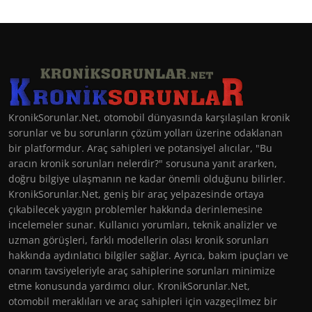
KronikSorunlar.Net, otomobil dünyasında karşılaşılan kronik
sorunlar ve bu sorunların çözüm yolları üzerine odaklanan
bir platformdur. Araç sahipleri ve potansiyel alıcılar, "Bu
aracın kronik sorunları nelerdir?" sorusuna yanıt ararken,
doğru bilgiye ulaşmanın ne kadar önemli olduğunu bilirler.
KronikSorunlar.Net, geniş bir araç yelpazesinde ortaya
çıkabilecek yaygın problemler hakkında derinlemesine
incelemeler sunar. Kullanıcı yorumları, teknik analizler ve
uzman görüşleri, farklı modellerin olası kronik sorunları
hakkında aydınlatıcı bilgiler sağlar. Ayrıca, bakım ipuçları ve
onarım tavsiyeleriyle araç sahiplerine sorunları minimize
etme konusunda yardımcı olur. KronikSorunlar.Net,
otomobil meraklıları ve araç sahipleri için vazgeçilmez bir