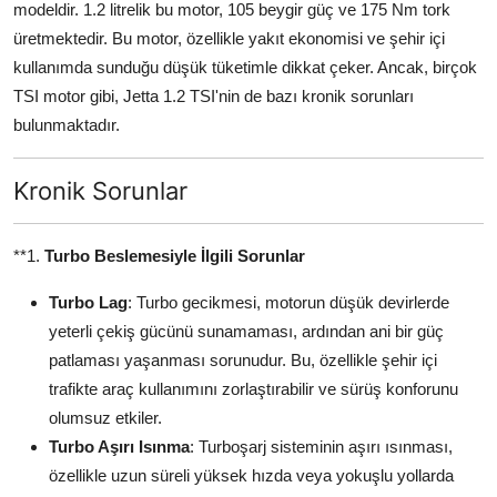
modeldir. 1.2 litrelik bu motor, 105 beygir güç ve 175 Nm tork
Aydınlatma & Görüş
üretmektedir. Bu motor, özellikle yakıt ekonomisi ve şehir içi
kullanımda sunduğu düşük tüketimle dikkat çeker. Ancak, birçok
Şanzıman & Aktarma
TSI motor gibi, Jetta 1.2 TSI'nin de bazı kronik sorunları
Dizel Sistemler
bulunmaktadır.
Multimedya & Elektronik
Kronik Sorunlar
**1.
Turbo Beslemesiyle İlgili Sorunlar
Turbo Lag
: Turbo gecikmesi, motorun düşük devirlerde
yeterli çekiş gücünü sunamaması, ardından ani bir güç
patlaması yaşanması sorunudur. Bu, özellikle şehir içi
trafikte araç kullanımını zorlaştırabilir ve sürüş konforunu
olumsuz etkiler.
Turbo Aşırı Isınma
: Turboşarj sisteminin aşırı ısınması,
özellikle uzun süreli yüksek hızda veya yokuşlu yollarda