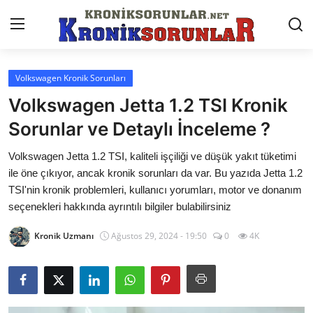
Volkswagen Kronik Sorunları
Anasayfa
Volkswagen Jetta 1.2 TSI Kronik
Markalar
Sorunlar ve Detaylı İnceleme ?
İletişim
Volkswagen Jetta 1.2 TSI, kaliteli işçiliği ve düşük yakıt tüketimi
ile öne çıkıyor, ancak kronik sorunları da var. Bu yazıda Jetta 1.2
Trafik & Cezalar
TSI'nin kronik problemleri, kullanıcı yorumları, motor ve donanım
seçenekleri hakkında ayrıntılı bilgiler bulabilirsiniz
Sigorta & Kasko
Kronik Uzmanı
Ağustos 29, 2024 - 19:50
0
4K
Vergi & ÖTV & MTV
Muayene & Ruhsat
Sorgulamalar