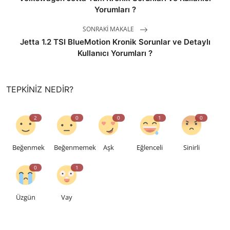
Yorumları ?
SONRAKI MAKALE
Jetta 1.2 TSI BlueMotion Kronik Sorunlar ve Detaylı
Kullanıcı Yorumları ?
TEPKINIZ NEDIR?
2
0
0
1
0
Beğenmek
Beğenmemek
Aşk
Eğlenceli
Sinirli
0
1
Üzgün
Vay