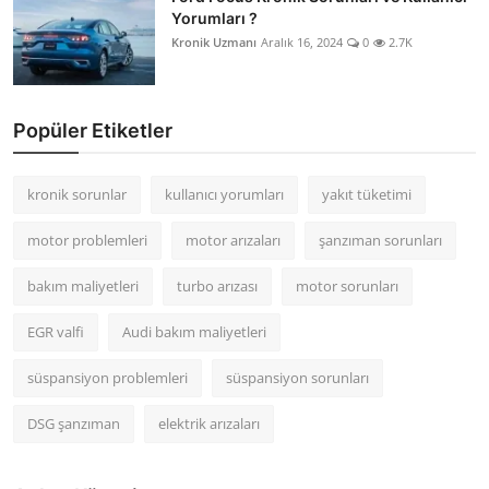
Yorumları ?
Kronik Uzmanı
Aralık 16, 2024
0
2.7K
Popüler Etiketler
kronik sorunlar
kullanıcı yorumları
yakıt tüketimi
motor problemleri
motor arızaları
şanzıman sorunları
bakım maliyetleri
turbo arızası
motor sorunları
EGR valfi
Audi bakım maliyetleri
süspansiyon problemleri
süspansiyon sorunları
DSG şanzıman
elektrik arızaları