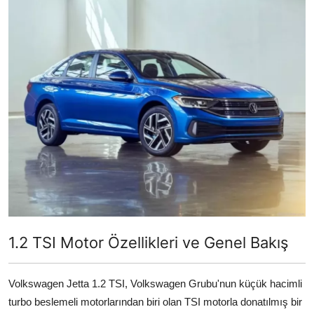
İkinci El & Alım-Satım
Bakım & Arıza Çözümleri
Elektrikli & Hibrit
Kiralama & Filo
Sürüş & Güvenlik
Lastik & Jant
Yağlar & Sıvılar
LPG & Yakıt
1.2 TSI Motor Özellikleri ve Genel Bakış
Elektrik & Akü
Volkswagen Jetta 1.2 TSI, Volkswagen Grubu'nun küçük hacimli
Klima & Konfor
turbo beslemeli motorlarından biri olan TSI motorla donatılmış bir