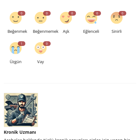
0
0
0
0
0
Beğenmek
Beğenmemek
Aşk
Eğlenceli
Sinirli
1
0
Üzgün
Vay
Kronik Uzmanı