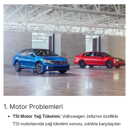
İkinci El & Alım-Satım
Bakım & Arıza Çözümleri
Elektrikli & Hibrit
Kiralama & Filo
Sürüş & Güvenlik
Lastik & Jant
Yağlar & Sıvılar
LPG & Yakıt
1. Motor Problemleri
Elektrik & Akü
TSI Motor Yağ Tüketimi:
Volkswagen Jetta'nın özellikle
Klima & Konfor
TSI motorlarında yağ tüketimi sorunu, sıklıkla karşılaşılan