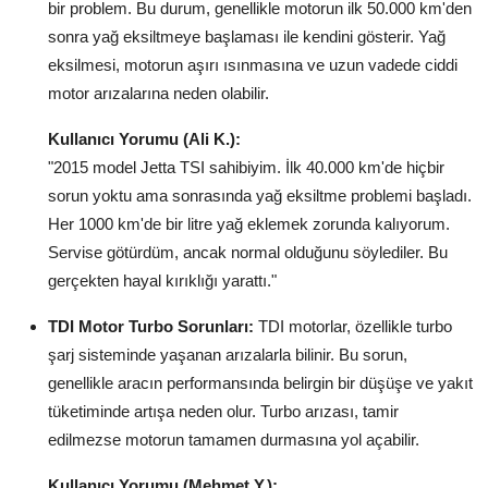
bir problem. Bu durum, genellikle motorun ilk 50.000 km'den
Aydınlatma & Görüş
sonra yağ eksiltmeye başlaması ile kendini gösterir. Yağ
eksilmesi, motorun aşırı ısınmasına ve uzun vadede ciddi
Şanzıman & Aktarma
motor arızalarına neden olabilir.
Dizel Sistemler
Kullanıcı Yorumu (Ali K.):
"2015 model Jetta TSI sahibiyim. İlk 40.000 km'de hiçbir
Multimedya & Elektronik
sorun yoktu ama sonrasında yağ eksiltme problemi başladı.
Her 1000 km'de bir litre yağ eklemek zorunda kalıyorum.
Servise götürdüm, ancak normal olduğunu söylediler. Bu
gerçekten hayal kırıklığı yarattı."
TDI Motor Turbo Sorunları:
TDI motorlar, özellikle turbo
şarj sisteminde yaşanan arızalarla bilinir. Bu sorun,
genellikle aracın performansında belirgin bir düşüşe ve yakıt
tüketiminde artışa neden olur. Turbo arızası, tamir
edilmezse motorun tamamen durmasına yol açabilir.
Kullanıcı Yorumu (Mehmet Y.):