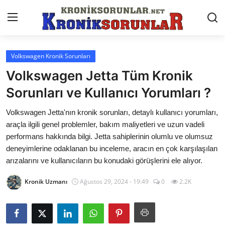
Volkswagen Kronik Sorunları
Anasayfa
Volkswagen Jetta Tüm Kronik
Markalar
Sorunları ve Kullanıcı Yorumları ?
İletişim
Volkswagen Jetta'nın kronik sorunları, detaylı kullanıcı yorumları,
araçla ilgili genel problemler, bakım maliyetleri ve uzun vadeli
Trafik & Cezalar
performans hakkında bilgi. Jetta sahiplerinin olumlu ve olumsuz
deneyimlerine odaklanan bu inceleme, aracın en çok karşılaşılan
Sigorta & Kasko
arızalarını ve kullanıcıların bu konudaki görüşlerini ele alıyor.
Vergi & ÖTV & MTV
Kronik Uzmanı
Ağustos 29, 2024 - 19:49
0
2.2K
Muayene & Ruhsat
Sorgulamalar