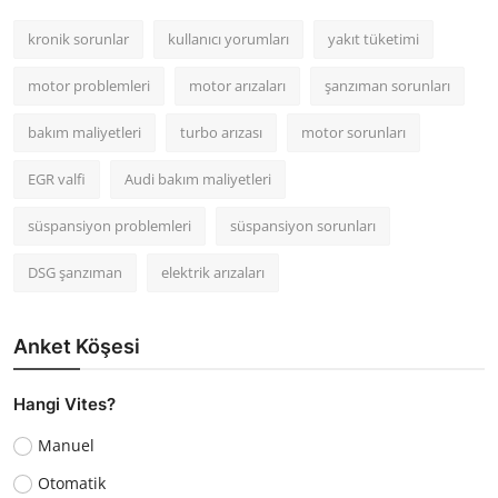
kronik sorunlar
kullanıcı yorumları
yakıt tüketimi
motor problemleri
motor arızaları
şanzıman sorunları
bakım maliyetleri
turbo arızası
motor sorunları
EGR valfi
Audi bakım maliyetleri
süspansiyon problemleri
süspansiyon sorunları
DSG şanzıman
elektrik arızaları
Anket Köşesi
Hangi Vites?
Manuel
Otomatik