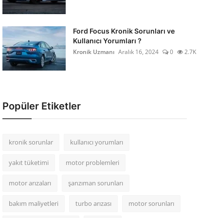
Ford Focus Kronik Sorunları ve
Kullanıcı Yorumları ?
Kronik Uzmanı
Aralık 16, 2024
0
2.7K
Popüler Etiketler
kronik sorunlar
kullanıcı yorumları
yakıt tüketimi
motor problemleri
motor arızaları
şanzıman sorunları
bakım maliyetleri
turbo arızası
motor sorunları