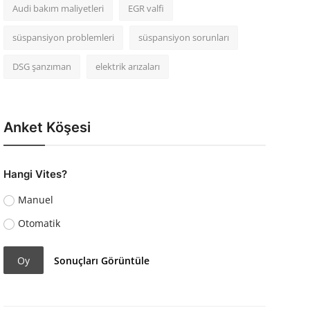
Audi bakım maliyetleri
EGR valfi
süspansiyon problemleri
süspansiyon sorunları
DSG şanzıman
elektrik arızaları
Anket Köşesi
Hangi Vites?
Manuel
Otomatik
Oy
Sonuçları Görüntüle