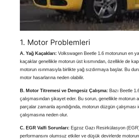
Aydınlatma & Görüş
Şanzıman & Aktarma
Dizel Sistemler
1. Motor Problemleri
Multimedya & Elektronik
A. Yağ Kaçakları:
Volkswagen Beetle 1.6 motorunun en yayg
kaçaklar genellikle motorun üst kısmından, özellikle de kap
motorun ısınmasıyla birlikte yağ sızdırmaya başlar. Bu d
motor hasarlarına neden olabilir.
B. Motor Titremesi ve Dengesiz Çalışma:
Bazı Beetle 1.6
çalışmasından şikayet eder. Bu sorun, genellikle motorun a
parçalar zamanla aşındığında, motorun düzgün çalışması i
çalışmasına neden olur.
C. EGR Valfi Sorunları:
Egzoz Gazı Resirkülasyon (EGR) val
performansını olumsuz etkiler ve düşük devirlerde motorun