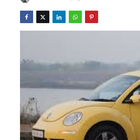
İkinci El & Alım-Satım
Bakım & Arıza Çözümleri
Elektrikli & Hibrit
Kiralama & Filo
Sürüş & Güvenlik
Lastik & Jant
Yağlar & Sıvılar
LPG & Yakıt
Elektrik & Akü
Klima & Konfor