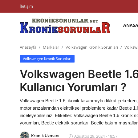
İletişim
ANASA
Anasayfa
Anasayfa
Markalar
Volkswagen Kronik Sorunları
Volkswa
Markalar
Volkswagen Kronik Sorunları
İletişim
Volkswagen Beetle 1.6
Trafik & Cezalar
Kullanıcı Yorumları ?
Sigorta & Kasko
Volkswagen Beetle 1.6, ikonik tasarımıyla dikkat çekerken, b
Vergi & ÖTV & MTV
motor arızalarından elektriksel problemlere kadar Beetle 1.6
inceleyebilirsiniz. Etiketler: Volkswagen Beetle 1.6 kronik 
Muayene & Ruhsat
yorumları, Beetle elektrik sorunları, Beetle bakım masraflar
Sorgulamalar
Kronik Uzmanı
Ağustos 29, 2024 - 18:57