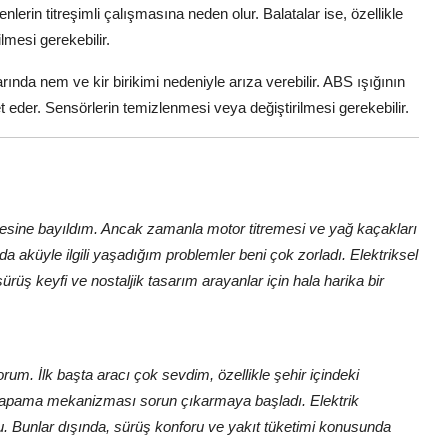
enlerin titreşimli çalışmasına neden olur. Balatalar ise, özellikle
ilmesi gerekebilir.
rında nem ve kir birikimi nedeniyle arıza verebilir. ABS ışığının
 eder. Sensörlerin temizlenmesi veya değiştirilmesi gerekebilir.
litesine bayıldım. Ancak zamanla motor titremesi ve yağ kaçakları
da aküyle ilgili yaşadığım problemler beni çok zorladı. Elektriksel
rüş keyfi ve nostaljik tasarım arayanlar için hala harika bir
yorum. İlk başta aracı çok sevdim, özellikle şehir içindeki
-kapama mekanizması sorun çıkarmaya başladı. Elektrik
du. Bunlar dışında, sürüş konforu ve yakıt tüketimi konusunda