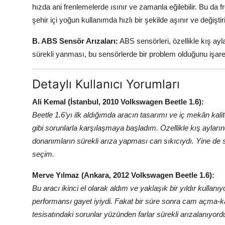
hızda ani frenlemelerde ısınır ve zamanla eğilebilir. Bu da fr
şehir içi yoğun kullanımda hızlı bir şekilde aşınır ve değiştir
B. ABS Sensör Arızaları:
ABS sensörleri, özellikle kış ayla
sürekli yanması, bu sensörlerde bir problem olduğunu işaret
Detaylı Kullanıcı Yorumları
Ali Kemal (İstanbul, 2010 Volkswagen Beetle 1.6):
Beetle 1.6’yı ilk aldığımda aracın tasarımı ve iç mekân ka
gibi sorunlarla karşılaşmaya başladım. Özellikle kış ayların
donanımların sürekli arıza yapması can sıkıcıydı. Yine de sü
seçim.
Merve Yılmaz (Ankara, 2012 Volkswagen Beetle 1.6):
Bu aracı ikinci el olarak aldım ve yaklaşık bir yıldır kullanı
performansı gayet iyiydi. Fakat bir süre sonra cam açma
tesisatındaki sorunlar yüzünden farlar sürekli arızalanıyor