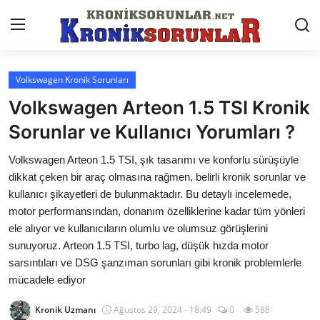
Volkswagen Kronik Sorunları
Anasayfa
Volkswagen Arteon 1.5 TSI Kronik
Markalar
Sorunlar ve Kullanıcı Yorumları ?
İletişim
Volkswagen Arteon 1.5 TSI, şık tasarımı ve konforlu sürüşüyle
dikkat çeken bir araç olmasına rağmen, belirli kronik sorunlar ve
Trafik & Cezalar
kullanıcı şikayetleri de bulunmaktadır. Bu detaylı incelemede,
motor performansından, donanım özelliklerine kadar tüm yönleri
Sigorta & Kasko
ele alıyor ve kullanıcıların olumlu ve olumsuz görüşlerini
sunuyoruz. Arteon 1.5 TSI, turbo lag, düşük hızda motor
Vergi & ÖTV & MTV
sarsıntıları ve DSG şanzıman sorunları gibi kronik problemlerle
Muayene & Ruhsat
mücadele ediyor
Sorgulamalar
Kronik Uzmanı
Ağustos 29, 2024 - 18:49
0
588