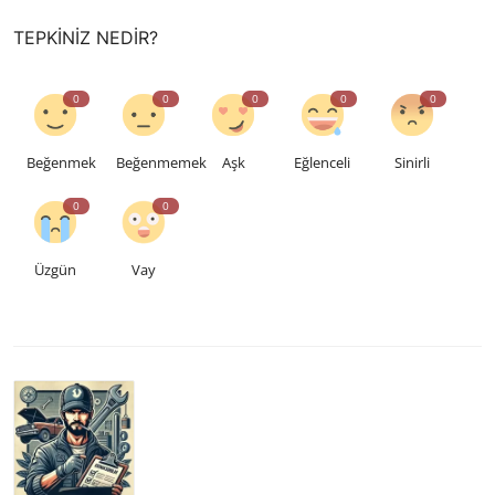
TEPKINIZ NEDIR?
0
0
0
0
0
Beğenmek
Beğenmemek
Aşk
Eğlenceli
Sinirli
0
0
Üzgün
Vay