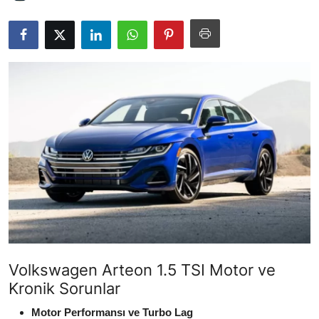
İkinci El & Alım-Satım
Bakım & Arıza Çözümleri
Elektrikli & Hibrit
Kiralama & Filo
Sürüş & Güvenlik
Lastik & Jant
Yağlar & Sıvılar
LPG & Yakıt
Volkswagen Arteon 1.5 TSI Motor ve
Elektrik & Akü
Kronik Sorunlar
Klima & Konfor
Motor Performansı ve Turbo Lag