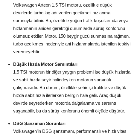
Volkswagen Arteon 1.5 TSI motoru, özellikle düşük
Aydınlatma & Görüş
devirlerde turbo lag adı verilen gecikmeli hızlanma
Şanzıman & Aktarma
sorunuyla bilinir. Bu, özellikle yoğun trafik koşullarında veya
hızlanmanın aniden gerektiği durumlarda sürüş konforunu
Dizel Sistemler
olumsuz etkiler. Motor, 150 beygir gücü sunmasına rağmen,
turbo gecikmesi nedeniyle ani hızlanmalarda istenilen tepkiyi
Multimedya & Elektronik
veremeyebilir.
Düşük Hızda Motor Sarsıntıları
1.5 TSI motorun bir diğer yaygın problemi ise düşük hızlarda
ve sabit hızda seyir halindeyken motorun sarsıntılı
çalışmasıdır. Bu durum, özellikle şehir içi trafikte ve düşük
hızda sabit hızla ilerlerken belirgin hale gelir. Araç düşük
devirde seyrederken motorda dalgalanma ve sarsıntı
yaşanabilir, bu da sürüş konforunu önemli ölçüde düşürür.
DSG Şanzıman Sorunları
Volkswagen’in DSG şanzımanı, performanslı ve hızlı vites