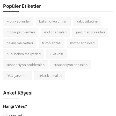
Popüler Etiketler
kronik sorunlar
kullanıcı yorumları
yakıt tüketimi
motor problemleri
motor arızaları
şanzıman sorunları
bakım maliyetleri
turbo arızası
motor sorunları
Audi bakım maliyetleri
EGR valfi
süspansiyon problemleri
süspansiyon sorunları
DSG şanzıman
elektrik arızaları
Anket Köşesi
Hangi Vites?
Manuel