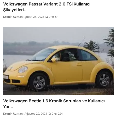
Volkswagen Passat Variant 2.0 FSI Kullanıcı
Şikayetleri...
Kronik Uzmanı
Şubat 28, 2026
0
54
Volkswagen Beetle 1.6 Kronik Sorunları ve Kullanıcı
Yor...
Kronik Uzmanı
Ağustos 29, 2024
0
224