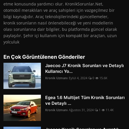
etme konusunda yardımcı olur. KronikSorunlar.Net,
otomobil meraklıları ve araç sahipleri için vazgeçilmez bir
bilgi kaynağıdır. Araç teknolojilerindeki güncellemeler,
kronik sorunların nasıl önlenebileceği ve yeni modellerin
olası sorunlarına dair bilgiler, bu platformda güncel olarak
paylaşılır. Şehir içi kullanım için kompakt bir araçtan, uzun
yolculuk
En Çok Görüntülenen Gönderiler
Jaecoo J7 Kronik Sorunları ve Detaylı
Kullanıcı Yo...
Kronik Uzmanı
Eylül 4, 2024
0
15.6K
Egea 1.6 Multijet Tüm Kronik Sorunları
ve Detaylı ...
Kronik Uzmanı
Ağustos 31, 2024
1
11.4K