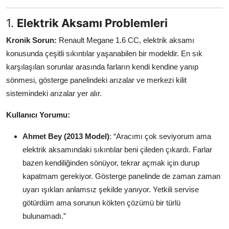
Aydınlatma & Görüş
1.
Elektrik Aksamı Problemleri
Şanzıman & Aktarma
Kronik Sorun:
Renault Megane 1.6 CC, elektrik aksamı
konusunda çeşitli sıkıntılar yaşanabilen bir modeldir. En sık
Dizel Sistemler
karşılaşılan sorunlar arasında farların kendi kendine yanıp
Multimedya & Elektronik
sönmesi, gösterge panelindeki arızalar ve merkezi kilit
sistemindeki arızalar yer alır.
Kullanıcı Yorumu:
Ahmet Bey (2013 Model)
: “Aracımı çok seviyorum ama
elektrik aksamındaki sıkıntılar beni çileden çıkardı. Farlar
bazen kendiliğinden sönüyor, tekrar açmak için durup
kapatmam gerekiyor. Gösterge panelinde de zaman zaman
uyarı ışıkları anlamsız şekilde yanıyor. Yetkili servise
götürdüm ama sorunun kökten çözümü bir türlü
bulunamadı.”