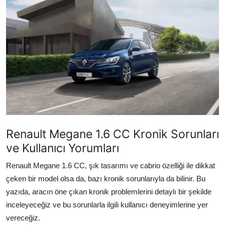
İkinci El & Alım-Satım
Bakım & Arıza Çözümleri
Elektrikli & Hibrit
Kiralama & Filo
Sürüş & Güvenlik
Lastik & Jant
Renault Megane 1.6 CC Kronik Sorunları
ve Kullanıcı Yorumları
Yağlar & Sıvılar
Renault Megane 1.6 CC, şık tasarımı ve cabrio özelliği ile dikkat
LPG & Yakıt
çeken bir model olsa da, bazı kronik sorunlarıyla da bilinir. Bu
yazıda, aracın öne çıkan kronik problemlerini detaylı bir şekilde
Elektrik & Akü
inceleyeceğiz ve bu sorunlarla ilgili kullanıcı deneyimlerine yer
Klima & Konfor
vereceğiz.