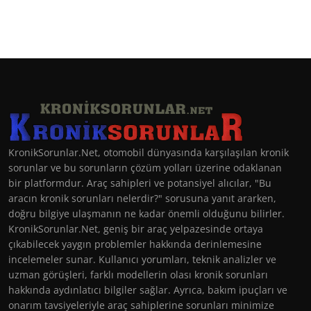
KronikSorunlar.Net, otomobil dünyasında karşılaşılan kronik
sorunlar ve bu sorunların çözüm yolları üzerine odaklanan
bir platformdur. Araç sahipleri ve potansiyel alıcılar, "Bu
aracın kronik sorunları nelerdir?" sorusuna yanıt ararken,
doğru bilgiye ulaşmanın ne kadar önemli olduğunu bilirler.
KronikSorunlar.Net, geniş bir araç yelpazesinde ortaya
çıkabilecek yaygın problemler hakkında derinlemesine
incelemeler sunar. Kullanıcı yorumları, teknik analizler ve
uzman görüşleri, farklı modellerin olası kronik sorunları
hakkında aydınlatıcı bilgiler sağlar. Ayrıca, bakım ipuçları ve
onarım tavsiyeleriyle araç sahiplerine sorunları minimize