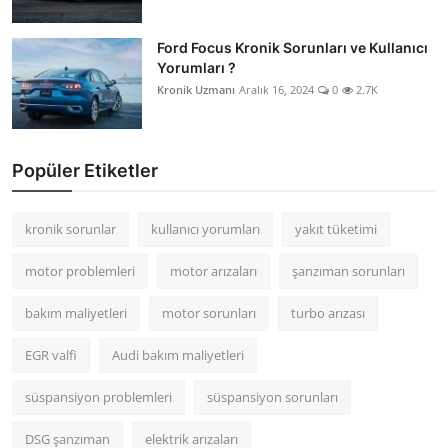
Ford Focus Kronik Sorunları ve Kullanıcı
Yorumları ?
Kronik Uzmanı
Aralık 16, 2024
0
2.7K
Popüler Etiketler
kronik sorunlar
kullanıcı yorumları
yakıt tüketimi
motor problemleri
motor arızaları
şanzıman sorunları
bakım maliyetleri
motor sorunları
turbo arızası
EGR valfi
Audi bakım maliyetleri
süspansiyon problemleri
süspansiyon sorunları
DSG şanzıman
elektrik arızaları