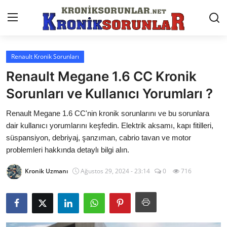
Renault Kronik Sorunları
Anasayfa
Renault Megane 1.6 CC Kronik
Markalar
Sorunları ve Kullanıcı Yorumları ?
İletişim
Renault Megane 1.6 CC'nin kronik sorunlarını ve bu sorunlara
dair kullanıcı yorumlarını keşfedin. Elektrik aksamı, kapı fitilleri,
Trafik & Cezalar
süspansiyon, debriyaj, şanzıman, cabrio tavan ve motor
problemleri hakkında detaylı bilgi alın.
Sigorta & Kasko
Kronik Uzmanı
Ağustos 29, 2024 - 23:14
0
716
Vergi & ÖTV & MTV
Muayene & Ruhsat
Sorgulamalar