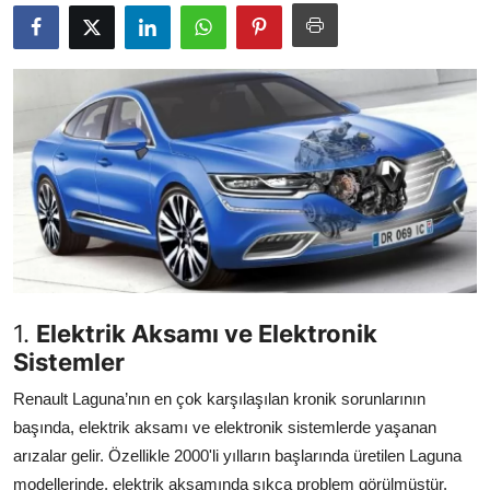
İkinci El & Alım-Satım
Bakım & Arıza Çözümleri
Elektrikli & Hibrit
Kiralama & Filo
Sürüş & Güvenlik
Lastik & Jant
Yağlar & Sıvılar
1.
Elektrik Aksamı ve Elektronik
Sistemler
LPG & Yakıt
Renault Laguna’nın en çok karşılaşılan kronik sorunlarının
Elektrik & Akü
başında, elektrik aksamı ve elektronik sistemlerde yaşanan
arızalar gelir. Özellikle 2000'li yılların başlarında üretilen Laguna
Klima & Konfor
modellerinde, elektrik aksamında sıkça problem görülmüştür.