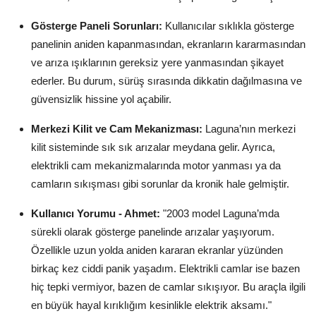
Aydınlatma & Görüş
Gösterge Paneli Sorunları:
Kullanıcılar sıklıkla gösterge
panelinin aniden kapanmasından, ekranların kararmasından
Şanzıman & Aktarma
ve arıza ışıklarının gereksiz yere yanmasından şikayet
Dizel Sistemler
ederler. Bu durum, sürüş sırasında dikkatin dağılmasına ve
güvensizlik hissine yol açabilir.
Multimedya & Elektronik
Merkezi Kilit ve Cam Mekanizması:
Laguna’nın merkezi
kilit sisteminde sık sık arızalar meydana gelir. Ayrıca,
elektrikli cam mekanizmalarında motor yanması ya da
camların sıkışması gibi sorunlar da kronik hale gelmiştir.
Kullanıcı Yorumu - Ahmet:
"2003 model Laguna’mda
sürekli olarak gösterge panelinde arızalar yaşıyorum.
Özellikle uzun yolda aniden kararan ekranlar yüzünden
birkaç kez ciddi panik yaşadım. Elektrikli camlar ise bazen
hiç tepki vermiyor, bazen de camlar sıkışıyor. Bu araçla ilgili
en büyük hayal kırıklığım kesinlikle elektrik aksamı."