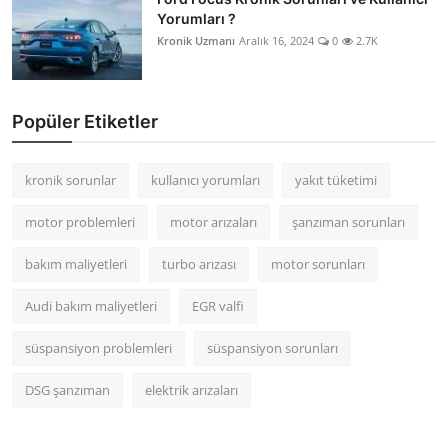
Yorumları ?
Kronik Uzmanı
Aralık 16, 2024
0
2.7K
Popüler Etiketler
kronik sorunlar
kullanıcı yorumları
yakıt tüketimi
motor problemleri
motor arızaları
şanzıman sorunları
bakım maliyetleri
turbo arızası
motor sorunları
Audi bakım maliyetleri
EGR valfi
süspansiyon problemleri
süspansiyon sorunları
DSG şanzıman
elektrik arızaları