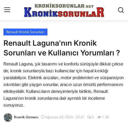
Renault Kronik Sorunları
Anasayfa
Renault Laguna'nın Kronik
Markalar
Sorunları ve Kullanıcı Yorumları ?
İletişim
Renault Laguna, şık tasarımı ve konforlu sürüşüyle dikkat çekse
de, kronik sorunlarıyla bazı kullanıcılar için hayal kırıklığı
Trafik & Cezalar
yaratabiliyor. Elektrik arızaları, motor problemleri ve süspansiyon
sıkıntıları gibi yaygın sorunlar, aracın uzun ömürlü performansını
Sigorta & Kasko
etkileyebilir. Kullanıcıların deneyimleriyle birlikte, Renault
Laguna'nın kronik sorunlarına dair ayrıntılı bir inceleme
Vergi & ÖTV & MTV
sunuyoruz.
Muayene & Ruhsat
Kronik Uzmanı
Ağustos 29, 2024 - 22:47
0
1.3K
Sorgulamalar