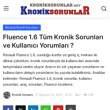
Renault Kronik Sorunları
Anasayfa
Fluence 1.6 Tüm Kronik Sorunları
Markalar
ve Kullanıcı Yorumları ?
İletişim
Renault Fluence 1.6, sunduğu konfor ve geniş iç mekanı ile
dikkat çekerken, kronik sorunlarıyla da kullanıcıları arasında
Trafik & Cezalar
tartışmalara neden oluyor. Aracın en sık yaşanan sorunlarını ve
kullanıcıların detaylı yorumlarını bu yazıda bulabilirsiniz. Anahtar
Sigorta & Kasko
kelimeler: Renault Fluence 1.6, kronik sorunlar, kullanıcı
yorumları, araç sorunları, Fluence inceleme.
Vergi & ÖTV & MTV
Kronik Uzmanı
Ağustos 29, 2024 - 22:41
0
2.8K
Muayene & Ruhsat
Sorgulamalar