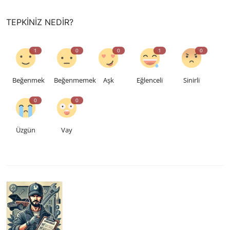
TEPKINIZ NEDIR?
1
0
0
1
0
Beğenmek
Beğenmemek
Aşk
Eğlenceli
Sinirli
0
0
Üzgün
Vay