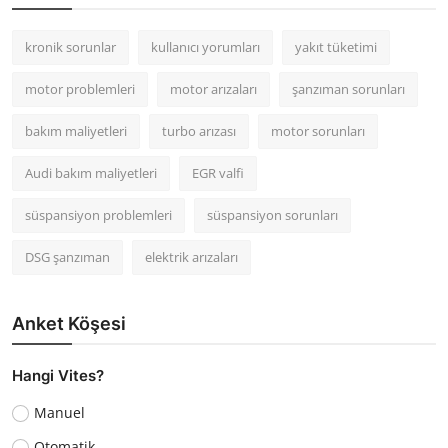
kronik sorunlar
kullanıcı yorumları
yakıt tüketimi
motor problemleri
motor arızaları
şanzıman sorunları
bakım maliyetleri
turbo arızası
motor sorunları
Audi bakım maliyetleri
EGR valfi
süspansiyon problemleri
süspansiyon sorunları
DSG şanzıman
elektrik arızaları
Anket Köşesi
Hangi Vites?
Manuel
Otomatik