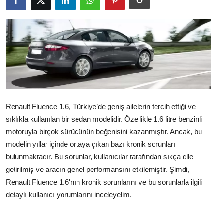
İkinci El & Alım-Satım
Bakım & Arıza Çözümleri
Elektrikli & Hibrit
Kiralama & Filo
Sürüş & Güvenlik
Renault Fluence 1.6, Türkiye’de geniş ailelerin tercih ettiği ve
sıklıkla kullanılan bir sedan modelidir. Özellikle 1.6 litre benzinli
Lastik & Jant
motoruyla birçok sürücünün beğenisini kazanmıştır. Ancak, bu
Yağlar & Sıvılar
modelin yıllar içinde ortaya çıkan bazı kronik sorunları
bulunmaktadır. Bu sorunlar, kullanıcılar tarafından sıkça dile
LPG & Yakıt
getirilmiş ve aracın genel performansını etkilemiştir. Şimdi,
Renault Fluence 1.6'nın kronik sorunlarını ve bu sorunlarla ilgili
Elektrik & Akü
detaylı kullanıcı yorumlarını inceleyelim.
Klima & Konfor