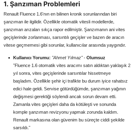
1. Şanzıman Problemleri
Aydınlatma & Görüş
Renault Fluence 1.6'nın en bilinen kronik sorunlarından biri
Şanzıman & Aktarma
şanzıman ile ilgilidir. Özellikle otomatik vitesli modellerde,
şanzıman arızaları sıkça rapor edilmiştir. Şanzımanın ani vites
Dizel Sistemler
geçişlerinde zorlanması, sarsıntılı geçişler ve bazen de aracın
vitese geçmemesi gibi sorunlar, kullanıcılar arasında yaygındır.
Multimedya & Elektronik
Kullanıcı Yorumu:
"Ahmet Yılmaz"
-
Olumsuz
"Fluence 1.6 otomatik vites aracımı satın aldıktan yaklaşık 2
yıl sonra, vites geçişlerinde sarsıntılar hissetmeye
başladım. Özellikle şehir içi trafikte bu durum iyice rahatsız
edici hale geldi. Servise götürdüğümde, şanzıman yağının
değişmesi gerektiği söylendi ancak sorun devam etti.
Zamanla vites geçişleri daha da kötüleşti ve sonunda
komple şanzıman revizyonu yapmak zorunda kaldım.
Renault markasına olan güvenim bu süreçte ciddi şekilde
sarsıldı."