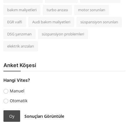
bakım maliyetleri
turbo arızası
motor sorunları
EGR valfi
Audi bakım maliyetleri
süspansiyon sorunları
DSG şanzıman
süspansiyon problemleri
elektrik arızaları
Anket Köşesi
Hangi Vites?
Manuel
Otomatik
Oy
Sonuçları Görüntüle