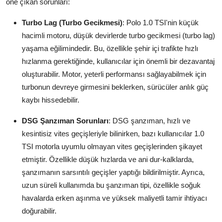
öne çıkan sorunları:
Aydınlatma & Görüş
Turbo Lag (Turbo Gecikmesi)
: Polo 1.0 TSI'nin küçük
Şanzıman & Aktarma
hacimli motoru, düşük devirlerde turbo gecikmesi (turbo lag)
yaşama eğilimindedir. Bu, özellikle şehir içi trafikte hızlı
Dizel Sistemler
hızlanma gerektiğinde, kullanıcılar için önemli bir dezavantaj
oluşturabilir. Motor, yeterli performansı sağlayabilmek için
Multimedya & Elektronik
turbonun devreye girmesini beklerken, sürücüler anlık güç
kaybı hissedebilir.
DSG Şanzıman Sorunları
: DSG şanzıman, hızlı ve
kesintisiz vites geçişleriyle bilinirken, bazı kullanıcılar 1.0
TSI motorla uyumlu olmayan vites geçişlerinden şikayet
etmiştir. Özellikle düşük hızlarda ve ani dur-kalklarda,
şanzımanın sarsıntılı geçişler yaptığı bildirilmiştir. Ayrıca,
uzun süreli kullanımda bu şanzıman tipi, özellikle soğuk
havalarda erken aşınma ve yüksek maliyetli tamir ihtiyacı
doğurabilir.