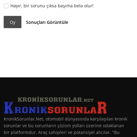
Hayır, bir sorunu çıksa başıma bela olur!
Oy
Sonuçları Görüntüle
KronikSorunlar.Net, otomobil dünyasında karşılaşılan kronik
sorunlar ve bu sorunların çözüm yolları üzerine odaklanan
bir platformdur. Araç sahipleri ve potansiyel alıcılar, "Bu