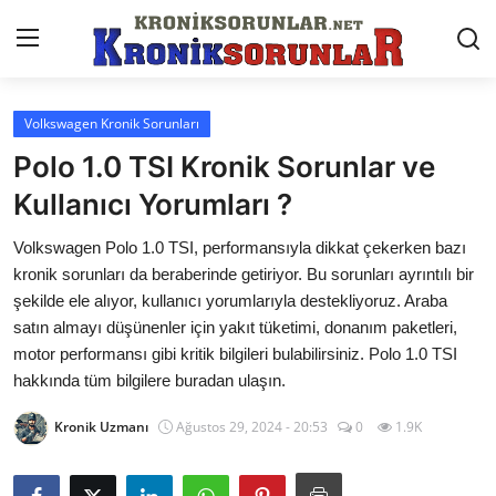
Volkswagen Kronik Sorunları
Anasayfa
Polo 1.0 TSI Kronik Sorunlar ve
Markalar
Kullanıcı Yorumları ?
İletişim
Volkswagen Polo 1.0 TSI, performansıyla dikkat çekerken bazı
kronik sorunları da beraberinde getiriyor. Bu sorunları ayrıntılı bir
Trafik & Cezalar
şekilde ele alıyor, kullanıcı yorumlarıyla destekliyoruz. Araba
satın almayı düşünenler için yakıt tüketimi, donanım paketleri,
Sigorta & Kasko
motor performansı gibi kritik bilgileri bulabilirsiniz. Polo 1.0 TSI
hakkında tüm bilgilere buradan ulaşın.
Vergi & ÖTV & MTV
Kronik Uzmanı
Ağustos 29, 2024 - 20:53
0
1.9K
Muayene & Ruhsat
Sorgulamalar