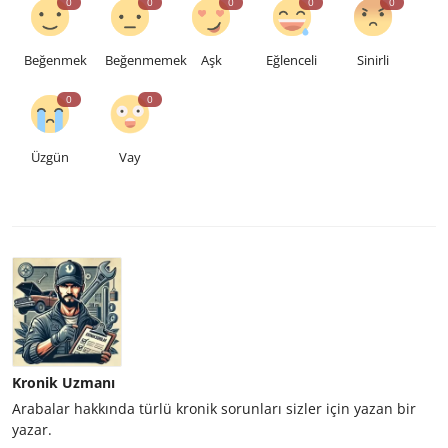
0
0
0
0
0
Beğenmek
Beğenmemek
Aşk
Eğlenceli
Sinirli
0
0
Üzgün
Vay
Kronik Uzmanı
Arabalar hakkında türlü kronik sorunları sizler için yazan bir
yazar.