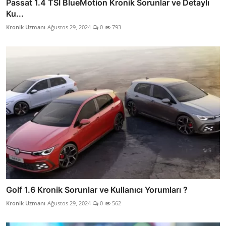
Passat 1.4 TSI BlueMotion Kronik Sorunlar ve Detaylı
Ku...
Kronik Uzmanı
Ağustos 29, 2024
0
793
Golf 1.6 Kronik Sorunlar ve Kullanıcı Yorumları ?
Kronik Uzmanı
Ağustos 29, 2024
0
562