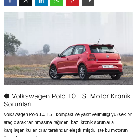
İkinci El & Alım-Satım
Bakım & Arıza Çözümleri
Elektrikli & Hibrit
Kiralama & Filo
Sürüş & Güvenlik
Lastik & Jant
Yağlar & Sıvılar
● Volkswagen Polo 1.0 TSI Motor Kronik
Sorunları
LPG & Yakıt
Volkswagen Polo 1.0 TSI, kompakt ve yakıt verimliliği yüksek bir
Elektrik & Akü
araç olarak tanınmasına rağmen, bazı kronik sorunlarla
Klima & Konfor
karşılaşan kullanıcılar tarafından eleştirilmiştir. İşte bu motorun