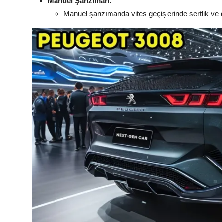
Manuel Şanzıman:
Manuel şanzımanda vites geçişlerinde sertlik ve d