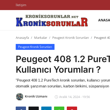
İletişim
ANASA
Anasayfa
Anasayfa
Markalar
Peugeot Kronik Sorunları
Peugeot 40
Markalar
Peugeot Kronik Sorunları
İletişim
Peugeot 408 1.2 PureT
Trafik & Cezalar
Kullanıcı Yorumları ?
Sigorta & Kasko
"Peugeot 408 1.2 PureTech kronik sorunları, kullanıcı yoruml
Vergi & ÖTV & MTV
otomatik şanzıman sorunları, karbon birikimi, süspansiyon ve
Muayene & Ruhsat
Kronik Uzmanı
Aralık 14, 2024 - 19:56
Sorgulamalar