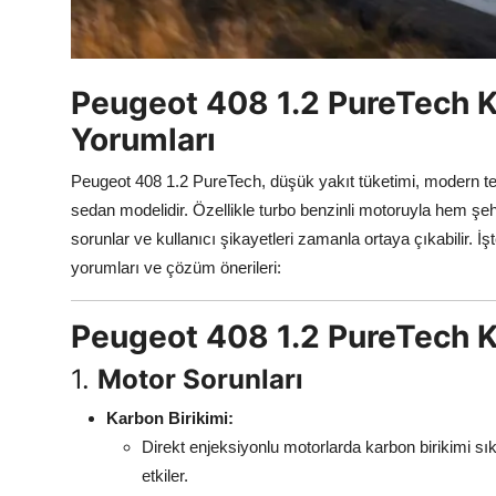
Aydınlatma & Görüş
Şanzıman & Aktarma
Peugeot 408 1.2 PureTech Kr
Dizel Sistemler
Yorumları
Multimedya & Elektronik
Peugeot 408 1.2 PureTech, düşük yakıt tüketimi, modern tek
sedan modelidir. Özellikle turbo benzinli motoruyla hem şe
sorunlar ve kullanıcı şikayetleri zamanla ortaya çıkabilir. İ
yorumları ve çözüm önerileri:
Peugeot 408 1.2 PureTech K
1.
Motor Sorunları
Karbon Birikimi:
Direkt enjeksiyonlu motorlarda karbon birikimi sık
etkiler.