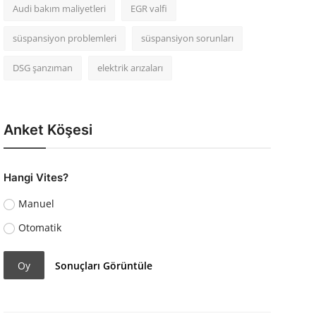
Audi bakım maliyetleri
EGR valfi
süspansiyon problemleri
süspansiyon sorunları
DSG şanzıman
elektrik arızaları
Anket Köşesi
Hangi Vites?
Manuel
Otomatik
Oy
Sonuçları Görüntüle