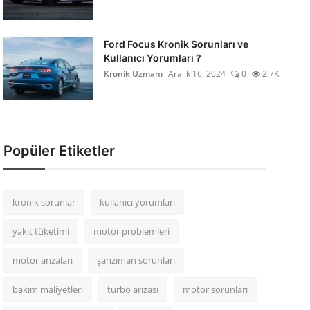
Ford Focus Kronik Sorunları ve
Kullanıcı Yorumları ?
Kronik Uzmanı
Aralık 16, 2024
0
2.7K
Popüler Etiketler
kronik sorunlar
kullanıcı yorumları
yakıt tüketimi
motor problemleri
motor arızaları
şanzıman sorunları
bakım maliyetleri
turbo arızası
motor sorunları