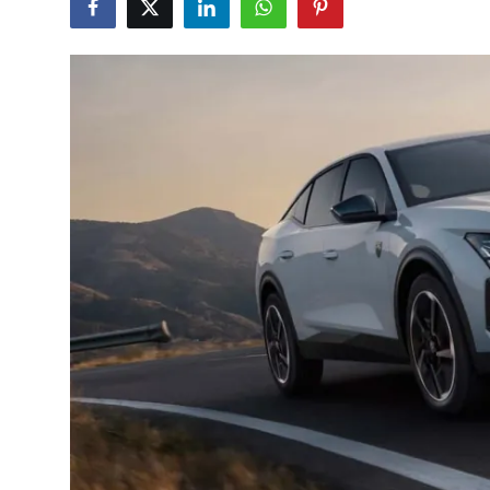
İkinci El & Alım-Satım
Bakım & Arıza Çözümleri
Elektrikli & Hibrit
Kiralama & Filo
Sürüş & Güvenlik
Lastik & Jant
Yağlar & Sıvılar
LPG & Yakıt
Elektrik & Akü
Klima & Konfor