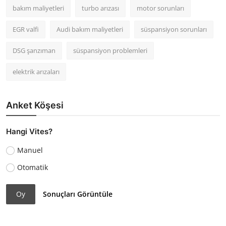
bakım maliyetleri
turbo arızası
motor sorunları
EGR valfi
Audi bakım maliyetleri
süspansiyon sorunları
DSG şanzıman
süspansiyon problemleri
elektrik arızaları
Anket Köşesi
Hangi Vites?
Manuel
Otomatik
Oy
Sonuçları Görüntüle