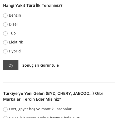
Hangi Yakıt Türü İlk Tercihiniz?
Benzin
Dizel
Tüp
Elektirik
Hybrid
Oy
Sonuçları Görüntüle
Türkiye'ye Yeni Gelen (BYD, CHERY, JAECOO...) Gibi
Markaları Tercih Eder Misiniz?
Evet, gayet hoş ve mantıklı arabalar.
Hayır, bir sorunu çıksa başıma bela olur!