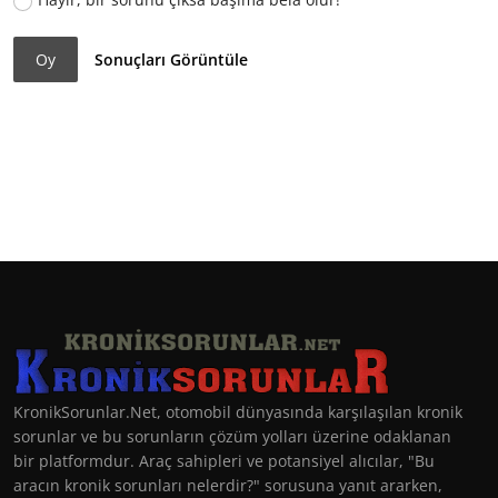
Oy
Sonuçları Görüntüle
KronikSorunlar.Net, otomobil dünyasında karşılaşılan kronik
sorunlar ve bu sorunların çözüm yolları üzerine odaklanan
bir platformdur. Araç sahipleri ve potansiyel alıcılar, "Bu
aracın kronik sorunları nelerdir?" sorusuna yanıt ararken,