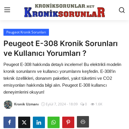
Peugeot Kronik Sorunları
Anasayfa
Peugeot E-308 Kronik Sorunları
Markalar
ve Kullanıcı Yorumları ?
İletişim
Peugeot E-308 hakkında detaylı inceleme! Bu elektrikli modelin
kronik sorunlarını ve kullanıcı yorumlarını keşfedin. E-308’in
Trafik & Cezalar
teknik özellikleri, donanım paketleri, yakıt tüketimi ve CO2
emisyonları hakkında bilgi alın. Peugeot E-308 kullanıcı
Sigorta & Kasko
deneyimlerini okuyun!
Vergi & ÖTV & MTV
Kronik Uzmanı
Eylül 7, 2024 - 18:09
0
1.6K
Muayene & Ruhsat
Sorgulamalar