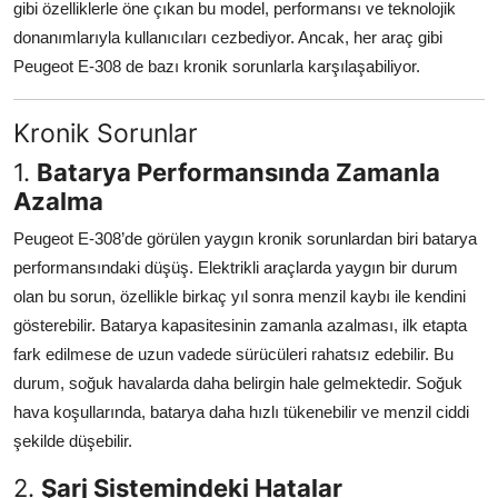
gibi özelliklerle öne çıkan bu model, performansı ve teknolojik
Aydınlatma & Görüş
donanımlarıyla kullanıcıları cezbediyor. Ancak, her araç gibi
Peugeot E-308 de bazı kronik sorunlarla karşılaşabiliyor.
Şanzıman & Aktarma
Dizel Sistemler
Kronik Sorunlar
1.
Batarya Performansında Zamanla
Multimedya & Elektronik
Azalma
Peugeot E-308’de görülen yaygın kronik sorunlardan biri batarya
performansındaki düşüş. Elektrikli araçlarda yaygın bir durum
olan bu sorun, özellikle birkaç yıl sonra menzil kaybı ile kendini
gösterebilir. Batarya kapasitesinin zamanla azalması, ilk etapta
fark edilmese de uzun vadede sürücüleri rahatsız edebilir. Bu
durum, soğuk havalarda daha belirgin hale gelmektedir. Soğuk
hava koşullarında, batarya daha hızlı tükenebilir ve menzil ciddi
şekilde düşebilir.
2.
Şarj Sistemindeki Hatalar