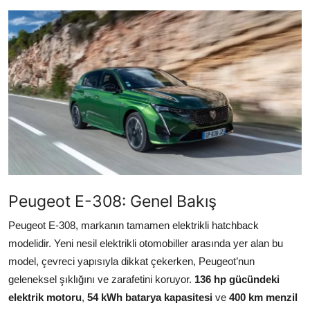
İkinci El & Alım-Satım
Bakım & Arıza Çözümleri
Elektrikli & Hibrit
Kiralama & Filo
Sürüş & Güvenlik
Lastik & Jant
Peugeot E-308: Genel Bakış
Yağlar & Sıvılar
Peugeot E-308, markanın tamamen elektrikli hatchback
LPG & Yakıt
modelidir. Yeni nesil elektrikli otomobiller arasında yer alan bu
model, çevreci yapısıyla dikkat çekerken, Peugeot’nun
Elektrik & Akü
geleneksel şıklığını ve zarafetini koruyor.
136 hp gücündeki
Klima & Konfor
elektrik motoru
,
54 kWh batarya kapasitesi
ve
400 km menzil