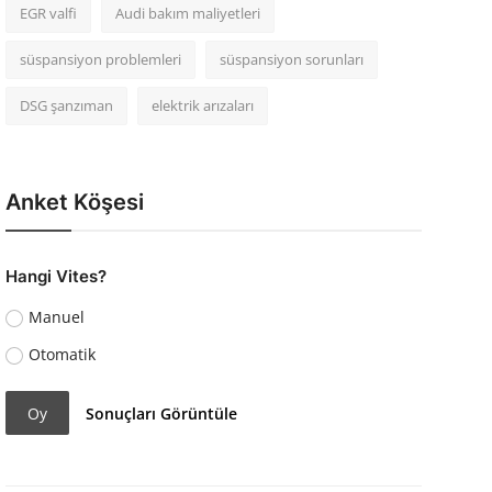
EGR valfi
Audi bakım maliyetleri
süspansiyon problemleri
süspansiyon sorunları
DSG şanzıman
elektrik arızaları
Anket Köşesi
Hangi Vites?
Manuel
Otomatik
Oy
Sonuçları Görüntüle