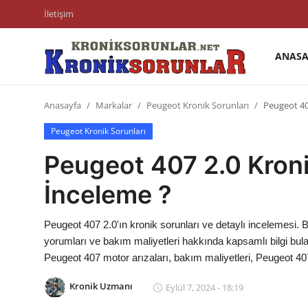
İletişim
ANASA
Anasayfa
Anasayfa
Markalar
Peugeot Kronik Sorunları
Peugeot 40
Markalar
Peugeot Kronik Sorunları
İletişim
Peugeot 407 2.0 Kroni
Trafik & Cezalar
İnceleme ?
Sigorta & Kasko
Peugeot 407 2.0'ın kronik sorunları ve detaylı incelemesi. B
Vergi & ÖTV & MTV
yorumları ve bakım maliyetleri hakkında kapsamlı bilgi bulabi
Peugeot 407 motor arızaları, bakım maliyetleri, Peugeot 40
Muayene & Ruhsat
Kronik Uzmanı
Eylül 7, 2024 - 18:19
Sorgulamalar