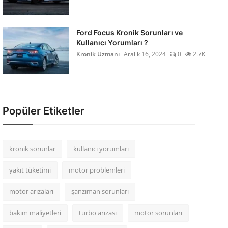
Ford Focus Kronik Sorunları ve
Kullanıcı Yorumları ?
Kronik Uzmanı
Aralık 16, 2024
0
2.7K
Popüler Etiketler
kronik sorunlar
kullanıcı yorumları
yakıt tüketimi
motor problemleri
motor arızaları
şanzıman sorunları
bakım maliyetleri
turbo arızası
motor sorunları