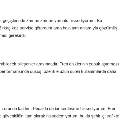
tes geçişlerinde zaman zaman vuruntu hissediyorum. Bu
or. Birkaç kez servise götürdüm ama hala tam anlamıyla çözülmüş
ası gerekirdi."
abilecek bileşenler arasındadır. Fren disklerinin çabuk aşınması
performansında düşüş, özellikle uzun süreli kullanımlarda daha
ek zorunda kaldım. Pedalda da bir sertleşme hissediyorum. Fren
e güvenirliğini tam olarak hissedemiyorum, bu da şehir içi trafikte