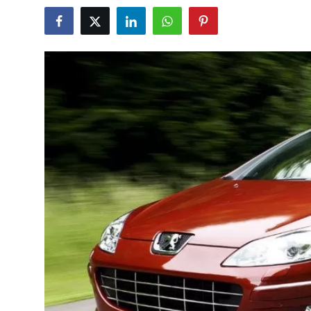
İkinci El & Alım-Satım
Bakım & Arıza Çözümleri
Elektrikli & Hibrit
Kiralama & Filo
Sürüş & Güvenlik
Lastik & Jant
Yağlar & Sıvılar
LPG & Yakıt
Elektrik & Akü
Klima & Konfor