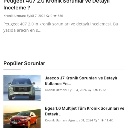
Peugeot 407 2.0 Kronik Sorunlar ve Detaylı
İnceleme ?
İkinci El & Alım-Satım
Kronik Uzmanı
Eylül 7, 2024
0
356
Bakım & Arıza Çözümleri
Peugeot 407 2.0'ın kronik sorunları ve detaylı incelemesi. Bu
yazıda aracın en s...
Elektrikli & Hibrit
Kiralama & Filo
Sürüş & Güvenlik
Popüler Sorunlar
Lastik & Jant
Jaecoo J7 Kronik Sorunları ve Detaylı
Kullanıcı Yo...
Yağlar & Sıvılar
Kronik Uzmanı
Eylül 4, 2024
0
15.6K
LPG & Yakıt
Egea 1.6 Multijet Tüm Kronik Sorunları ve
Elektrik & Akü
Detaylı ...
Kronik Uzmanı
Ağustos 31, 2024
1
11.4K
Klima & Konfor