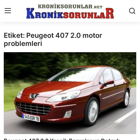
Etiket: Peugeot 407 2.0 motor
Anasayfa
problemleri
Markalar
İletişim
Trafik & Cezalar
Sigorta & Kasko
Vergi & ÖTV & MTV
Muayene & Ruhsat
Sorgulamalar