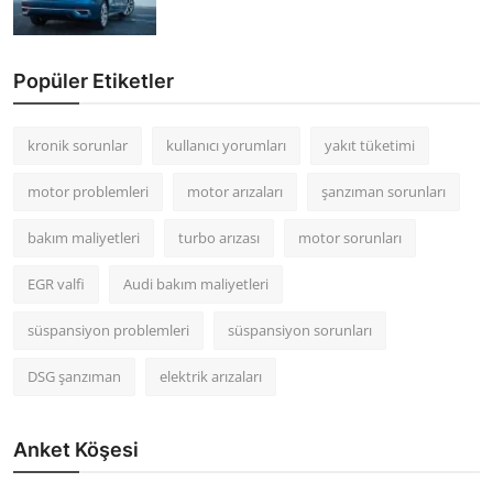
Popüler Etiketler
kronik sorunlar
kullanıcı yorumları
yakıt tüketimi
motor problemleri
motor arızaları
şanzıman sorunları
bakım maliyetleri
turbo arızası
motor sorunları
EGR valfi
Audi bakım maliyetleri
süspansiyon problemleri
süspansiyon sorunları
DSG şanzıman
elektrik arızaları
Anket Köşesi