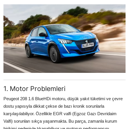
İkinci El & Alım-Satım
Bakım & Arıza Çözümleri
Elektrikli & Hibrit
Kiralama & Filo
Sürüş & Güvenlik
Lastik & Jant
Yağlar & Sıvılar
1. Motor Problemleri
LPG & Yakıt
Peugeot 208 1.6 BlueHDi motoru, düşük yakıt tüketimi ve çevre
dostu yapısıyla dikkat çekse de bazı kronik sorunlarla
Elektrik & Akü
karşılaşılabiliyor. Özellikle EGR valfi (Egzoz Gazı Devridaim
Valfi) sorunları sıkça yaşanmakta. Bu parça, zamanla kurum
Klima & Konfor
birikimi nedeniyle tıkanabiliyor ve motorun performansını