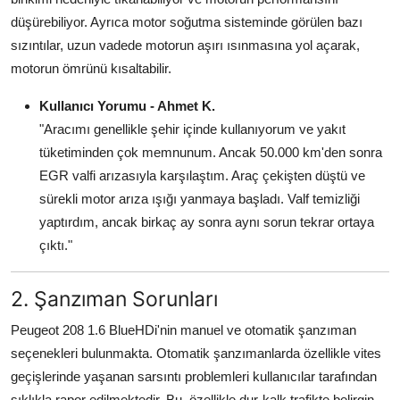
Aydınlatma & Görüş
düşürebiliyor. Ayrıca motor soğutma sisteminde görülen bazı
sızıntılar, uzun vadede motorun aşırı ısınmasına yol açarak,
Şanzıman & Aktarma
motorun ömrünü kısaltabilir.
Dizel Sistemler
Kullanıcı Yorumu - Ahmet K.
"Aracımı genellikle şehir içinde kullanıyorum ve yakıt
Multimedya & Elektronik
tüketiminden çok memnunum. Ancak 50.000 km'den sonra
EGR valfi arızasıyla karşılaştım. Araç çekişten düştü ve
sürekli motor arıza ışığı yanmaya başladı. Valf temizliği
yaptırdım, ancak birkaç ay sonra aynı sorun tekrar ortaya
çıktı."
2. Şanzıman Sorunları
Peugeot 208 1.6 BlueHDi'nin manuel ve otomatik şanzıman
seçenekleri bulunmakta. Otomatik şanzımanlarda özellikle vites
geçişlerinde yaşanan sarsıntı problemleri kullanıcılar tarafından
sıklıkla rapor edilmektedir. Bu, özellikle dur-kalk trafikte belirgin