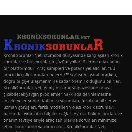
KronikSorunlar.Net, otomobil dünyasında karşılaşılan kronik
sorunlar ve bu sorunların çözüm yolları üzerine odaklanan
bir platformdur. Araç sahipleri ve potansiyel alıcılar, "Bu
aracın kronik sorunları nelerdir?" sorusuna yanıt ararken,
doğru bilgiye ulaşmanın ne kadar önemli olduğunu bilirler.
KronikSorunlar.Net, geniş bir araç yelpazesinde ortaya
çıkabilecek yaygın problemler hakkında derinlemesine
incelemeler sunar. Kullanıcı yorumları, teknik analizler ve
uzman görüşleri, farklı modellerin olası kronik sorunları
hakkında aydınlatıcı bilgiler sağlar. Ayrıca, bakım ipuçları ve
onarım tavsiyeleriyle araç sahiplerine sorunları minimize
etme konusunda yardımcı olur. KronikSorunlar.Net,