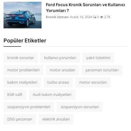
Ford Focus Kronik Sorunları ve Kullanıcı
Yorumları ?
Kronik Uzmanı
Aralık 16, 2024
0
2.7K
Popüler Etiketler
kronik sorunlar
kullanıcı yorumları
yakıt tüketimi
motor problemleri
motor arızaları
şanzıman sorunları
bakım maliyetleri
turbo arızası
motor sorunları
EGR valfi
Audi bakım maliyetleri
süspansiyon problemleri
süspansiyon sorunları
DSG şanzıman
elektrik arızaları