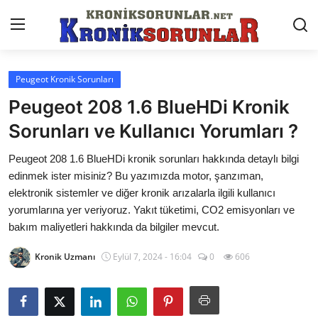
Peugeot Kronik Sorunları
Anasayfa
Peugeot 208 1.6 BlueHDi Kronik
Markalar
Sorunları ve Kullanıcı Yorumları ?
İletişim
Peugeot 208 1.6 BlueHDi kronik sorunları hakkında detaylı bilgi
edinmek ister misiniz? Bu yazımızda motor, şanzıman,
Trafik & Cezalar
elektronik sistemler ve diğer kronik arızalarla ilgili kullanıcı
yorumlarına yer veriyoruz. Yakıt tüketimi, CO2 emisyonları ve
Sigorta & Kasko
bakım maliyetleri hakkında da bilgiler mevcut.
Vergi & ÖTV & MTV
Kronik Uzmanı
Eylül 7, 2024 - 16:04
0
606
Muayene & Ruhsat
Sorgulamalar