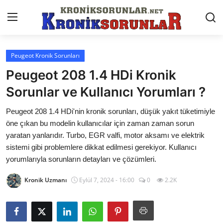
Peugeot Kronik Sorunları
Anasayfa
Peugeot 208 1.4 HDi Kronik
Markalar
Sorunlar ve Kullanıcı Yorumları ?
İletişim
Peugeot 208 1.4 HDi'nin kronik sorunları, düşük yakıt tüketimiyle
öne çıkan bu modelin kullanıcılar için zaman zaman sorun
Trafik & Cezalar
yaratan yanlarıdır. Turbo, EGR valfi, motor aksamı ve elektrik
sistemi gibi problemlere dikkat edilmesi gerekiyor. Kullanıcı
Sigorta & Kasko
yorumlarıyla sorunların detayları ve çözümleri.
Vergi & ÖTV & MTV
Kronik Uzmanı
Eylül 7, 2024 - 16:00
0
2.2K
Muayene & Ruhsat
Sorgulamalar