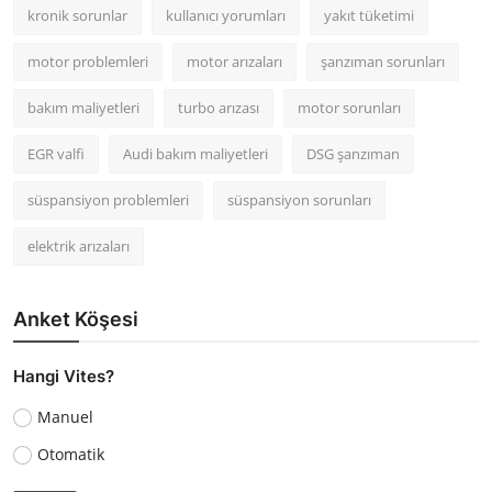
kronik sorunlar
kullanıcı yorumları
yakıt tüketimi
motor problemleri
motor arızaları
şanzıman sorunları
bakım maliyetleri
turbo arızası
motor sorunları
EGR valfi
Audi bakım maliyetleri
DSG şanzıman
süspansiyon problemleri
süspansiyon sorunları
elektrik arızaları
Anket Köşesi
Hangi Vites?
Manuel
Otomatik