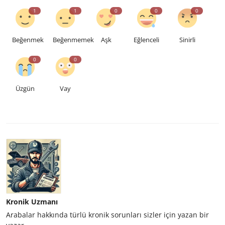
1
1
0
0
0
Beğenmek
Beğenmemek
Aşk
Eğlenceli
Sinirli
0
0
Üzgün
Vay
Kronik Uzmanı
Arabalar hakkında türlü kronik sorunları sizler için yazan bir