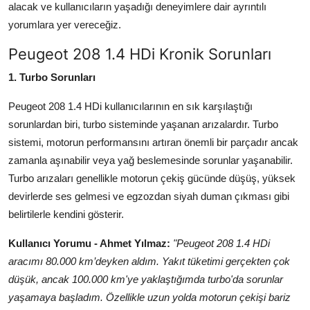
alacak ve kullanıcıların yaşadığı deneyimlere dair ayrıntılı
Aydınlatma & Görüş
yorumlara yer vereceğiz.
Şanzıman & Aktarma
Peugeot 208 1.4 HDi Kronik Sorunları
Dizel Sistemler
1. Turbo Sorunları
Peugeot 208 1.4 HDi kullanıcılarının en sık karşılaştığı
Multimedya & Elektronik
sorunlardan biri, turbo sisteminde yaşanan arızalardır. Turbo
sistemi, motorun performansını artıran önemli bir parçadır ancak
zamanla aşınabilir veya yağ beslemesinde sorunlar yaşanabilir.
Turbo arızaları genellikle motorun çekiş gücünde düşüş, yüksek
devirlerde ses gelmesi ve egzozdan siyah duman çıkması gibi
belirtilerle kendini gösterir.
Kullanıcı Yorumu - Ahmet Yılmaz:
"Peugeot 208 1.4 HDi
aracımı 80.000 km’deyken aldım. Yakıt tüketimi gerçekten çok
düşük, ancak 100.000 km'ye yaklaştığımda turbo'da sorunlar
yaşamaya başladım. Özellikle uzun yolda motorun çekişi bariz