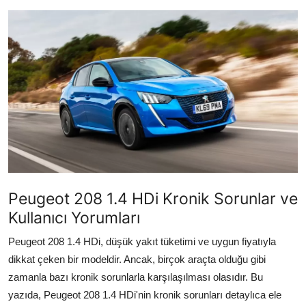
İkinci El & Alım-Satım
Bakım & Arıza Çözümleri
Elektrikli & Hibrit
Kiralama & Filo
Sürüş & Güvenlik
Lastik & Jant
Peugeot 208 1.4 HDi Kronik Sorunlar ve
Yağlar & Sıvılar
Kullanıcı Yorumları
LPG & Yakıt
Peugeot 208 1.4 HDi, düşük yakıt tüketimi ve uygun fiyatıyla
dikkat çeken bir modeldir. Ancak, birçok araçta olduğu gibi
Elektrik & Akü
zamanla bazı kronik sorunlarla karşılaşılması olasıdır. Bu
Klima & Konfor
yazıda, Peugeot 208 1.4 HDi'nin kronik sorunları detaylıca ele