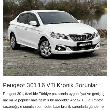
İkinci El & Alım-Satım
Bakım & Arıza Çözümleri
Elektrikli & Hibrit
Kiralama & Filo
Sürüş & Güvenlik
Lastik & Jant
Yağlar & Sıvılar
LPG & Yakıt
Peugeot 301 1.6 VTi Kronik Sorunlar
Peugeot 301, özellikle Türkiye pazarında uygun fiyat ve geniş iç
Elektrik & Akü
hacmi ile popüler hale gelmiş bir modeldir. Ancak 1.6 VTi motor
Klima & Konfor
seçeneğiyle sunulan bu model, bazı kronik sorunlarla gündeme