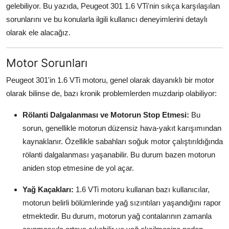
gelebiliyor. Bu yazıda, Peugeot 301 1.6 VTi'nin sıkça karşılaşılan
Aydınlatma & Görüş
sorunlarını ve bu konularla ilgili kullanıcı deneyimlerini detaylı
olarak ele alacağız.
Şanzıman & Aktarma
Dizel Sistemler
Motor Sorunları
Multimedya & Elektronik
Peugeot 301'in 1.6 VTi motoru, genel olarak dayanıklı bir motor
olarak bilinse de, bazı kronik problemlerden muzdarip olabiliyor:
Rölanti Dalgalanması ve Motorun Stop Etmesi:
Bu
sorun, genellikle motorun düzensiz hava-yakıt karışımından
kaynaklanır. Özellikle sabahları soğuk motor çalıştırıldığında
rölanti dalgalanması yaşanabilir. Bu durum bazen motorun
aniden stop etmesine de yol açar.
Yağ Kaçakları:
1.6 VTi motoru kullanan bazı kullanıcılar,
motorun belirli bölümlerinde yağ sızıntıları yaşandığını rapor
etmektedir. Bu durum, motorun yağ contalarının zamanla