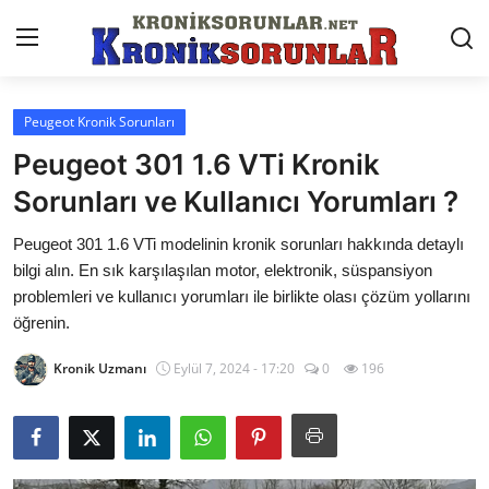
Peugeot Kronik Sorunları
Anasayfa
Peugeot 301 1.6 VTi Kronik
Markalar
Sorunları ve Kullanıcı Yorumları ?
İletişim
Peugeot 301 1.6 VTi modelinin kronik sorunları hakkında detaylı
bilgi alın. En sık karşılaşılan motor, elektronik, süspansiyon
Trafik & Cezalar
problemleri ve kullanıcı yorumları ile birlikte olası çözüm yollarını
öğrenin.
Sigorta & Kasko
Kronik Uzmanı
Eylül 7, 2024 - 17:20
0
196
Vergi & ÖTV & MTV
Muayene & Ruhsat
Sorgulamalar