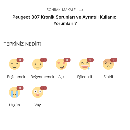
SONRAKI MAKALE
Peugeot 307 Kronik Sorunları ve Ayrıntılı Kullanıcı
Yorumları ?
TEPKINIZ NEDIR?
0
0
0
0
0
Beğenmek
Beğenmemek
Aşk
Eğlenceli
Sinirli
0
0
Üzgün
Vay