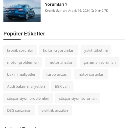
Yorumları ?
Kronik Uzmanı
Aralık 16, 2024
0
2.7K
Popüler Etiketler
kronik sorunlar
kullanıcı yorumları
yakıt tüketimi
motor problemleri
motor arızaları
şanzıman sorunları
bakım maliyetleri
turbo arızası
motor sorunları
Audi bakım maliyetleri
EGR valfi
süspansiyon problemleri
süspansiyon sorunları
DSG şanzıman
elektrik arızaları