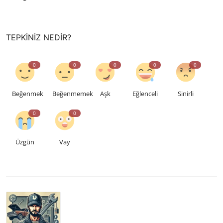
TEPKINIZ NEDIR?
0
0
0
0
0
Beğenmek
Beğenmemek
Aşk
Eğlenceli
Sinirli
0
0
Üzgün
Vay