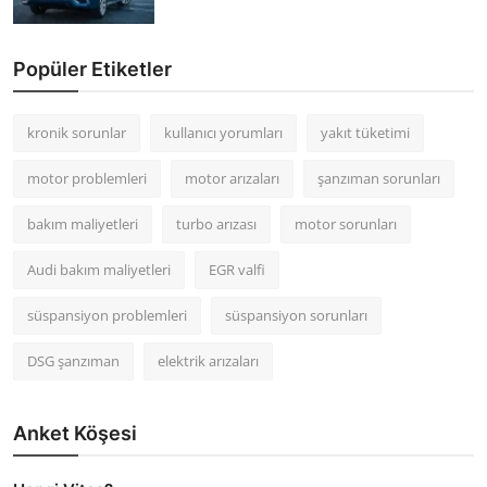
Popüler Etiketler
kronik sorunlar
kullanıcı yorumları
yakıt tüketimi
motor problemleri
motor arızaları
şanzıman sorunları
bakım maliyetleri
turbo arızası
motor sorunları
Audi bakım maliyetleri
EGR valfi
süspansiyon problemleri
süspansiyon sorunları
DSG şanzıman
elektrik arızaları
Anket Köşesi