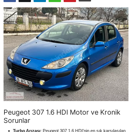
İkinci El & Alım-Satım
Bakım & Arıza Çözümleri
Elektrikli & Hibrit
Kiralama & Filo
Sürüş & Güvenlik
Lastik & Jant
Yağlar & Sıvılar
LPG & Yakıt
Peugeot 307 1.6 HDI Motor ve Kronik
Elektrik & Akü
Sorunlar
Klima & Konfor
Turbo Arızası
: Peugeot 307 1.6 HDI’nin en sık karşılaşılan