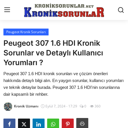
Peugeot Kronik Sorunları
Anasayfa
Peugeot 307 1.6 HDI Kronik
Markalar
Sorunlar ve Detaylı Kullanıcı
Yorumları ?
İletişim
Peugeot 307 1.6 HDI kronik sorunları ve çözüm önerileri
Trafik & Cezalar
hakkında detaylı bilgi alın. En yaygın sorunlar, kullanıcı yorumları
Sigorta & Kasko
ve teknik detaylar burada. Peugeot 307 1.6 HDI'nin sorunlarına
dair kapsamlı bir rehber.
Vergi & ÖTV & MTV
Kronik Uzmanı
Eylül 7, 2024 - 17:29
0
360
Muayene & Ruhsat
Sorgulamalar