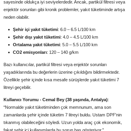
sayesinde oldukça iyi seviyelerdedir. Ancak, partikül filtresi veya
enjektör sorunları gibi kronik problemler, yakıt tüketiminde artışa
neden olabilir.
Şehir içi yakıt tüketimi
: 6.0 – 6.5 L/100 km
Şehir dışı yakıt tüketimi
: 4.0 – 4.5 L/100 km
Ortalama yakıt tüketimi
: 5.0 – 5.5 L/100 km
CO2 emisyonları
: 120 – 140 g/km
Bazı kullanıcılar, partikül filtresi veya enjektör sorunları
yaşadıklarında bu değerlerin üzerine çıkıldığını bildirmektedir.
Özellikle şehir içinde kısa mesafe sürüşlerde yakıt tüketimi 7
litreyi geçebilir.
Kullanıcı Yorumu - Cemal Bey (38 yaşında, Antalya)
:
“Normalde yakıt tüketiminden çok memnunum, ama son
zamanlarda şehir içinde tüketim 7 litreyi buldu. Ustam DPF’nin
tıkanmış olabileceğini söyledi. Uzun yolda araç çok ekonomik,
fakat şehir içi kullanımlarda bu sorun baş gösteriyor.”