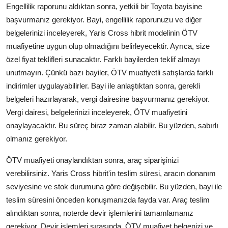
Engellilik raporunu aldıktan sonra, yetkili bir Toyota bayisine
başvurmanız gerekiyor. Bayi, engellilik raporunuzu ve diğer
belgelerinizi inceleyerek, Yaris Cross hibrit modelinin ÖTV
muafiyetine uygun olup olmadığını belirleyecektir. Ayrıca, size
özel fiyat teklifleri sunacaktır. Farklı bayilerden teklif almayı
unutmayın. Çünkü bazı bayiler, ÖTV muafiyetli satışlarda farklı
indirimler uygulayabilirler. Bayi ile anlaştıktan sonra, gerekli
belgeleri hazırlayarak, vergi dairesine başvurmanız gerekiyor.
Vergi dairesi, belgelerinizi inceleyerek, ÖTV muafiyetini
onaylayacaktır. Bu süreç biraz zaman alabilir. Bu yüzden, sabırlı
olmanız gerekiyor.
ÖTV muafiyeti onaylandıktan sonra, araç siparişinizi
verebilirsiniz. Yaris Cross hibrit'in teslim süresi, aracın donanım
seviyesine ve stok durumuna göre değişebilir. Bu yüzden, bayi ile
teslim süresini önceden konuşmanızda fayda var. Araç teslim
alındıktan sonra, noterde devir işlemlerini tamamlamanız
gerekiyor. Devir işlemleri sırasında, ÖTV muafiyet belgenizi ve