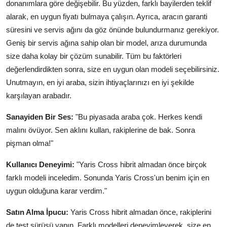
donanımlara göre değişebilir. Bu yüzden, farklı bayilerden teklif
alarak, en uygun fiyatı bulmaya çalışın. Ayrıca, aracın garanti
süresini ve servis ağını da göz önünde bulundurmanız gerekiyor.
Geniş bir servis ağına sahip olan bir model, arıza durumunda
size daha kolay bir çözüm sunabilir. Tüm bu faktörleri
değerlendirdikten sonra, size en uygun olan modeli seçebilirsiniz.
Unutmayın, en iyi araba, sizin ihtiyaçlarınızı en iyi şekilde
karşılayan arabadır.
Sanayiden Bir Ses:
"Bu piyasada araba çok. Herkes kendi
malını övüyor. Sen aklını kullan, rakiplerine de bak. Sonra
pişman olma!"
Kullanıcı Deneyimi:
"Yaris Cross hibrit almadan önce birçok
farklı modeli inceledim. Sonunda Yaris Cross'un benim için en
uygun olduğuna karar verdim."
Satın Alma İpucu:
Yaris Cross hibrit almadan önce, rakiplerini
de test sürüşü yapın. Farklı modelleri deneyimleyerek, size en