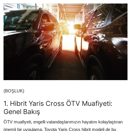
İkinci El & Alım-Satım
Bakım & Arıza Çözümleri
Elektrikli & Hibrit
Kiralama & Filo
Sürüş & Güvenlik
Lastik & Jant
Yağlar & Sıvılar
(BOŞLUK)
LPG & Yakıt
1. Hibrit Yaris Cross ÖTV Muafiyeti:
Genel Bakış
Elektrik & Akü
ÖTV muafiyeti, engelli vatandaşlarımızın hayatını kolaylaştıran
Klima & Konfor
önemli bir uygulama. Toyota Yaris Cross hibrit modeli de bu