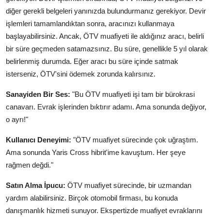
diğer gerekli belgeleri yanınızda bulundurmanız gerekiyor. Devir
işlemleri tamamlandıktan sonra, aracınızı kullanmaya
başlayabilirsiniz. Ancak, ÖTV muafiyeti ile aldığınız aracı, belirli
bir süre geçmeden satamazsınız. Bu süre, genellikle 5 yıl olarak
belirlenmiş durumda. Eğer aracı bu süre içinde satmak
isterseniz, ÖTV'sini ödemek zorunda kalırsınız.
Sanayiden Bir Ses:
"Bu ÖTV muafiyeti işi tam bir bürokrasi
canavarı. Evrak işlerinden bıktırır adamı. Ama sonunda değiyor,
o ayrı!"
Kullanıcı Deneyimi:
"ÖTV muafiyet sürecinde çok uğraştım.
Ama sonunda Yaris Cross hibrit'ime kavuştum. Her şeye
rağmen değdi."
Satın Alma İpucu:
ÖTV muafiyet sürecinde, bir uzmandan
yardım alabilirsiniz. Birçok otomobil firması, bu konuda
danışmanlık hizmeti sunuyor. Ekspertizde muafiyet evraklarını