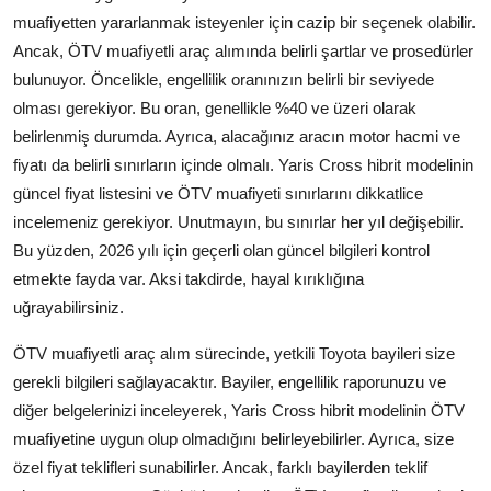
muafiyetten yararlanmak isteyenler için cazip bir seçenek olabilir.
Aydınlatma & Görüş
Ancak, ÖTV muafiyetli araç alımında belirli şartlar ve prosedürler
Şanzıman & Aktarma
bulunuyor. Öncelikle, engellilik oranınızın belirli bir seviyede
olması gerekiyor. Bu oran, genellikle %40 ve üzeri olarak
Dizel Sistemler
belirlenmiş durumda. Ayrıca, alacağınız aracın motor hacmi ve
fiyatı da belirli sınırların içinde olmalı. Yaris Cross hibrit modelinin
Multimedya & Elektronik
güncel fiyat listesini ve ÖTV muafiyeti sınırlarını dikkatlice
incelemeniz gerekiyor. Unutmayın, bu sınırlar her yıl değişebilir.
Bu yüzden, 2026 yılı için geçerli olan güncel bilgileri kontrol
etmekte fayda var. Aksi takdirde, hayal kırıklığına
uğrayabilirsiniz.
ÖTV muafiyetli araç alım sürecinde, yetkili Toyota bayileri size
gerekli bilgileri sağlayacaktır. Bayiler, engellilik raporunuzu ve
diğer belgelerinizi inceleyerek, Yaris Cross hibrit modelinin ÖTV
muafiyetine uygun olup olmadığını belirleyebilirler. Ayrıca, size
özel fiyat teklifleri sunabilirler. Ancak, farklı bayilerden teklif