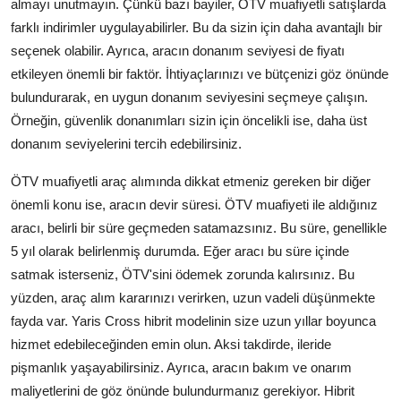
almayı unutmayın. Çünkü bazı bayiler, ÖTV muafiyetli satışlarda
farklı indirimler uygulayabilirler. Bu da sizin için daha avantajlı bir
seçenek olabilir. Ayrıca, aracın donanım seviyesi de fiyatı
etkileyen önemli bir faktör. İhtiyaçlarınızı ve bütçenizi göz önünde
bulundurarak, en uygun donanım seviyesini seçmeye çalışın.
Örneğin, güvenlik donanımları sizin için öncelikli ise, daha üst
donanım seviyelerini tercih edebilirsiniz.
ÖTV muafiyetli araç alımında dikkat etmeniz gereken bir diğer
önemli konu ise, aracın devir süresi. ÖTV muafiyeti ile aldığınız
aracı, belirli bir süre geçmeden satamazsınız. Bu süre, genellikle
5 yıl olarak belirlenmiş durumda. Eğer aracı bu süre içinde
satmak isterseniz, ÖTV'sini ödemek zorunda kalırsınız. Bu
yüzden, araç alım kararınızı verirken, uzun vadeli düşünmekte
fayda var. Yaris Cross hibrit modelinin size uzun yıllar boyunca
hizmet edebileceğinden emin olun. Aksi takdirde, ileride
pişmanlık yaşayabilirsiniz. Ayrıca, aracın bakım ve onarım
maliyetlerini de göz önünde bulundurmanız gerekiyor. Hibrit