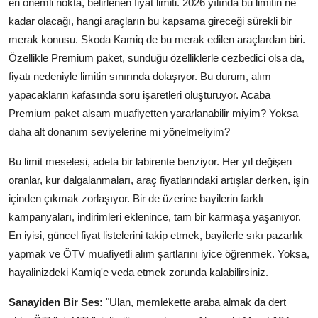
en önemli nokta, belirlenen fiyat limiti. 2026 yılında bu limitin ne
Aydınlatma & Görüş
kadar olacağı, hangi araçların bu kapsama gireceği sürekli bir
merak konusu. Skoda Kamiq de bu merak edilen araçlardan biri.
Şanzıman & Aktarma
Özellikle Premium paket, sunduğu özelliklerle cezbedici olsa da,
fiyatı nedeniyle limitin sınırında dolaşıyor. Bu durum, alım
Dizel Sistemler
yapacakların kafasında soru işaretleri oluşturuyor. Acaba
Multimedya & Elektronik
Premium paket alsam muafiyetten yararlanabilir miyim? Yoksa
daha alt donanım seviyelerine mi yönelmeliyim?
Bu limit meselesi, adeta bir labirente benziyor. Her yıl değişen
oranlar, kur dalgalanmaları, araç fiyatlarındaki artışlar derken, işin
içinden çıkmak zorlaşıyor. Bir de üzerine bayilerin farklı
kampanyaları, indirimleri eklenince, tam bir karmaşa yaşanıyor.
En iyisi, güncel fiyat listelerini takip etmek, bayilerle sıkı pazarlık
yapmak ve ÖTV muafiyetli alım şartlarını iyice öğrenmek. Yoksa,
hayalinizdeki Kamiq'e veda etmek zorunda kalabilirsiniz.
Sanayiden Bir Ses:
"Ulan, memlekette araba almak da dert