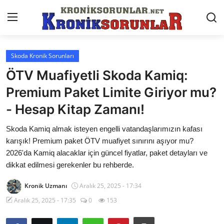
Skoda Kronik Sorunları
Anasayfa
ÖTV Muafiyetli Skoda Kamiq:
Markalar
Premium Paket Limite Giriyor mu?
- Hesap Kitap Zamanı!
İletişim
Skoda Kamiq almak isteyen engelli vatandaşlarımızın kafası
Trafik & Cezalar
karışık! Premium paket ÖTV muafiyet sınırını aşıyor mu?
Sigorta & Kasko
2026'da Kamiq alacaklar için güncel fiyatlar, paket detayları ve
dikkat edilmesi gerekenler bu rehberde.
Vergi & ÖTV & MTV
Kronik Uzmanı
Aralık 25, 2025 - 17:34
Muayene & Ruhsat
Aralık 25, 2025 - 17:35
0
153
Sorgulamalar