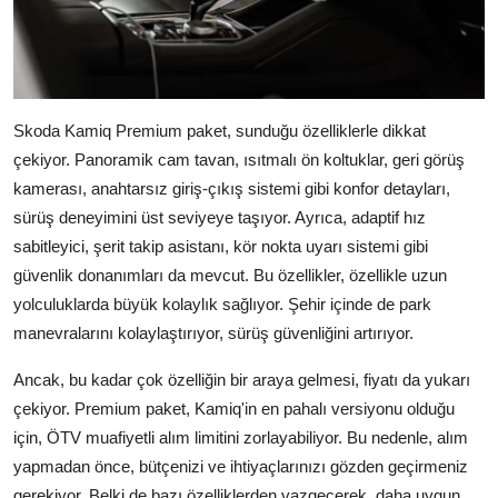
Skoda Kamiq Premium paket, sunduğu özelliklerle dikkat
çekiyor. Panoramik cam tavan, ısıtmalı ön koltuklar, geri görüş
kamerası, anahtarsız giriş-çıkış sistemi gibi konfor detayları,
sürüş deneyimini üst seviyeye taşıyor. Ayrıca, adaptif hız
sabitleyici, şerit takip asistanı, kör nokta uyarı sistemi gibi
güvenlik donanımları da mevcut. Bu özellikler, özellikle uzun
yolculuklarda büyük kolaylık sağlıyor. Şehir içinde de park
manevralarını kolaylaştırıyor, sürüş güvenliğini artırıyor.
Ancak, bu kadar çok özelliğin bir araya gelmesi, fiyatı da yukarı
çekiyor. Premium paket, Kamiq'in en pahalı versiyonu olduğu
için, ÖTV muafiyetli alım limitini zorlayabiliyor. Bu nedenle, alım
yapmadan önce, bütçenizi ve ihtiyaçlarınızı gözden geçirmeniz
gerekiyor. Belki de bazı özelliklerden vazgeçerek, daha uygun