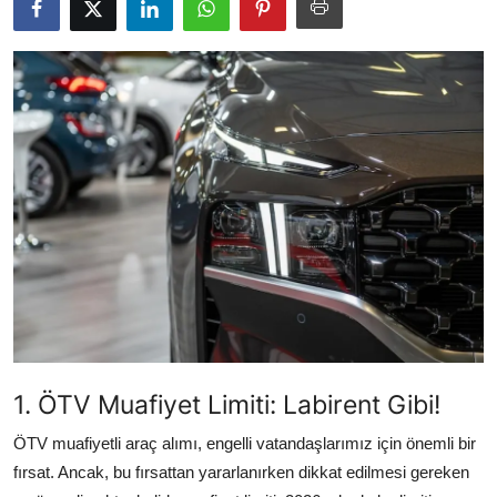
İkinci El & Alım-Satım
Bakım & Arıza Çözümleri
Elektrikli & Hibrit
Kiralama & Filo
Sürüş & Güvenlik
Lastik & Jant
Yağlar & Sıvılar
LPG & Yakıt
1. ÖTV Muafiyet Limiti: Labirent Gibi!
Elektrik & Akü
ÖTV muafiyetli araç alımı, engelli vatandaşlarımız için önemli bir
Klima & Konfor
fırsat. Ancak, bu fırsattan yararlanırken dikkat edilmesi gereken