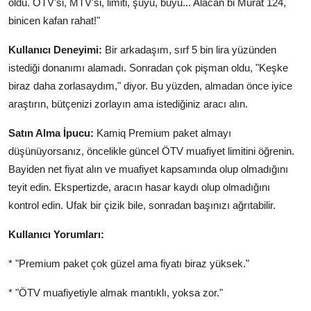
oldu. ÖTV'si, MTV'si, limiti, şuyu, buyu... Alacan bi Murat 124,
binicen kafan rahat!"
Kullanıcı Deneyimi:
Bir arkadaşım, sırf 5 bin lira yüzünden
istediği donanımı alamadı. Sonradan çok pişman oldu, "Keşke
biraz daha zorlasaydım," diyor. Bu yüzden, almadan önce iyice
araştırın, bütçenizi zorlayın ama istediğiniz aracı alın.
Satın Alma İpucu:
Kamiq Premium paket almayı
düşünüyorsanız, öncelikle güncel ÖTV muafiyet limitini öğrenin.
Bayiden net fiyat alın ve muafiyet kapsamında olup olmadığını
teyit edin. Ekspertizde, aracın hasar kaydı olup olmadığını
kontrol edin. Ufak bir çizik bile, sonradan başınızı ağrıtabilir.
Kullanıcı Yorumları:
* "Premium paket çok güzel ama fiyatı biraz yüksek."
* "ÖTV muafiyetiyle almak mantıklı, yoksa zor."