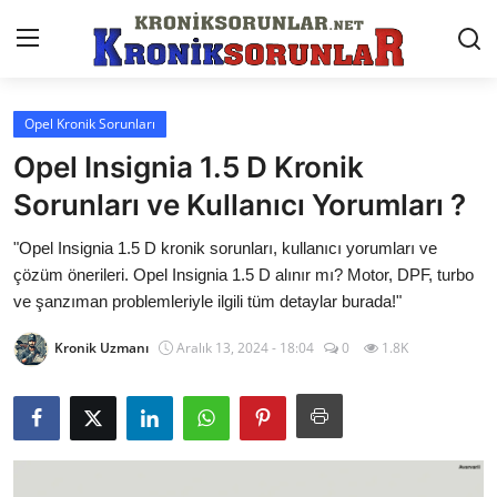
Opel Kronik Sorunları
Anasayfa
Opel Insignia 1.5 D Kronik
Markalar
Sorunları ve Kullanıcı Yorumları ?
İletişim
"Opel Insignia 1.5 D kronik sorunları, kullanıcı yorumları ve
çözüm önerileri. Opel Insignia 1.5 D alınır mı? Motor, DPF, turbo
Trafik & Cezalar
ve şanzıman problemleriyle ilgili tüm detaylar burada!"
Sigorta & Kasko
Kronik Uzmanı
Aralık 13, 2024 - 18:04
0
1.8K
Vergi & ÖTV & MTV
Muayene & Ruhsat
Sorgulamalar