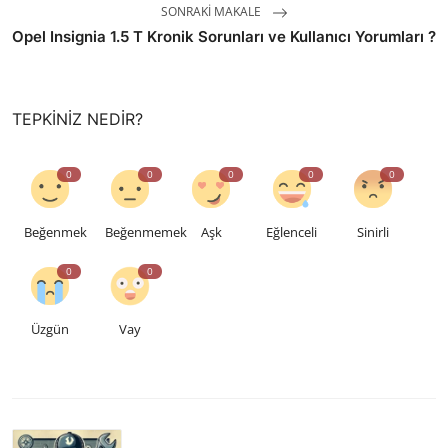
SONRAKI MAKALE
Opel Insignia 1.5 T Kronik Sorunları ve Kullanıcı Yorumları ?
TEPKINIZ NEDIR?
0
0
0
0
0
Beğenmek
Beğenmemek
Aşk
Eğlenceli
Sinirli
0
0
Üzgün
Vay