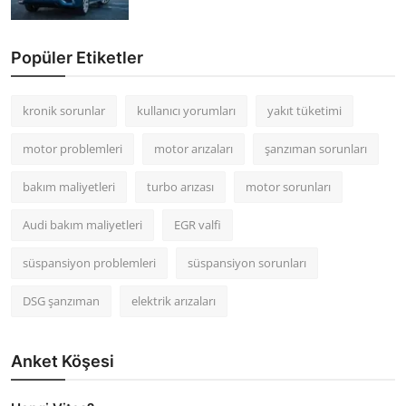
Popüler Etiketler
kronik sorunlar
kullanıcı yorumları
yakıt tüketimi
motor problemleri
motor arızaları
şanzıman sorunları
bakım maliyetleri
turbo arızası
motor sorunları
Audi bakım maliyetleri
EGR valfi
süspansiyon problemleri
süspansiyon sorunları
DSG şanzıman
elektrik arızaları
Anket Köşesi