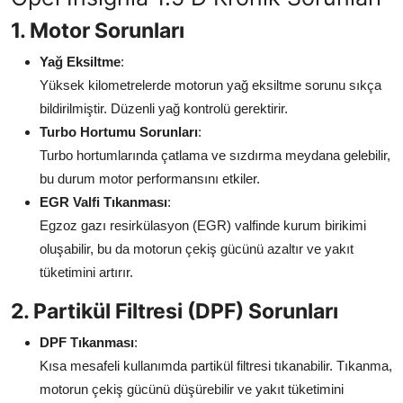
Aydınlatma & Görüş
1. Motor Sorunları
Şanzıman & Aktarma
Yağ Eksiltme
:
Yüksek kilometrelerde motorun yağ eksiltme sorunu sıkça
Dizel Sistemler
bildirilmiştir. Düzenli yağ kontrolü gerektirir.
Turbo Hortumu Sorunları
:
Multimedya & Elektronik
Turbo hortumlarında çatlama ve sızdırma meydana gelebilir,
bu durum motor performansını etkiler.
EGR Valfi Tıkanması
:
Egzoz gazı resirkülasyon (EGR) valfinde kurum birikimi
oluşabilir, bu da motorun çekiş gücünü azaltır ve yakıt
tüketimini artırır.
2. Partikül Filtresi (DPF) Sorunları
DPF Tıkanması
:
Kısa mesafeli kullanımda partikül filtresi tıkanabilir. Tıkanma,
motorun çekiş gücünü düşürebilir ve yakıt tüketimini