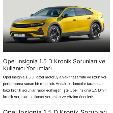
İkinci El & Alım-Satım
Bakım & Arıza Çözümleri
Elektrikli & Hibrit
Kiralama & Filo
Sürüş & Güvenlik
Opel Insignia 1.5 D Kronik Sorunları ve
Lastik & Jant
Kullanıcı Yorumları
Yağlar & Sıvılar
Opel Insignia 1.5 D, dizel motoruyla yakıt tasarrufu ve uzun yol
performansı sunan bir modeldir. Ancak, kullanıcılar tarafından
LPG & Yakıt
bazı kronik sorunlar rapor edilmiştir. İşte Opel Insignia 1.5 D’nin
Elektrik & Akü
kronik sorunları, kullanıcı yorumları ve çözüm önerileri:
Klima & Konfor
Opel Insignia 1.5 D Kronik Sorunları