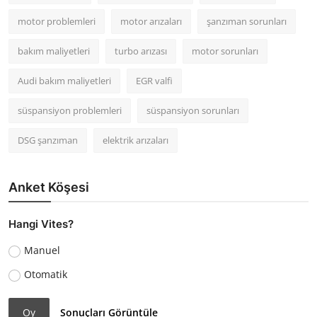
motor problemleri
motor arızaları
şanzıman sorunları
bakım maliyetleri
turbo arızası
motor sorunları
Audi bakım maliyetleri
EGR valfi
süspansiyon problemleri
süspansiyon sorunları
DSG şanzıman
elektrik arızaları
Anket Köşesi
Hangi Vites?
Manuel
Otomatik
Oy
Sonuçları Görüntüle