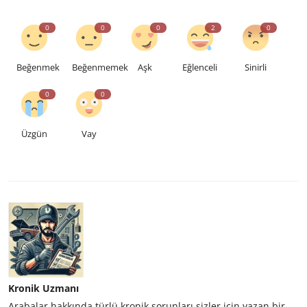
0
0
0
2
0
Beğenmek
Beğenmemek
Aşk
Eğlenceli
Sinirli
0
0
Üzgün
Vay
Kronik Uzmanı
Arabalar hakkında türlü kronik sorunları sizler için yazan bir