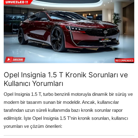
İkinci El & Alım-Satım
Bakım & Arıza Çözümleri
Elektrikli & Hibrit
Kiralama & Filo
Sürüş & Güvenlik
Opel Insignia 1.5 T Kronik Sorunları ve
Lastik & Jant
Kullanıcı Yorumları
Yağlar & Sıvılar
Opel Insignia 1.5 T, turbo benzinli motoruyla dinamik bir sürüş ve
modern bir tasarım sunan bir modeldir. Ancak, kullanıcılar
LPG & Yakıt
tarafından uzun süreli kullanımda bazı kronik sorunlar rapor
Elektrik & Akü
edilmiştir. İşte Opel Insignia 1.5 T’nin kronik sorunları, kullanıcı
yorumları ve çözüm önerileri:
Klima & Konfor