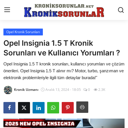
Opel Kronik Sorunları
Anasayfa
Opel Insignia 1.5 T Kronik
Markalar
Sorunları ve Kullanıcı Yorumları ?
İletişim
Opel Insignia 1.5 T kronik sorunları, kullanıcı yorumları ve çözüm
önerileri. Opel Insignia 1.5 T alınır mı? Motor, turbo, şanzıman ve
Trafik & Cezalar
elektronik problemleriyle ilgili tüm detaylar burada!"
Sigorta & Kasko
Kronik Uzmanı
Aralık 13, 2024 - 18:05
0
2.3K
Vergi & ÖTV & MTV
Muayene & Ruhsat
Sorgulamalar