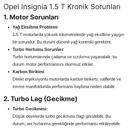
Opel Insignia 1.5 T Kronik Sorunları
Aydınlatma & Görüş
1. Motor Sorunları
Şanzıman & Aktarma
Yağ Eksiltme Problemi
:
Dizel Sistemler
1.5 T motorlarda yüksek kilometrelerde yağ eksiltme yaygın
bir sorundur. Bu durum düzenli yağ kontrolü gerektirir.
Multimedya & Elektronik
Turbo Hortumu Sorunları
:
Turbo hortumlarında çatlama ve sızdırma yaşanabilir, bu
durum motor performansını olumsuz etkiler.
Karbon Birikimi
:
Direkt enjeksiyonlu motorlarda karbon birikimi, valflerde ve
emme manifoldunda performans kaybına neden olabilir.
2. Turbo Lag (Gecikme)
Turbo Gecikmesi
:
Düşük devirlerde turbo gecikmesi (lag) görülebilir. Bu
durum, ani hızlanma gerektiğinde performansı etkileyebilir.