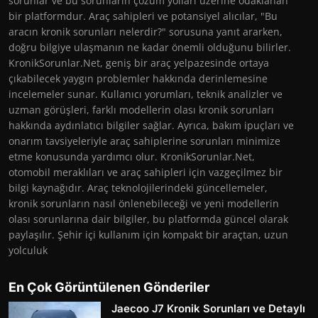
sorunlar ve bu sorunların çözüm yolları üzerine odaklanan
bir platformdur. Araç sahipleri ve potansiyel alıcılar, "Bu
aracın kronik sorunları nelerdir?" sorusuna yanıt ararken,
doğru bilgiye ulaşmanın ne kadar önemli olduğunu bilirler.
KronikSorunlar.Net, geniş bir araç yelpazesinde ortaya
çıkabilecek yaygın problemler hakkında derinlemesine
incelemeler sunar. Kullanıcı yorumları, teknik analizler ve
uzman görüşleri, farklı modellerin olası kronik sorunları
hakkında aydınlatıcı bilgiler sağlar. Ayrıca, bakım ipuçları ve
onarım tavsiyeleriyle araç sahiplerine sorunları minimize
etme konusunda yardımcı olur. KronikSorunlar.Net,
otomobil meraklıları ve araç sahipleri için vazgeçilmez bir
bilgi kaynağıdır. Araç teknolojilerindeki güncellemeler,
kronik sorunların nasıl önlenebileceği ve yeni modellerin
olası sorunlarına dair bilgiler, bu platformda güncel olarak
paylaşılır. Şehir içi kullanım için kompakt bir araçtan, uzun
yolculuk
En Çok Görüntülenen Gönderiler
Jaecoo J7 Kronik Sorunları ve Detaylı