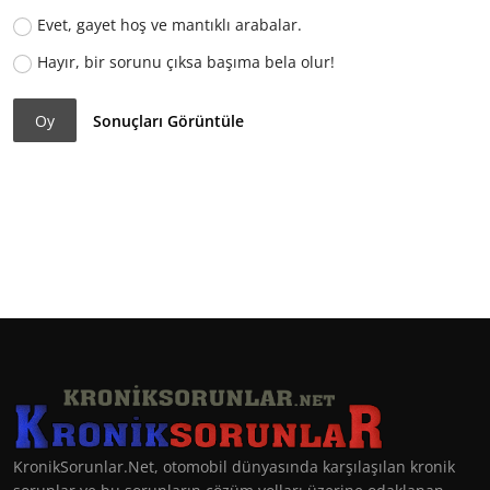
Evet, gayet hoş ve mantıklı arabalar.
Hayır, bir sorunu çıksa başıma bela olur!
Oy
Sonuçları Görüntüle
KronikSorunlar.Net, otomobil dünyasında karşılaşılan kronik