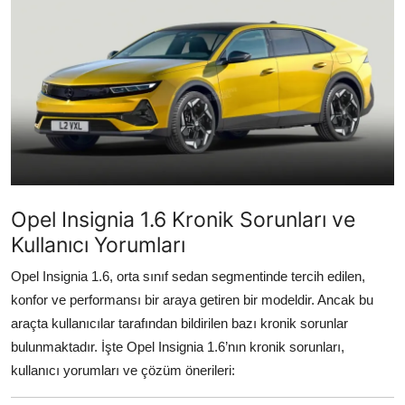
İkinci El & Alım-Satım
Bakım & Arıza Çözümleri
Elektrikli & Hibrit
Kiralama & Filo
Sürüş & Güvenlik
Opel Insignia 1.6 Kronik Sorunları ve
Lastik & Jant
Kullanıcı Yorumları
Yağlar & Sıvılar
Opel Insignia 1.6, orta sınıf sedan segmentinde tercih edilen,
konfor ve performansı bir araya getiren bir modeldir. Ancak bu
LPG & Yakıt
araçta kullanıcılar tarafından bildirilen bazı kronik sorunlar
Elektrik & Akü
bulunmaktadır. İşte Opel Insignia 1.6’nın kronik sorunları,
kullanıcı yorumları ve çözüm önerileri:
Klima & Konfor