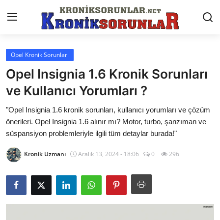
Opel Kronik Sorunları
Anasayfa
Opel Insignia 1.6 Kronik Sorunları
Markalar
ve Kullanıcı Yorumları ?
İletişim
"Opel Insignia 1.6 kronik sorunları, kullanıcı yorumları ve çözüm
önerileri. Opel Insignia 1.6 alınır mı? Motor, turbo, şanzıman ve
Trafik & Cezalar
süspansiyon problemleriyle ilgili tüm detaylar burada!"
Sigorta & Kasko
Kronik Uzmanı
Aralık 13, 2024 - 18:06
0
296
Vergi & ÖTV & MTV
Muayene & Ruhsat
Sorgulamalar