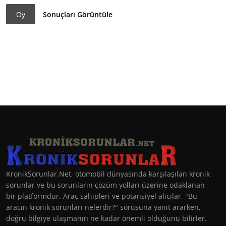
Oy
Sonuçları Görüntüle
KronikSorunlar.Net, otomobil dünyasında karşılaşılan kronik
sorunlar ve bu sorunların çözüm yolları üzerine odaklanan
bir platformdur. Araç sahipleri ve potansiyel alıcılar, "Bu
aracın kronik sorunları nelerdir?" sorusuna yanıt ararken,
doğru bilgiye ulaşmanın ne kadar önemli olduğunu bilirler.