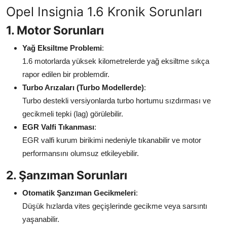
Opel Insignia 1.6 Kronik Sorunları
Aydınlatma & Görüş
1. Motor Sorunları
Şanzıman & Aktarma
Yağ Eksiltme Problemi
:
Dizel Sistemler
1.6 motorlarda yüksek kilometrelerde yağ eksiltme sıkça
rapor edilen bir problemdir.
Multimedya & Elektronik
Turbo Arızaları (Turbo Modellerde)
:
Turbo destekli versiyonlarda turbo hortumu sızdırması ve
gecikmeli tepki (lag) görülebilir.
EGR Valfi Tıkanması
:
EGR valfi kurum birikimi nedeniyle tıkanabilir ve motor
performansını olumsuz etkileyebilir.
2. Şanzıman Sorunları
Otomatik Şanzıman Gecikmeleri
:
Düşük hızlarda vites geçişlerinde gecikme veya sarsıntı
yaşanabilir.