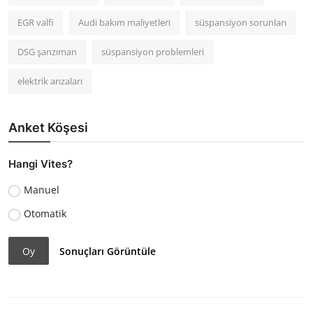
EGR valfi
Audi bakım maliyetleri
süspansiyon sorunları
DSG şanzıman
süspansiyon problemleri
elektrik arızaları
Anket Köşesi
Hangi Vites?
Manuel
Otomatik
Oy
Sonuçları Görüntüle