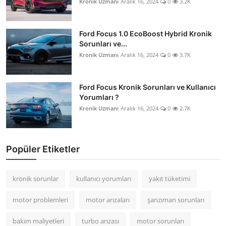
Kronik Uzmanı
Aralık 16, 2024
0
3.2K
Ford Focus 1.0 EcoBoost Hybrid Kronik
Sorunları ve...
Kronik Uzmanı
Aralık 16, 2024
0
3.7K
Ford Focus Kronik Sorunları ve Kullanıcı
Yorumları ?
Kronik Uzmanı
Aralık 16, 2024
0
2.7K
Popüler Etiketler
kronik sorunlar
kullanıcı yorumları
yakıt tüketimi
motor problemleri
motor arızaları
şanzıman sorunları
bakım maliyetleri
turbo arızası
motor sorunları