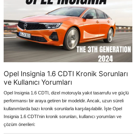
İkinci El & Alım-Satım
Bakım & Arıza Çözümleri
Elektrikli & Hibrit
Kiralama & Filo
Sürüş & Güvenlik
Opel Insignia 1.6 CDTI Kronik Sorunları
Lastik & Jant
ve Kullanıcı Yorumları
Yağlar & Sıvılar
Opel Insignia 1.6 CDTI, dizel motoruyla yakıt tasarrufu ve güçlü
performansı bir araya getiren bir modeldir. Ancak, uzun süreli
LPG & Yakıt
kullanımlarda bazı kronik sorunlarla karşılaşılabilir. İşte Opel
Elektrik & Akü
Insignia 1.6 CDTI’nin kronik sorunları, kullanıcı yorumları ve
çözüm önerileri:
Klima & Konfor