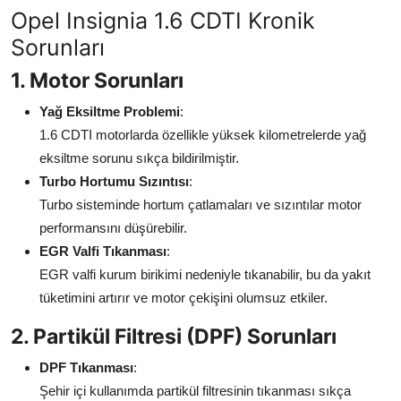
Opel Insignia 1.6 CDTI Kronik
Aydınlatma & Görüş
Sorunları
Şanzıman & Aktarma
1. Motor Sorunları
Dizel Sistemler
Yağ Eksiltme Problemi
:
1.6 CDTI motorlarda özellikle yüksek kilometrelerde yağ
Multimedya & Elektronik
eksiltme sorunu sıkça bildirilmiştir.
Turbo Hortumu Sızıntısı
:
Turbo sisteminde hortum çatlamaları ve sızıntılar motor
performansını düşürebilir.
EGR Valfi Tıkanması
:
EGR valfi kurum birikimi nedeniyle tıkanabilir, bu da yakıt
tüketimini artırır ve motor çekişini olumsuz etkiler.
2. Partikül Filtresi (DPF) Sorunları
DPF Tıkanması
:
Şehir içi kullanımda partikül filtresinin tıkanması sıkça