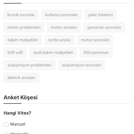
kronik sorunlar
kullanıcı yorumları
yakıt tüketimi
motor problemleri
motor arızaları
şanzıman sorunları
bakım maliyetleri
turbo arızası
motor sorunları
EGR valfi
Audi bakım maliyetleri
DSG şanzıman
süspansiyon problemleri
süspansiyon sorunları
elektrik arızaları
Anket Köşesi
Hangi Vites?
Manuel