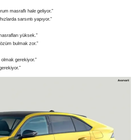
urum masraflı hale geliyor."
ızlarda sarsıntı yapıyor."
masrafları yüksek."
 çözüm bulmak zor."
i olmak gerekiyor."
gerekiyor."