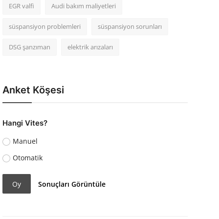
EGR valfi
Audi bakım maliyetleri
süspansiyon problemleri
süspansiyon sorunları
DSG şanzıman
elektrik arızaları
Anket Köşesi
Hangi Vites?
Manuel
Otomatik
Oy
Sonuçları Görüntüle