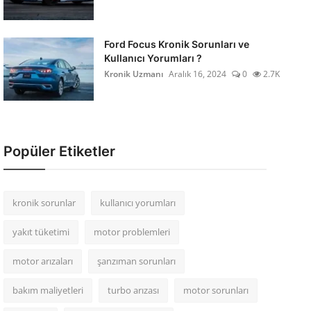
Ford Focus Kronik Sorunları ve
Kullanıcı Yorumları ?
Kronik Uzmanı
Aralık 16, 2024
0
2.7K
Popüler Etiketler
kronik sorunlar
kullanıcı yorumları
yakıt tüketimi
motor problemleri
motor arızaları
şanzıman sorunları
bakım maliyetleri
turbo arızası
motor sorunları