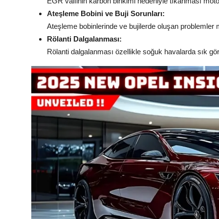
EGR valfinin karbon birikimi nedeniyle tıkanması motor 
Ateşleme Bobini ve Buji Sorunları:
Ateşleme bobinlerinde ve bujilerde oluşan problemler 
Rölanti Dalgalanması:
Rölanti dalgalanması özellikle soğuk havalarda sık görü