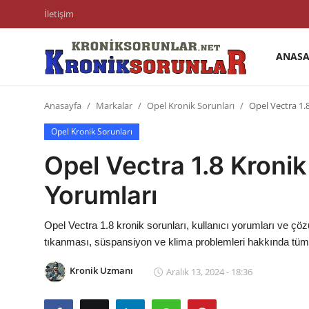
İletişim
ANASA
Anasayfa
Anasayfa
Markalar
Opel Kronik Sorunları
Opel Vectra 1.8
Markalar
Opel Kronik Sorunları
İletişim
Opel Vectra 1.8 Kronik 
Trafik & Cezalar
Yorumları
Sigorta & Kasko
Opel Vectra 1.8 kronik sorunları, kullanıcı yorumları ve çö
Vergi & ÖTV & MTV
tıkanması, süspansiyon ve klima problemleri hakkında tüm 
Muayene & Ruhsat
Kronik Uzmanı
Aralık 13, 2024 - 18:36
Sorgulamalar