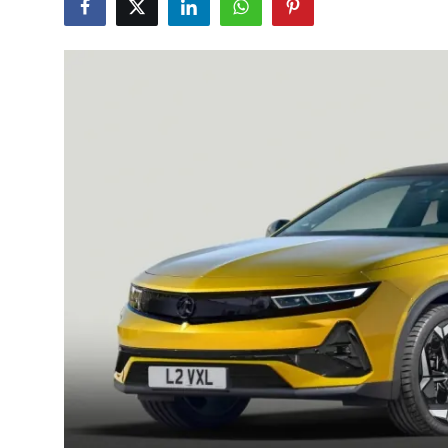
İkinci El & Alım-Satım
Bakım & Arıza Çözümleri
Elektrikli & Hibrit
Kiralama & Filo
Sürüş & Güvenlik
Lastik & Jant
Yağlar & Sıvılar
LPG & Yakıt
Elektrik & Akü
Klima & Konfor