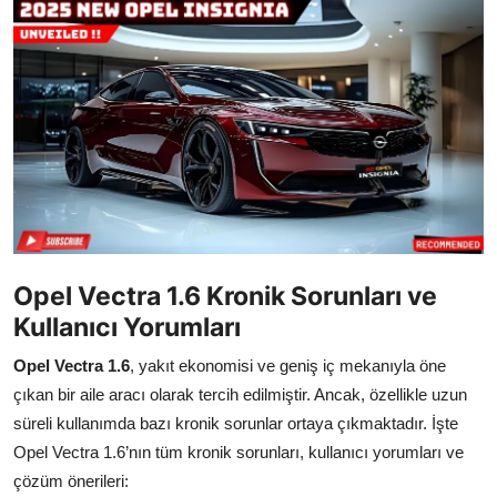
İkinci El & Alım-Satım
Bakım & Arıza Çözümleri
Elektrikli & Hibrit
Kiralama & Filo
Sürüş & Güvenlik
Lastik & Jant
Opel Vectra 1.6 Kronik Sorunları ve
Kullanıcı Yorumları
Yağlar & Sıvılar
Opel Vectra 1.6
, yakıt ekonomisi ve geniş iç mekanıyla öne
LPG & Yakıt
çıkan bir aile aracı olarak tercih edilmiştir. Ancak, özellikle uzun
süreli kullanımda bazı kronik sorunlar ortaya çıkmaktadır. İşte
Elektrik & Akü
Opel Vectra 1.6’nın tüm kronik sorunları, kullanıcı yorumları ve
Klima & Konfor
çözüm önerileri: