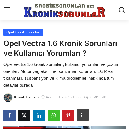
Opel Kronik Sorunları
Anasayfa
Opel Vectra 1.6 Kronik Sorunları
Markalar
ve Kullanıcı Yorumları ?
İletişim
Opel Vectra 1.6 kronik sorunları, kullanıcı yorumları ve çözüm
önerileri. Motor yağ eksiltme, şanzıman sorunları, EGR valfi
Trafik & Cezalar
tıkanması, süspansiyon ve klima problemleri hakkında tüm
detaylar burada!"
Sigorta & Kasko
Kronik Uzmanı
Aralık 13, 2024 - 18:33
0
1.4K
Vergi & ÖTV & MTV
Muayene & Ruhsat
Sorgulamalar