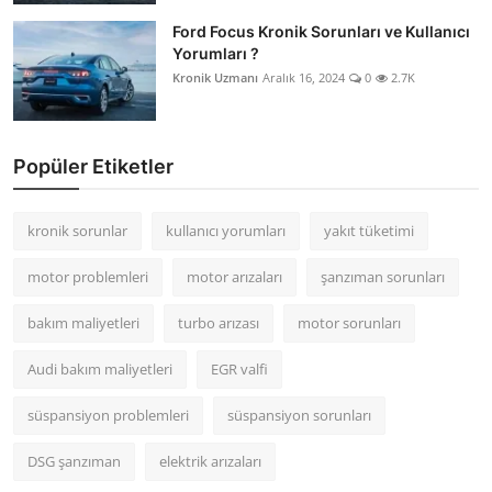
Ford Focus Kronik Sorunları ve Kullanıcı
Yorumları ?
Kronik Uzmanı
Aralık 16, 2024
0
2.7K
Popüler Etiketler
kronik sorunlar
kullanıcı yorumları
yakıt tüketimi
motor problemleri
motor arızaları
şanzıman sorunları
bakım maliyetleri
turbo arızası
motor sorunları
Audi bakım maliyetleri
EGR valfi
süspansiyon problemleri
süspansiyon sorunları
DSG şanzıman
elektrik arızaları