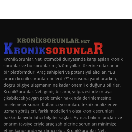
KronikSorunlar.Net, otomobil dünyasında karşılaşılan kronik
sorunlar ve bu sorunların çözüm yolları üzerine odaklanan
bir platformdur. Araç sahipleri ve potansiyel alıcılar, "Bu
aracın kronik sorunları nelerdir?" sorusuna yanıt ararken,
doğru bilgiye ulaşmanın ne kadar önemli olduğunu bilirler.
KronikSorunlar.Net, geniş bir araç yelpazesinde ortaya
çıkabilecek yaygın problemler hakkında derinlemesine
incelemeler sunar. Kullanıcı yorumları, teknik analizler ve
uzman görüşleri, farklı modellerin olası kronik sorunları
hakkında aydınlatıcı bilgiler sağlar. Ayrıca, bakım ipuçları ve
onarım tavsiyeleriyle araç sahiplerine sorunları minimize
etme konusunda yardımcı olur. KronikSorunlar.Net,