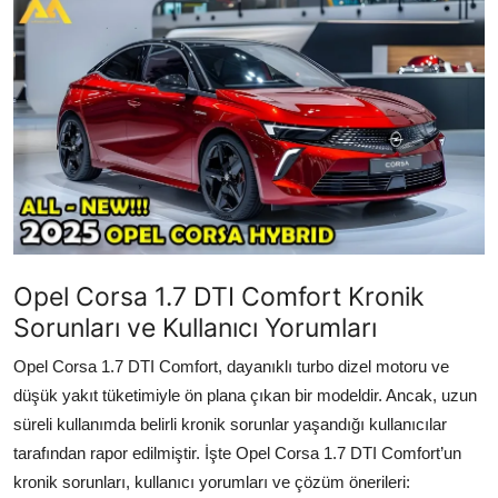
İkinci El & Alım-Satım
Bakım & Arıza Çözümleri
Elektrikli & Hibrit
Kiralama & Filo
Sürüş & Güvenlik
Lastik & Jant
Opel Corsa 1.7 DTI Comfort Kronik
Sorunları ve Kullanıcı Yorumları
Yağlar & Sıvılar
Opel Corsa 1.7 DTI Comfort, dayanıklı turbo dizel motoru ve
LPG & Yakıt
düşük yakıt tüketimiyle ön plana çıkan bir modeldir. Ancak, uzun
süreli kullanımda belirli kronik sorunlar yaşandığı kullanıcılar
Elektrik & Akü
tarafından rapor edilmiştir. İşte Opel Corsa 1.7 DTI Comfort’un
Klima & Konfor
kronik sorunları, kullanıcı yorumları ve çözüm önerileri: