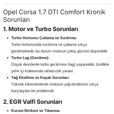
Aydınlatma & Görüş
Opel Corsa 1.7 DTI Comfort Kronik
Şanzıman & Aktarma
Sorunları
1. Motor ve Turbo Sorunları
Dizel Sistemler
Turbo Hortumu Çatlama ve Sızdırma
:
Multimedya & Elektronik
Turbo hortumunda sızdırma ve çatlama sıkça
görülmektedir, bu durum motorun çekiş gücünü düşürebilir.
Turbo Lag (Gecikme)
:
Düşük devirlerde turbo gecikmesi (lag) yaşanabilir, özellikle
şehir içi kullanımda rahatsızlık yaratır.
Yağ Eksiltme ve Kaçak Sorunları
:
Yüksek kilometrelerde motorun yağ eksiltmesi sıkça
karşılaşılan bir problemdir.
2. EGR Valfi Sorunları
Kurum Birikimi ve Tıkanma
: