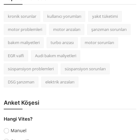
kronik sorunlar
kullanıcı yorumları
yakıt tüketimi
motor problemleri
motor arızaları
şanzıman sorunları
bakım maliyetleri
turbo arızası
motor sorunları
EGR valfi
Audi bakım maliyetleri
süspansiyon problemleri
süspansiyon sorunları
DSG şanzıman
elektrik arızaları
Anket Köşesi
Hangi Vites?
Manuel