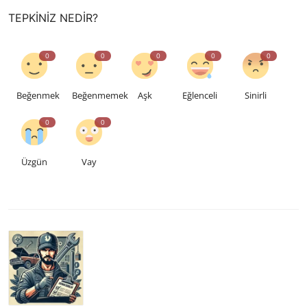
TEPKINIZ NEDIR?
0
0
0
0
0
Beğenmek
Beğenmemek
Aşk
Eğlenceli
Sinirli
0
0
Üzgün
Vay