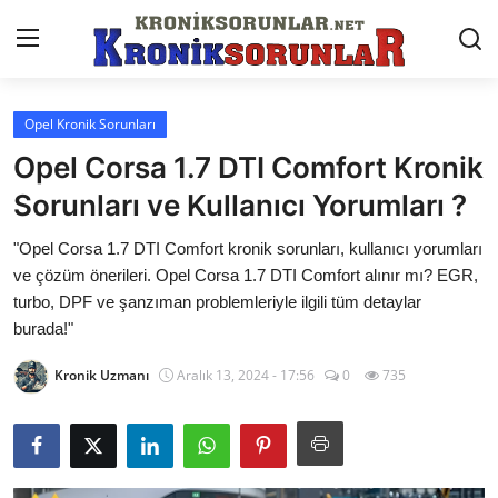
Opel Kronik Sorunları
Anasayfa
Opel Corsa 1.7 DTI Comfort Kronik
Markalar
Sorunları ve Kullanıcı Yorumları ?
İletişim
"Opel Corsa 1.7 DTI Comfort kronik sorunları, kullanıcı yorumları
ve çözüm önerileri. Opel Corsa 1.7 DTI Comfort alınır mı? EGR,
Trafik & Cezalar
turbo, DPF ve şanzıman problemleriyle ilgili tüm detaylar
burada!"
Sigorta & Kasko
Kronik Uzmanı
Aralık 13, 2024 - 17:56
0
735
Vergi & ÖTV & MTV
Muayene & Ruhsat
Sorgulamalar