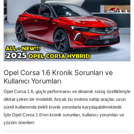
İkinci El & Alım-Satım
Bakım & Arıza Çözümleri
Elektrikli & Hibrit
Kiralama & Filo
Sürüş & Güvenlik
Opel Corsa 1.6 Kronik Sorunları ve
Lastik & Jant
Kullanıcı Yorumları
Yağlar & Sıvılar
Opel Corsa 1.6, güçlü performansı ve dinamik sürüş özellikleriyle
dikkat çeken bir modeldir. Ancak bu motora sahip araçlar, uzun
LPG & Yakıt
süreli kullanımda belirli kronik sorunlarla karşılaşabilmektedir.
Elektrik & Akü
İşte Opel Corsa 1.6’nın kronik sorunları, kullanıcı yorumları ve
çözüm önerileri:
Klima & Konfor