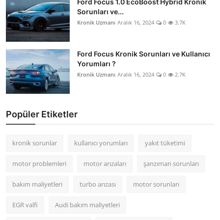
Ford Focus 1.0 EcoBoost Hybrid Kronik
Sorunları ve...
Kronik Uzmanı
Aralık 16, 2024
0
3.7K
Ford Focus Kronik Sorunları ve Kullanıcı
Yorumları ?
Kronik Uzmanı
Aralık 16, 2024
0
2.7K
Popüler Etiketler
kronik sorunlar
kullanıcı yorumları
yakıt tüketimi
motor problemleri
motor arızaları
şanzıman sorunları
bakım maliyetleri
turbo arızası
motor sorunları
EGR valfi
Audi bakım maliyetleri