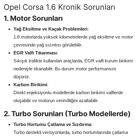
Opel Corsa 1.6 Kronik Sorunları
Aydınlatma & Görüş
1. Motor Sorunları
Şanzıman & Aktarma
Yağ Eksiltme ve Kaçak Problemleri
:
Dizel Sistemler
1.6 motorlarda yüksek kilometrelerde yağ eksiltme ve motor
çevresinde yağ sızıntısı görülebilir.
Multimedya & Elektronik
EGR Valfi Tıkanması
:
Sıkışık trafikte kullanılan araçlarda, EGR valfi kurum birikimi
nedeniyle tıkanabilir. Bu durum motor performansını
düşürür.
Karbon Birikimi
:
Direkt enjeksiyonlu modellerde karbon birikimi valflerde
oluşabilir ve motorun verimliliğini azaltabilir.
2. Turbo Sorunları (Turbo Modellerde)
Turbo Hortumu Çatlama ve Sızdırma
:
Turbo destekli versiyonlarda, turbo hortumlarında çatlama