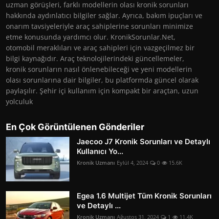
uzman görüşleri, farklı modellerin olası kronik sorunları
hakkında aydınlatıcı bilgiler sağlar. Ayrıca, bakım ipuçları ve
onarım tavsiyeleriyle araç sahiplerine sorunları minimize
etme konusunda yardımcı olur. KronikSorunlar.Net,
otomobil meraklıları ve araç sahipleri için vazgeçilmez bir
bilgi kaynağıdır. Araç teknolojilerindeki güncellemeler,
kronik sorunların nasıl önlenebileceği ve yeni modellerin
olası sorunlarına dair bilgiler, bu platformda güncel olarak
paylaşılır. Şehir içi kullanım için kompakt bir araçtan, uzun
yolculuk
En Çok Görüntülenen Gönderiler
Jaecoo J7 Kronik Sorunları ve Detaylı
Kullanıcı Yo...
Kronik Uzmanı
Eylül 4, 2024
0
15.6K
Egea 1.6 Multijet Tüm Kronik Sorunları
ve Detaylı ...
Kronik Uzmanı
Ağustos 31, 2024
1
11.4K