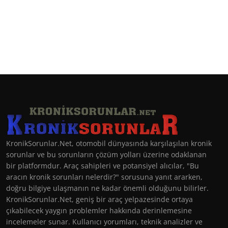
KronikSorunlar.Net, otomobil dünyasında karşılaşılan kronik
sorunlar ve bu sorunların çözüm yolları üzerine odaklanan
bir platformdur. Araç sahipleri ve potansiyel alıcılar, "Bu
aracın kronik sorunları nelerdir?" sorusuna yanıt ararken,
doğru bilgiye ulaşmanın ne kadar önemli olduğunu bilirler.
KronikSorunlar.Net, geniş bir araç yelpazesinde ortaya
çıkabilecek yaygın problemler hakkında derinlemesine
incelemeler sunar. Kullanıcı yorumları, teknik analizler ve