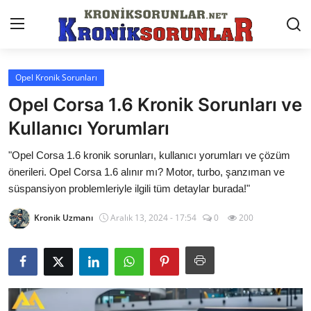
Opel Kronik Sorunları
Anasayfa
Opel Corsa 1.6 Kronik Sorunları ve
Markalar
Kullanıcı Yorumları
İletişim
"Opel Corsa 1.6 kronik sorunları, kullanıcı yorumları ve çözüm
önerileri. Opel Corsa 1.6 alınır mı? Motor, turbo, şanzıman ve
Trafik & Cezalar
süspansiyon problemleriyle ilgili tüm detaylar burada!"
Sigorta & Kasko
Kronik Uzmanı
Aralık 13, 2024 - 17:54
0
200
Vergi & ÖTV & MTV
Muayene & Ruhsat
Sorgulamalar