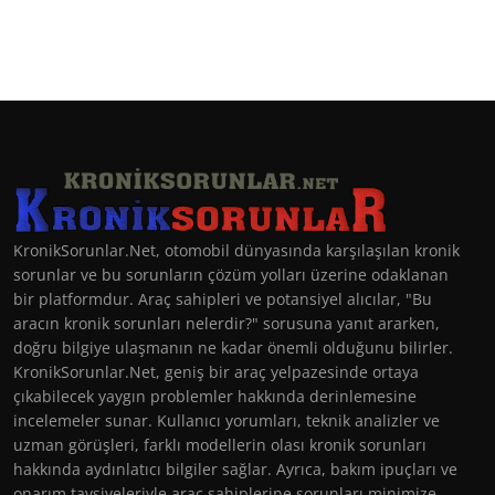
KronikSorunlar.Net, otomobil dünyasında karşılaşılan kronik
sorunlar ve bu sorunların çözüm yolları üzerine odaklanan
bir platformdur. Araç sahipleri ve potansiyel alıcılar, "Bu
aracın kronik sorunları nelerdir?" sorusuna yanıt ararken,
doğru bilgiye ulaşmanın ne kadar önemli olduğunu bilirler.
KronikSorunlar.Net, geniş bir araç yelpazesinde ortaya
çıkabilecek yaygın problemler hakkında derinlemesine
incelemeler sunar. Kullanıcı yorumları, teknik analizler ve
uzman görüşleri, farklı modellerin olası kronik sorunları
hakkında aydınlatıcı bilgiler sağlar. Ayrıca, bakım ipuçları ve
onarım tavsiyeleriyle araç sahiplerine sorunları minimize