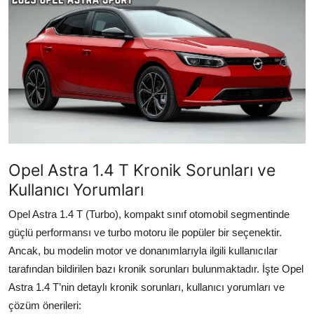
İkinci El & Alım-Satım
Bakım & Arıza Çözümleri
Elektrikli & Hibrit
Kiralama & Filo
Sürüş & Güvenlik
Opel Astra 1.4 T Kronik Sorunları ve
Lastik & Jant
Kullanıcı Yorumları
Yağlar & Sıvılar
Opel Astra 1.4 T (Turbo), kompakt sınıf otomobil segmentinde
güçlü performansı ve turbo motoru ile popüler bir seçenektir.
LPG & Yakıt
Ancak, bu modelin motor ve donanımlarıyla ilgili kullanıcılar
Elektrik & Akü
tarafından bildirilen bazı kronik sorunları bulunmaktadır. İşte Opel
Astra 1.4 T’nin detaylı kronik sorunları, kullanıcı yorumları ve
Klima & Konfor
çözüm önerileri: