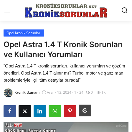
Opel Kronik Sorunları
Anasayfa
Opel Astra 1.4 T Kronik Sorunları
Markalar
ve Kullanıcı Yorumları
İletişim
"Opel Astra 1.4 T kronik sorunları, kullanıcı yorumları ve çözüm
önerileri. Opel Astra 1.4 T alınır mı? Turbo, motor ve şanzıman
Trafik & Cezalar
problemleriyle ilgili tüm detaylar burada!"
Sigorta & Kasko
Kronik Uzmanı
Aralık 13, 2024 - 17:24
0
1K
Vergi & ÖTV & MTV
Muayene & Ruhsat
Sorgulamalar