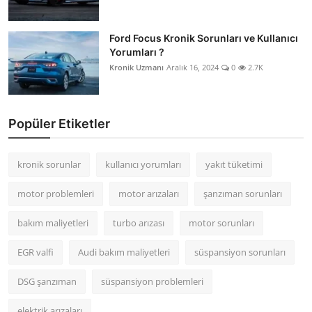
Ford Focus Kronik Sorunları ve Kullanıcı
Yorumları ?
Kronik Uzmanı
Aralık 16, 2024
0
2.7K
Popüler Etiketler
kronik sorunlar
kullanıcı yorumları
yakıt tüketimi
motor problemleri
motor arızaları
şanzıman sorunları
bakım maliyetleri
turbo arızası
motor sorunları
EGR valfi
Audi bakım maliyetleri
süspansiyon sorunları
DSG şanzıman
süspansiyon problemleri
elektrik arızaları