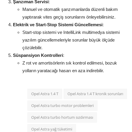
Şanzıman Servisi
:
Manuel ve otomatik şanzımanlarda düzenli bakım
yaptırarak vites geçiş sorunlarını önleyebilirsiniz.
Elektrik ve Start-Stop Sistemi Güncellemesi
:
Start-stop sistemi ve IntelliLink multimedya sistemi
yazılım güncellemeleriyle sorunlar büyük ölçüde
çözülebilir.
Süspansiyon Kontrolleri
:
Z rot ve amortisörlerin sık kontrol edilmesi, bozuk
yolların yaratacağı hasarı en aza indirebilir.
Opel Astra 1.4 T
Opel Astra 1.4 T kronik sorunları
Opel Astra turbo motor problemleri
Opel Astra turbo hortum sızdırması
Opel Astra yağ tüketimi