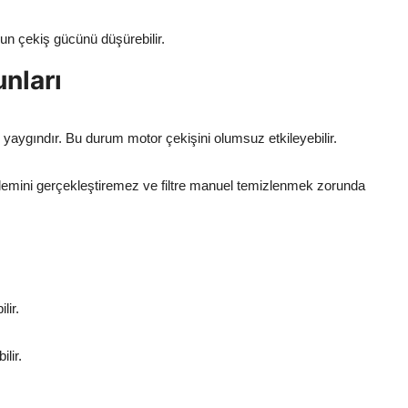
n çekiş gücünü düşürebilir.
unları
ı yaygındır. Bu durum motor çekişini olumsuz etkileyebilir.
lemini gerçekleştiremez ve filtre manuel temizlenmek zorunda
lir.
lir.