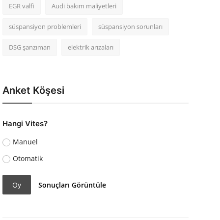
EGR valfi
Audi bakım maliyetleri
süspansiyon problemleri
süspansiyon sorunları
DSG şanzıman
elektrik arızaları
Anket Köşesi
Hangi Vites?
Manuel
Otomatik
Oy
Sonuçları Görüntüle