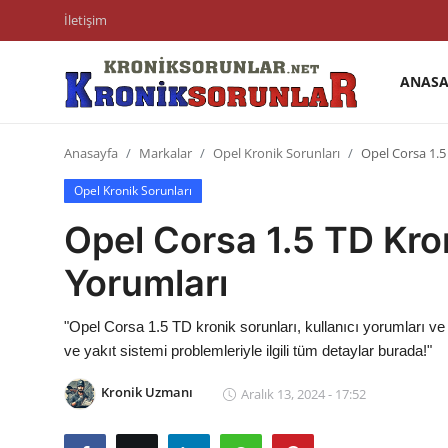
İletişim
ANASA
Anasayfa
Anasayfa
Markalar
Opel Kronik Sorunları
Opel Corsa 1.5
Markalar
Opel Kronik Sorunları
İletişim
Opel Corsa 1.5 TD Kron
Trafik & Cezalar
Yorumları
Sigorta & Kasko
"Opel Corsa 1.5 TD kronik sorunları, kullanıcı yorumları v
Vergi & ÖTV & MTV
ve yakıt sistemi problemleriyle ilgili tüm detaylar burada!"
Muayene & Ruhsat
Kronik Uzmanı
Aralık 13, 2024 - 17:52
Sorgulamalar