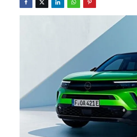
İkinci El & Alım-Satım
Bakım & Arıza Çözümleri
Elektrikli & Hibrit
Kiralama & Filo
Sürüş & Güvenlik
Lastik & Jant
Yağlar & Sıvılar
LPG & Yakıt
Elektrik & Akü
Klima & Konfor