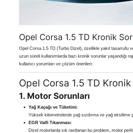
Aydınlatma & Görüş
Şanzıman & Aktarma
Dizel Sistemler
Opel Corsa 1.5 TD Kronik Soru
Multimedya & Elektronik
Opel Corsa 1.5 TD (Turbo Dizel), özellikle yakıt tasarrufu ve 
uzun süreli kullanımlarda bazı kronik sorunlar yaşandığı rap
kullanıcı yorumları ve çözüm önerileri:
Opel Corsa 1.5 TD Kronik 
1. Motor Sorunları
Yağ Kaçağı ve Tüketimi
:
Yüksek kilometrelerde yağ sızdırma ve yağ eksiltme p
EGR Valfi Tıkanması
:
Dizel motorlarda sık rastlanan bu problem, motor perf