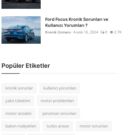
Ford Focus Kronik Sorunları ve
Kullanıcı Yorumları ?
Kronik Uzmanı
Aralık 16, 2024
0
2.7K
Popüler Etiketler
kronik sorunlar
kullanıcı yorumları
yakıt tüketimi
motor problemleri
motor arızaları
şanzıman sorunları
bakım maliyetleri
turbo arızası
motor sorunları