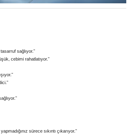
asarruf sağlıyor."
üşük, cebimi rahatlatıyor."
şıyor."
ici."
ağlıyor."
yapmadığınız sürece sıkıntı çıkarıyor."