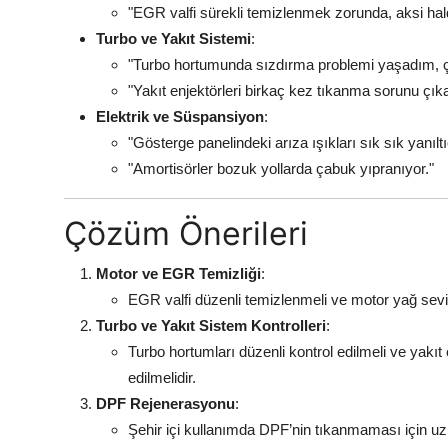
"EGR valfi sürekli temizlenmek zorunda, aksi hald
Turbo ve Yakıt Sistemi
:
"Turbo hortumunda sızdırma problemi yaşadım, ç
"Yakıt enjektörleri birkaç kez tıkanma sorunu çıka
Elektrik ve Süspansiyon
:
"Gösterge panelindeki arıza ışıkları sık sık yanıltıc
"Amortisörler bozuk yollarda çabuk yıpranıyor."
Çözüm Önerileri
Motor ve EGR Temizliği
:
EGR valfi düzenli temizlenmeli ve motor yağ seviye
Turbo ve Yakıt Sistem Kontrolleri
:
Turbo hortumları düzenli kontrol edilmeli ve yakıt e
edilmelidir.
DPF Rejenerasyonu
:
Şehir içi kullanımda DPF’nin tıkanmaması için uz