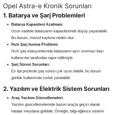
Opel Astra-e Kronik Sorunları
Aydınlatma & Görüş
1. Batarya ve Şarj Problemleri
Şanzıman & Aktarma
Batarya Kapasitesi Azalması
:
Dizel Sistemler
Uzun vadede bataryanın kapasitesinde düşüş yaşanabilir.
Bu durum, menzil kaybına neden olur.
Multimedya & Elektronik
Hızlı Şarj Isınma Problemi
:
Hızlı şarj istasyonlarında bataryanın aşırı ısınması bazı
kullanıcılar tarafından rapor edilmiştir.
Şarj Süresi Sorunları
:
Ev tipi prizlerde şarj süresi çok uzun olabilir, bu durum
günlük kullanımda zorluk yaratabilir.
2. Yazılım ve Elektrik Sistem Sorunları
Araç Yazılımı Güncellemeleri
:
Yazılım güncellemelerinde bazen araçta geçici olarak
hatalar meydana gelebilir. Örneğin, bilgi-eğlence sistemi