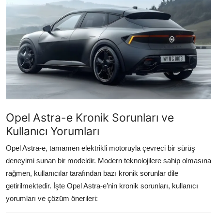
İkinci El & Alım-Satım
Bakım & Arıza Çözümleri
Elektrikli & Hibrit
Kiralama & Filo
Sürüş & Güvenlik
Opel Astra-e Kronik Sorunları ve
Lastik & Jant
Kullanıcı Yorumları
Yağlar & Sıvılar
Opel Astra-e, tamamen elektrikli motoruyla çevreci bir sürüş
deneyimi sunan bir modeldir. Modern teknolojilere sahip olmasına
LPG & Yakıt
rağmen, kullanıcılar tarafından bazı kronik sorunlar dile
Elektrik & Akü
getirilmektedir. İşte Opel Astra-e’nin kronik sorunları, kullanıcı
yorumları ve çözüm önerileri:
Klima & Konfor