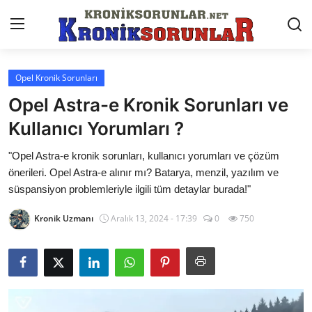
Opel Kronik Sorunları
Anasayfa
Opel Astra-e Kronik Sorunları ve
Markalar
Kullanıcı Yorumları ?
İletişim
"Opel Astra-e kronik sorunları, kullanıcı yorumları ve çözüm
önerileri. Opel Astra-e alınır mı? Batarya, menzil, yazılım ve
Trafik & Cezalar
süspansiyon problemleriyle ilgili tüm detaylar burada!"
Sigorta & Kasko
Kronik Uzmanı
Aralık 13, 2024 - 17:39
0
750
Vergi & ÖTV & MTV
Muayene & Ruhsat
Sorgulamalar