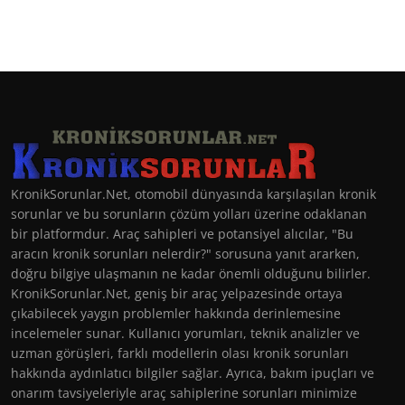
KronikSorunlar.Net, otomobil dünyasında karşılaşılan kronik
sorunlar ve bu sorunların çözüm yolları üzerine odaklanan
bir platformdur. Araç sahipleri ve potansiyel alıcılar, "Bu
aracın kronik sorunları nelerdir?" sorusuna yanıt ararken,
doğru bilgiye ulaşmanın ne kadar önemli olduğunu bilirler.
KronikSorunlar.Net, geniş bir araç yelpazesinde ortaya
çıkabilecek yaygın problemler hakkında derinlemesine
incelemeler sunar. Kullanıcı yorumları, teknik analizler ve
uzman görüşleri, farklı modellerin olası kronik sorunları
hakkında aydınlatıcı bilgiler sağlar. Ayrıca, bakım ipuçları ve
onarım tavsiyeleriyle araç sahiplerine sorunları minimize