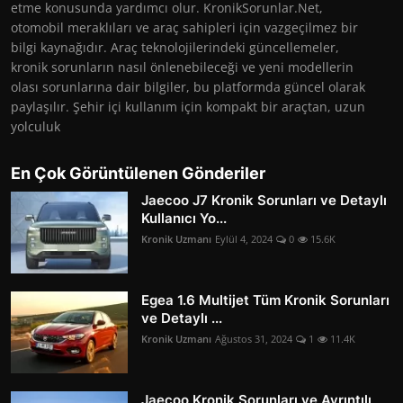
etme konusunda yardımcı olur. KronikSorunlar.Net,
otomobil meraklıları ve araç sahipleri için vazgeçilmez bir
bilgi kaynağıdır. Araç teknolojilerindeki güncellemeler,
kronik sorunların nasıl önlenebileceği ve yeni modellerin
olası sorunlarına dair bilgiler, bu platformda güncel olarak
paylaşılır. Şehir içi kullanım için kompakt bir araçtan, uzun
yolculuk
En Çok Görüntülenen Gönderiler
Jaecoo J7 Kronik Sorunları ve Detaylı
Kullanıcı Yo...
Kronik Uzmanı
Eylül 4, 2024
0
15.6K
Egea 1.6 Multijet Tüm Kronik Sorunları
ve Detaylı ...
Kronik Uzmanı
Ağustos 31, 2024
1
11.4K
Jaecoo Kronik Sorunları ve Ayrıntılı