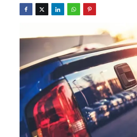
İkinci El & Alım-Satım
Bakım & Arıza Çözümleri
Elektrikli & Hibrit
Kiralama & Filo
Sürüş & Güvenlik
Lastik & Jant
Yağlar & Sıvılar
LPG & Yakıt
Elektrik & Akü
Klima & Konfor