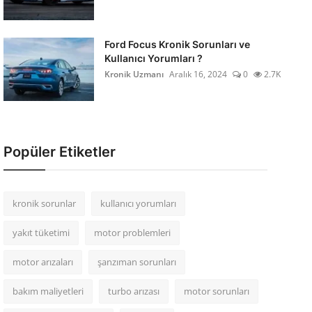
Ford Focus Kronik Sorunları ve
Kullanıcı Yorumları ?
Kronik Uzmanı
Aralık 16, 2024
0
2.7K
Popüler Etiketler
kronik sorunlar
kullanıcı yorumları
yakıt tüketimi
motor problemleri
motor arızaları
şanzıman sorunları
bakım maliyetleri
turbo arızası
motor sorunları