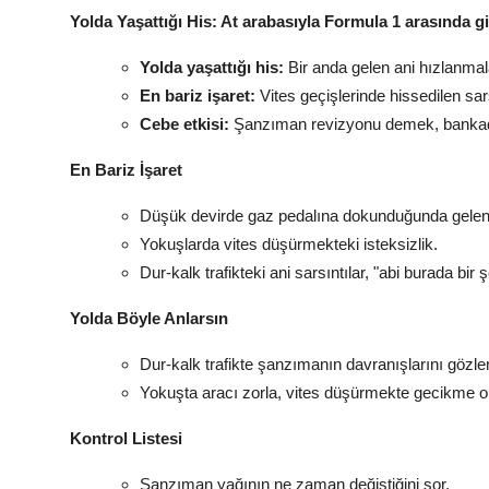
Yolda Yaşattığı His: At arabasıyla Formula 1 arasında g
Yolda yaşattığı his:
Bir anda gelen ani hızlanmal
En bariz işaret:
Vites geçişlerinde hissedilen sars
Cebe etkisi:
Şanzıman revizyonu demek, banka
En Bariz İşaret
Düşük devirde gaz pedalına dokunduğunda gelen 
Yokuşlarda vites düşürmekteki isteksizlik.
Dur-kalk trafikteki ani sarsıntılar, "abi burada bir
Yolda Böyle Anlarsın
Dur-kalk trafikte şanzımanın davranışlarını gözleml
Yokuşta aracı zorla, vites düşürmekte gecikme o
Kontrol Listesi
Şanzıman yağının ne zaman değiştiğini sor.