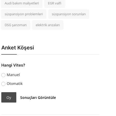
Audi bakım maliyetleri
EGR valfi
süspansiyon problemleri
süspansiyon sorunları
DSG şanzıman
elektrik arızaları
Anket Köşesi
Hangi Vites?
Manuel
Otomatik
Oy
Sonuçları Görüntüle