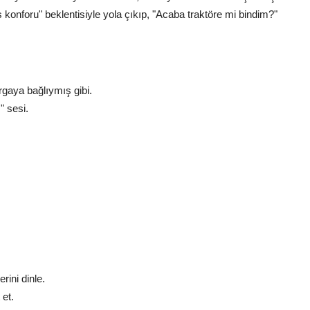
 konforu" beklentisiyle yola çıkıp, "Acaba traktöre mi bindim?"
rgaya bağlıymış gibi.
" sesi.
rini dinle.
 et.