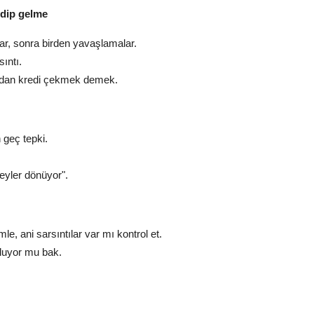
idip gelme
ar, sonra birden yavaşlamalar.
ıntı.
dan kredi çekmek demek.
geç tepki.
 şeyler dönüyor".
e, ani sarsıntılar var mı kontrol et.
luyor mu bak.