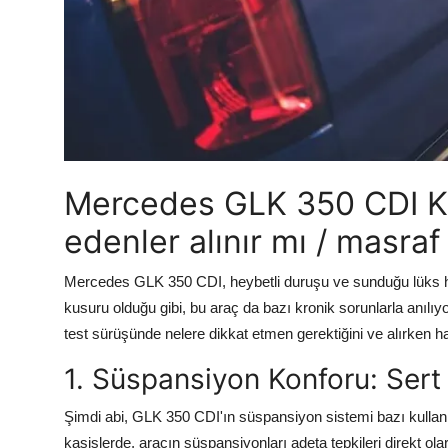
Aydınlatma & Görüş
Şanzıman & Aktarma
Dizel Sistemler
Multimedya & Elektronik
Mercedes GLK 350 CDI Kul
edenler alınır mı / masraf
Mercedes GLK 350 CDI, heybetli duruşu ve sunduğu lüks hissi
kusuru olduğu gibi, bu araç da bazı kronik sorunlarla anılıy
test sürüşünde nelere dikkat etmen gerektiğini ve alırken 
1. Süspansiyon Konforu: Sert
Şimdi abi, GLK 350 CDI'ın süspansiyon sistemi bazı kullanıcı
kasislerde, aracın süspansiyonları adeta tepkileri direkt ola