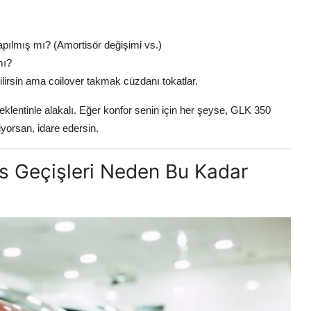
apılmış mı? (Amortisör değişimi vs.)
mı?
ilirsin ama coilover takmak cüzdanı tokatlar.
lentinle alakalı. Eğer konfor senin için her şeyse, GLK 350
iyorsan, idare edersin.
es Geçişleri Neden Bu Kadar