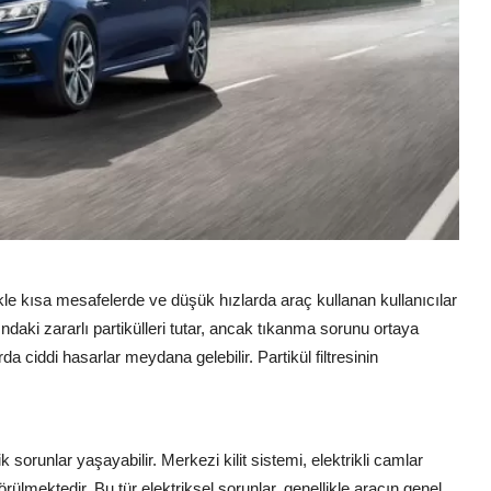
ikle kısa mesafelerde ve düşük hızlarda araç kullanan kullanıcılar
arındaki zararlı partikülleri tutar, ancak tıkanma sorunu ortaya
a ciddi hasarlar meydana gelebilir. Partikül filtresinin
 sorunlar yaşayabilir. Merkezi kilit sistemi, elektrikli camlar
örülmektedir. Bu tür elektriksel sorunlar, genellikle aracın genel