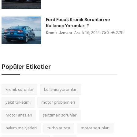
Ford Focus Kronik Sorunları ve
Kullanıcı Yorumları ?
Kronik Uzmanı
Aralık 16, 2024
0
2.7K
Popüler Etiketler
kronik sorunlar
kullanıcı yorumları
yakıt tüketimi
motor problemleri
motor arızaları
şanzıman sorunları
bakım maliyetleri
turbo arızası
motor sorunları