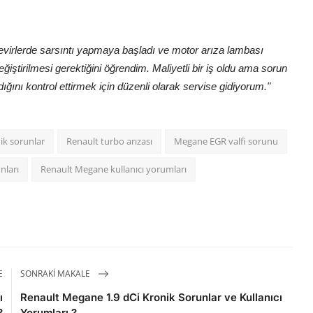
devirlerde sarsıntı yapmaya başladı ve motor arıza lambası
iştirilmesi gerektiğini öğrendim. Maliyetli bir iş oldu ama sorun
ğını kontrol ettirmek için düzenli olarak servise gidiyorum."
k sorunlar
Renault turbo arızası
Megane EGR valfi sorunu
nları
Renault Megane kullanıcı yorumları
E
SONRAKI MAKALE
ı
Renault Megane 1.9 dCi Kronik Sorunlar ve Kullanıcı
?
Yorumları ?