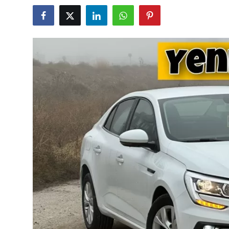
İkinci El & Alım-Satım
Bakım & Arıza Çözümleri
Elektrikli & Hibrit
Kiralama & Filo
Sürüş & Güvenlik
Lastik & Jant
Yağlar & Sıvılar
LPG & Yakıt
Elektrik & Akü
Klima & Konfor