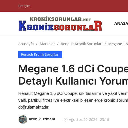
İletişim
ANASA
Anasayfa
Anasayfa
Markalar
Renault Kronik Sorunları
Megane 1.6 
Markalar
Renault Kronik Sorunları
İletişim
Megane 1.6 dCi Coupe 
Trafik & Cezalar
Detaylı Kullanıcı Yorum
Sigorta & Kasko
Renault Megane 1.6 dCi Coupe, şık tasarımı ve yakıt verimli
Vergi & ÖTV & MTV
valfi, partikül filtresi ve elektriksel bileşenlerde kronik soru
doğrulamaktadır.
Muayene & Ruhsat
Kronik Uzmanı
Ağustos 29, 2024 - 23:16
Sorgulamalar