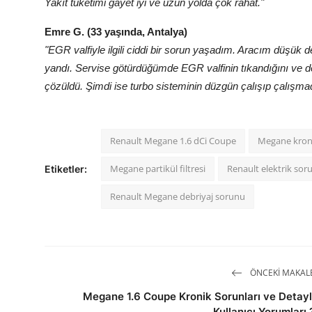
Yakıt tüketimi gayet iyi ve uzun yolda çok rahat."
Emre G. (33 yaşında, Antalya)
"EGR valfiyle ilgili ciddi bir sorun yaşadım. Aracım düşük 
yandı. Servise götürdüğümde EGR valfinin tıkandığını ve değ
çözüldü. Şimdi ise turbo sisteminin düzgün çalışıp çalışmadı
Renault Megane 1.6 dCi Coupe
Megane kroni
Megane partikül filtresi
Renault elektrik soru
Etiketler:
Renault Megane debriyaj sorunu
ÖNCEKI MAKAL
Megane 1.6 Coupe Kronik Sorunları ve Detayl
Kullanıcı Yorumları 