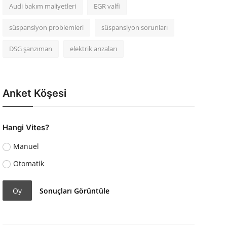
Audi bakım maliyetleri
EGR valfi
süspansiyon problemleri
süspansiyon sorunları
DSG şanzıman
elektrik arızaları
Anket Köşesi
Hangi Vites?
Manuel
Otomatik
Oy
Sonuçları Görüntüle