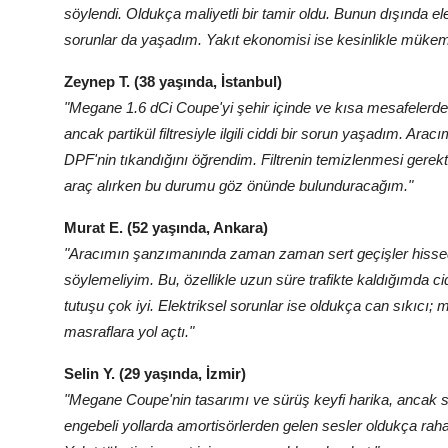
söylendi. Oldukça maliyetli bir tamir oldu. Bunun dışında 
sorunlar da yaşadım. Yakıt ekonomisi ise kesinlikle müke
Zeynep T. (38 yaşında, İstanbul)
"Megane 1.6 dCi Coupe'yi şehir içinde ve kısa mesafeler
ancak partikül filtresiyle ilgili ciddi bir sorun yaşadım. A
DPF'nin tıkandığını öğrendim. Filtrenin temizlenmesi gerekt
araç alırken bu durumu göz önünde bulunduracağım."
Murat E. (52 yaşında, Ankara)
"Aracımın şanzımanında zaman zaman sert geçişler hissed
söylemeliyim. Bu, özellikle uzun süre trafikte kaldığımda ci
tutuşu çok iyi. Elektriksel sorunlar ise oldukça can sıkıcı; 
masraflara yol açtı."
Selin Y. (29 yaşında, İzmir)
"Megane Coupe'nin tasarımı ve sürüş keyfi harika, ancak 
engebeli yollarda amortisörlerden gelen sesler oldukça ra