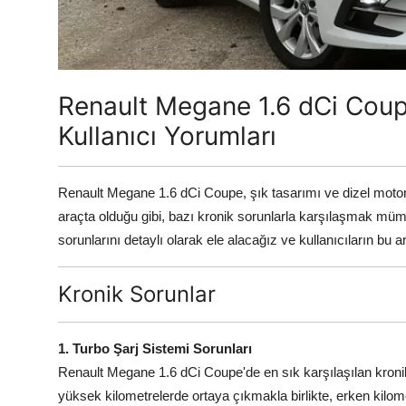
Aydınlatma & Görüş
Şanzıman & Aktarma
Renault Megane 1.6 dCi Coupe
Dizel Sistemler
Kullanıcı Yorumları
Multimedya & Elektronik
Renault Megane 1.6 dCi Coupe, şık tasarımı ve dizel motoru
araçta olduğu gibi, bazı kronik sorunlarla karşılaşmak mü
sorunlarını detaylı olarak ele alacağız ve kullanıcıların bu
Kronik Sorunlar
1. Turbo Şarj Sistemi Sorunları
Renault Megane 1.6 dCi Coupe'de en sık karşılaşılan kronik s
yüksek kilometrelerde ortaya çıkmakla birlikte, erken kilome