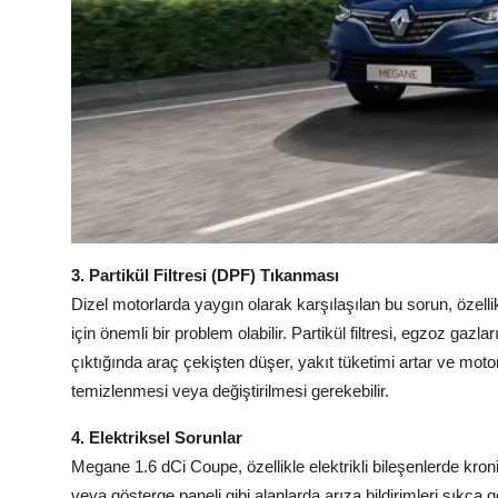
3. Partikül Filtresi (DPF) Tıkanması
Dizel motorlarda yaygın olarak karşılaşılan bu sorun, özell
için önemli bir problem olabilir. Partikül filtresi, egzoz gazl
çıktığında araç çekişten düşer, yakıt tüketimi artar ve motord
temizlenmesi veya değiştirilmesi gerekebilir.
4. Elektriksel Sorunlar
Megane 1.6 dCi Coupe, özellikle elektrikli bileşenlerde kronik
veya gösterge paneli gibi alanlarda arıza bildirimleri sıkça g