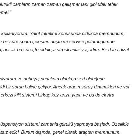
elektrikli camların zaman zaman çalışmaması gibi ufak tefek
mmel."
de kullanıyorum. Yakıt tüketimi konusunda oldukça memnunum,
racım bir süre sonra çekişten düştü ve servise götürdüğümde
i, ancak bu süreçte oldukça stresli anlar yaşadım. Bir daha dizel
iyorum ve debriyaj pedalının oldukça sert olduğunu
ddi bir sorun haline geliyor. Ancak aracın sürüş dinamikleri ve yol
merkezi kilit sistemi birkaç kez arıza yaptı ve bu da ekstra
süspansiyon sistemi zamanla gürültü yapmaya başladı. Özellikle
hatsız edici. Bunun dışında, genel olarak araçtan memnunum.