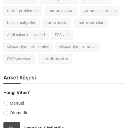
motor problemleri
motor arızaları
şanzıman sorunları
bakım maliyetleri
turbo arızası
motor sorunları
Audi bakım maliyetleri
EGR valfi
süspansiyon problemleri
süspansiyon sorunları
DSG şanzıman
elektrik arızaları
Anket Köşesi
Hangi Vites?
Manuel
Otomatik
Oy
Sonuçları Görüntüle