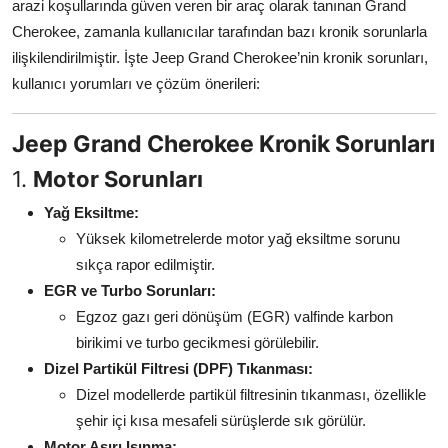
arazi koşullarında güven veren bir araç olarak tanınan Grand
Aydınlatma & Görüş
Cherokee, zamanla kullanıcılar tarafından bazı kronik sorunlarla
ilişkilendirilmiştir. İşte Jeep Grand Cherokee’nin kronik sorunları,
Şanzıman & Aktarma
kullanıcı yorumları ve çözüm önerileri:
Dizel Sistemler
Jeep Grand Cherokee Kronik Sorunları
Multimedya & Elektronik
1.
Motor Sorunları
Yağ Eksiltme:
Yüksek kilometrelerde motor yağ eksiltme sorunu
sıkça rapor edilmiştir.
EGR ve Turbo Sorunları:
Egzoz gazı geri dönüşüm (EGR) valfinde karbon
birikimi ve turbo gecikmesi görülebilir.
Dizel Partikül Filtresi (DPF) Tıkanması:
Dizel modellerde partikül filtresinin tıkanması, özellikle
şehir içi kısa mesafeli sürüşlerde sık görülür.
Motor Aşırı Isınma: