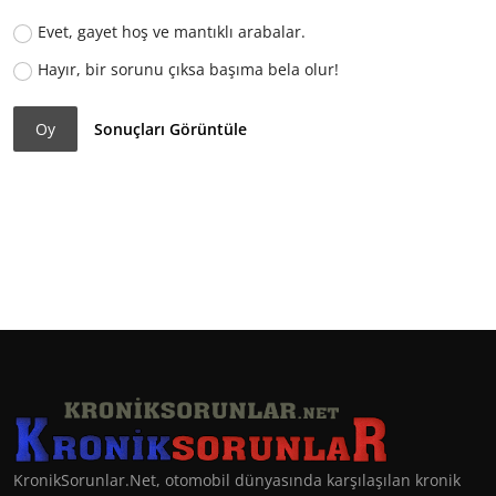
Evet, gayet hoş ve mantıklı arabalar.
Hayır, bir sorunu çıksa başıma bela olur!
Oy
Sonuçları Görüntüle
KronikSorunlar.Net, otomobil dünyasında karşılaşılan kronik