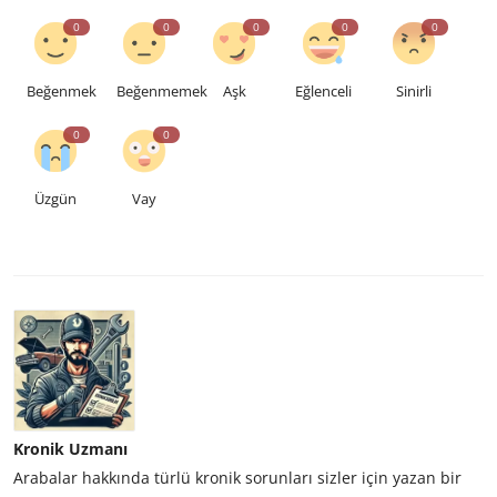
0
0
0
0
0
Beğenmek
Beğenmemek
Aşk
Eğlenceli
Sinirli
0
0
Üzgün
Vay
Kronik Uzmanı
Arabalar hakkında türlü kronik sorunları sizler için yazan bir