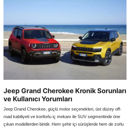
İkinci El & Alım-Satım
Bakım & Arıza Çözümleri
Elektrikli & Hibrit
Kiralama & Filo
Sürüş & Güvenlik
Lastik & Jant
Yağlar & Sıvılar
Jeep Grand Cherokee Kronik Sorunları
ve Kullanıcı Yorumları
LPG & Yakıt
Jeep Grand Cherokee, güçlü motor seçenekleri, üst düzey off-
Elektrik & Akü
road kabiliyeti ve konforlu iç mekanı ile SUV segmentinde öne
Klima & Konfor
çıkan modellerden biridir. Hem şehir içi sürüşlerde hem de zorlu