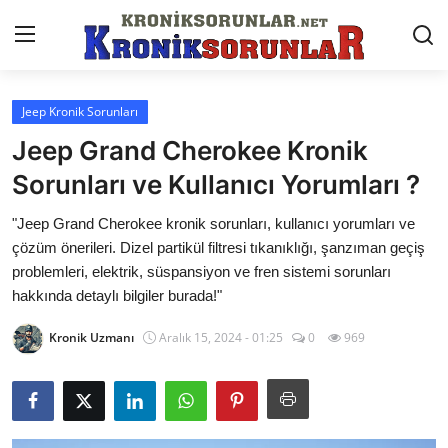
Jeep Kronik Sorunları
Anasayfa
Jeep Grand Cherokee Kronik
Markalar
Sorunları ve Kullanıcı Yorumları ?
İletişim
"Jeep Grand Cherokee kronik sorunları, kullanıcı yorumları ve
çözüm önerileri. Dizel partikül filtresi tıkanıklığı, şanzıman geçiş
Trafik & Cezalar
problemleri, elektrik, süspansiyon ve fren sistemi sorunları
hakkında detaylı bilgiler burada!"
Sigorta & Kasko
Kronik Uzmanı
Aralık 15, 2024 - 01:25
0
969
Vergi & ÖTV & MTV
Muayene & Ruhsat
Sorgulamalar